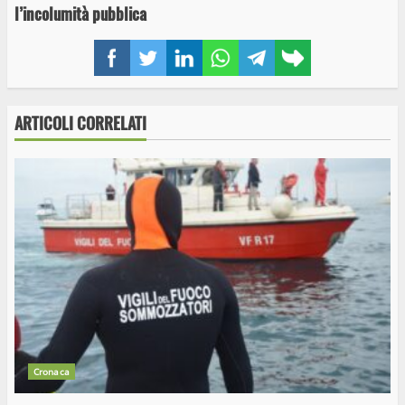
l’incolumità pubblica
Facebook
Twitter
LinkedIn
WhatsApp
Telegram
Copy
link
ARTICOLI CORRELATI
Cronaca