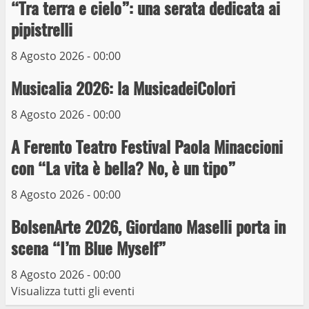
“Tra terra e cielo”: una serata dedicata ai
pipistrelli
Prorogata la mostra dei bozzetti di
Michelangelo Buonarroti ospitata al
8 Agosto 2026 - 00:00
Museo dei Portici
5
Musicalia 2026: la MusicadeiColori
19 Gennaio 2023
8 Agosto 2026 - 00:00
Trasporto pubblico locale, trasferimento
capolinea al terminal Riello dal 15 al 17
A Ferento Teatro Festival Paola Minaccioni
giugno
con “La vita è bella? No, è un tipo”
6
15 Giugno 2023
8 Agosto 2026 - 00:00
Giochi Sportivi Studenteschi di Atletica a
BolsenArte 2026, Giordano Maselli porta in
Viterbo
scena “I’m Blue Myself”
10 Maggio 2023
7
8 Agosto 2026 - 00:00
Visualizza tutti gli eventi
I Carabinieri arrestano due giovani per