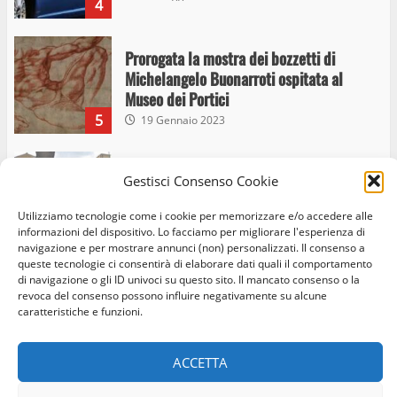
4
Prorogata la mostra dei bozzetti di
Michelangelo Buonarroti ospitata al
Museo dei Portici
5
19 Gennaio 2023
Trasporto pubblico locale, trasferimento
Gestisci Consenso Cookie
capolinea al terminal Riello dal 15 al 17
giugno
Utilizziamo tecnologie come i cookie per memorizzare e/o accedere alle
informazioni del dispositivo. Lo facciamo per migliorare l'esperienza di
6
15 Giugno 2023
navigazione e per mostrare annunci (non) personalizzati. Il consenso a
queste tecnologie ci consentirà di elaborare dati quali il comportamento
di navigazione o gli ID univoci su questo sito. Il mancato consenso o la
revoca del consenso possono influire negativamente su alcune
Giochi Sportivi Studenteschi di Atletica a
Home
Privacy Policy
Cookie Policy
Contatti
caratteristiche e funzioni.
Viterbo
10 Maggio 2023
Facebook
Instagram
Twitter
7
ACCETTA
© Occhio Viterbese - Codice 90148040562 - N° iscrizione