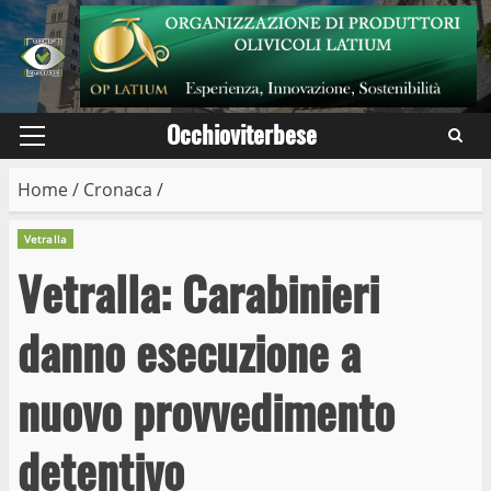
Skip
to
content
Occhioviterbese
Primary
Menu
Home
/
Cronaca
/
Vetralla
Vetralla: Carabinieri
danno esecuzione a
nuovo provvedimento
detentivo