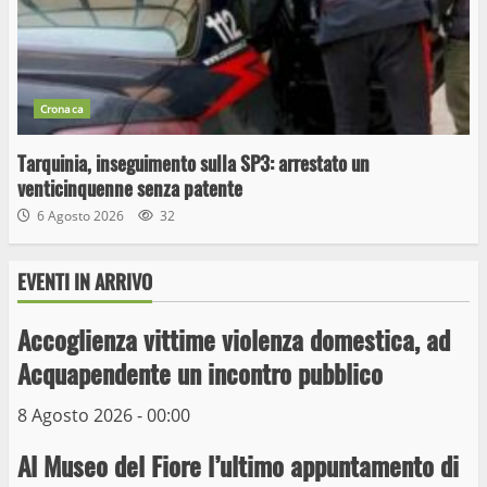
Cronaca
Tarquinia, inseguimento sulla SP3: arrestato un
venticinquenne senza patente
6 Agosto 2026
32
EVENTI IN ARRIVO
Wiplanet Baseball supera il Napoli
9 Maggio 2023
Accoglienza vittime violenza domestica, ad
3
Acquapendente un incontro pubblico
La Polizia di Stato arresta il ladro seriale
8 Agosto 2026 - 00:00
delle auto in sosta a Viterbo
Al Museo del Fiore l’ultimo appuntamento di
10 Maggio 2023
4