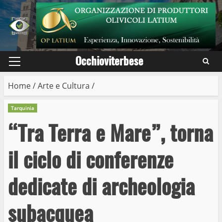
Skip
to
content
Occhioviterbese
Primary
Menu
Home
/
Arte e Cultura
/
Tarquinia
“Tra Terra e Mare”, torna
il ciclo di conferenze
dedicate di archeologia
subacquea