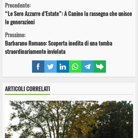
Continue
Precedente:
“Le Sere Azzurre d’Estate”: A Canino la rassegna che unisce
Reading
le generazioni
Prossimo:
Barbarano Romano: Scoperta inedita di una tomba
straordinariamente inviolata
Facebook
Twitter
LinkedIn
WhatsApp
Telegram
Copy
link
ARTICOLI CORRELATI