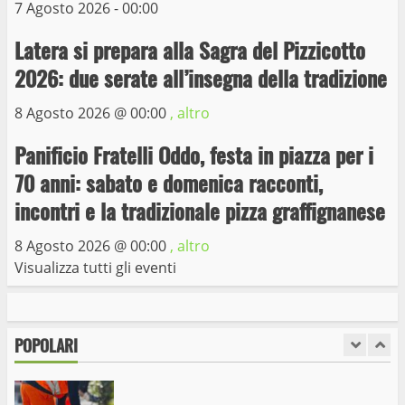
7 Agosto 2026 - 00:00
Latera si prepara alla Sagra del Pizzicotto
Trasporto pubblico locale, trasferimento
capolinea al terminal Riello dal 15 al 17
2026: due serate all’insegna della tradizione
giugno
8 Agosto 2026 @
00:00
, altro
6
15 Giugno 2023
Panificio Fratelli Oddo, festa in piazza per i
Giochi Sportivi Studenteschi di Atletica a
70 anni: sabato e domenica racconti,
Viterbo
incontri e la tradizionale pizza graffignanese
10 Maggio 2023
7
8 Agosto 2026 @
00:00
, altro
Visualizza tutti gli eventi
I Carabinieri arrestano due giovani per
detenzione ai fini di spaccio di sostanze
stupefacenti
POPOLARI
1
26 Agosto 2023