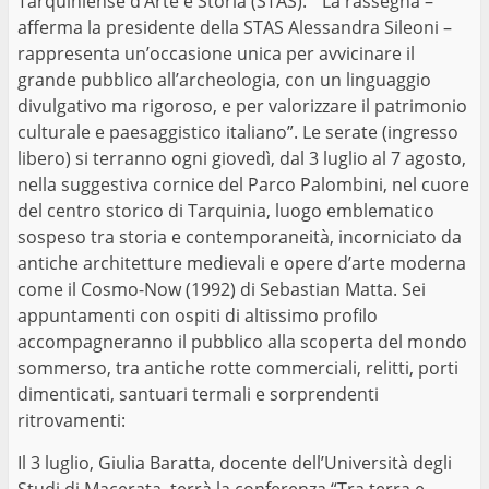
Tarquiniense d’Arte e Storia (STAS). “La rassegna –
afferma la presidente della STAS Alessandra Sileoni –
rappresenta un’occasione unica per avvicinare il
grande pubblico all’archeologia, con un linguaggio
divulgativo ma rigoroso, e per valorizzare il patrimonio
culturale e paesaggistico italiano”. Le serate (ingresso
libero) si terranno ogni giovedì, dal 3 luglio al 7 agosto,
nella suggestiva cornice del Parco Palombini, nel cuore
del centro storico di Tarquinia, luogo emblematico
sospeso tra storia e contemporaneità, incorniciato da
antiche architetture medievali e opere d’arte moderna
come il Cosmo-Now (1992) di Sebastian Matta. Sei
appuntamenti con ospiti di altissimo profilo
accompagneranno il pubblico alla scoperta del mondo
sommerso, tra antiche rotte commerciali, relitti, porti
dimenticati, santuari termali e sorprendenti
ritrovamenti:
Il 3 luglio, Giulia Baratta, docente dell’Università degli
Studi di Macerata, terrà la conferenza “Tra terra e