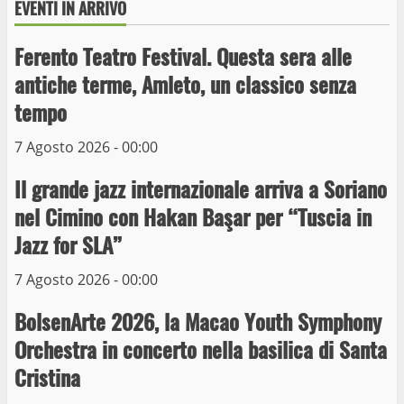
EVENTI IN ARRIVO
Ferento Teatro Festival. Questa sera alle
antiche terme, Amleto, un classico senza
tempo
Wiplanet Baseball supera il Napoli
7 Agosto 2026 - 00:00
9 Maggio 2023
3
Il grande jazz internazionale arriva a Soriano
nel Cimino con Hakan Başar per “Tuscia in
La Polizia di Stato arresta il ladro seriale
Jazz for SLA”
delle auto in sosta a Viterbo
10 Maggio 2023
7 Agosto 2026 - 00:00
4
BolsenArte 2026, la Macao Youth Symphony
Prorogata la mostra dei bozzetti di
Orchestra in concerto nella basilica di Santa
Michelangelo Buonarroti ospitata al
Cristina
Museo dei Portici
5
19 Gennaio 2023