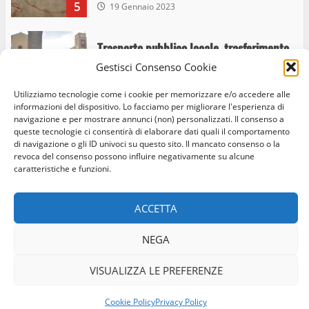
5
19 Gennaio 2023
Trasporto pubblico locale, trasferimento
capolinea al terminal Riello dal 15 al 17
Gestisci Consenso Cookie
giugno
Utilizziamo tecnologie come i cookie per memorizzare e/o accedere alle
6
15 Giugno 2023
informazioni del dispositivo. Lo facciamo per migliorare l'esperienza di
navigazione e per mostrare annunci (non) personalizzati. Il consenso a
queste tecnologie ci consentirà di elaborare dati quali il comportamento
Giochi Sportivi Studenteschi di Atletica a
di navigazione o gli ID univoci su questo sito. Il mancato consenso o la
Home
Privacy Policy
Cookie Policy
Contatti
revoca del consenso possono influire negativamente su alcune
Viterbo
caratteristiche e funzioni.
10 Maggio 2023
Facebook
Instagram
Twitter
7
ACCETTA
© Occhio Viterbese - Codice 90148040562 - N° iscrizione
I Carabinieri arrestano due giovani per
ROC:39156 - Tutti i diritti riservati
NEGA
detenzione ai fini di spaccio di sostanze
Realizzato da:
Coopyleft
stupefacenti
VISUALIZZA LE PREFERENZE
1
26 Agosto 2023
Cookie Policy
Privacy Policy