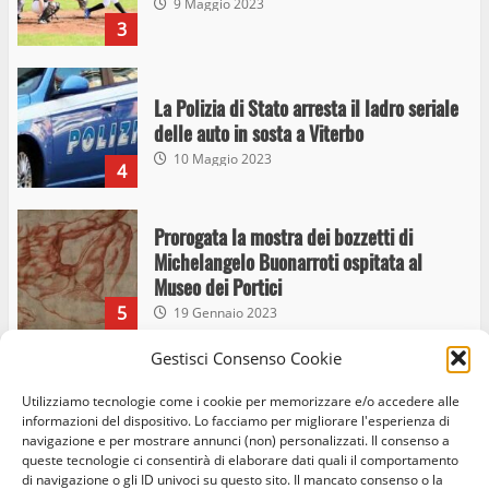
9 Maggio 2023
3
La Polizia di Stato arresta il ladro seriale
delle auto in sosta a Viterbo
10 Maggio 2023
4
Prorogata la mostra dei bozzetti di
Michelangelo Buonarroti ospitata al
Museo dei Portici
5
19 Gennaio 2023
Gestisci Consenso Cookie
Trasporto pubblico locale, trasferimento
capolinea al terminal Riello dal 15 al 17
Utilizziamo tecnologie come i cookie per memorizzare e/o accedere alle
informazioni del dispositivo. Lo facciamo per migliorare l'esperienza di
giugno
navigazione e per mostrare annunci (non) personalizzati. Il consenso a
6
15 Giugno 2023
queste tecnologie ci consentirà di elaborare dati quali il comportamento
di navigazione o gli ID univoci su questo sito. Il mancato consenso o la