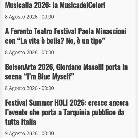
Musicalia 2026: la MusicadeiColori
3
8 Agosto 2026 - 00:00
La Polizia di Stato arresta il ladro seriale
A Ferento Teatro Festival Paola Minaccioni
delle auto in sosta a Viterbo
con “La vita è bella? No, è un tipo”
10 Maggio 2023
4
8 Agosto 2026 - 00:00
Prorogata la mostra dei bozzetti di
BolsenArte 2026, Giordano Maselli porta in
Michelangelo Buonarroti ospitata al
scena “I’m Blue Myself”
Museo dei Portici
5
19 Gennaio 2023
8 Agosto 2026 - 00:00
Festival Summer HOLI 2026: cresce ancora
Trasporto pubblico locale, trasferimento
capolinea al terminal Riello dal 15 al 17
l’evento che porta a Tarquinia pubblico da
giugno
tutta Italia
6
15 Giugno 2023
9 Agosto 2026 - 00:00