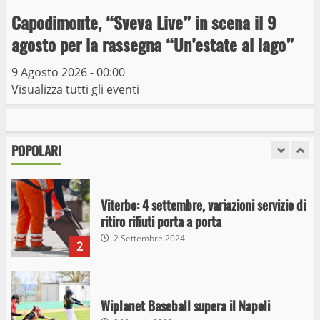
Giochi Sportivi Studenteschi di Atletica a
Capodimonte, “Sveva Live” in scena il 9
Viterbo
agosto per la rassegna “Un’estate al lago”
10 Maggio 2023
7
9 Agosto 2026 - 00:00
Visualizza tutti gli eventi
I Carabinieri arrestano due giovani per
detenzione ai fini di spaccio di sostanze
stupefacenti
POPOLARI
1
26 Agosto 2023
Viterbo: 4 settembre, variazioni servizio di
ritiro rifiuti porta a porta
2 Settembre 2024
2
Wiplanet Baseball supera il Napoli