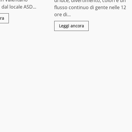
di luce, divertimento, colori e un
dal locale ASD...
flusso continuo di gente nelle 12
ore di...
ra
Leggi ancora