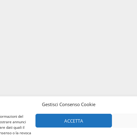
Gestisci Consenso Cookie
formazioni del
ACCETTA
mostrare annunci
re dati quali il
onsenso o la revoca