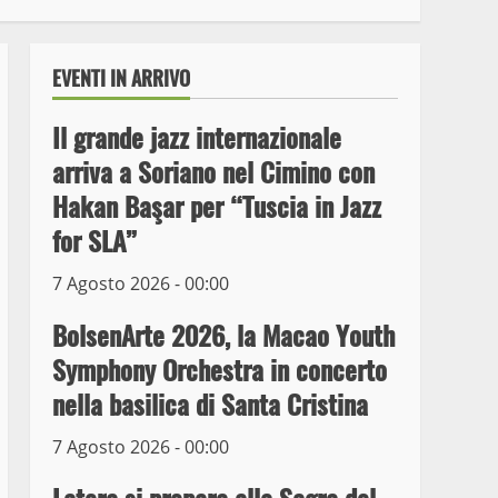
EVENTI IN ARRIVO
Il grande jazz internazionale
arriva a Soriano nel Cimino con
Hakan Başar per “Tuscia in Jazz
for SLA”
7 Agosto 2026 - 00:00
Wiplanet Baseball supera
il Napoli
BolsenArte 2026, la Macao Youth
9 Maggio 2023
3
Symphony Orchestra in concerto
nella basilica di Santa Cristina
La Polizia di Stato arresta
il ladro seriale delle auto
7 Agosto 2026 - 00:00
in sosta a Viterbo
4
10 Maggio 2023