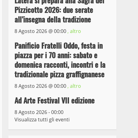
Latera si prepara alla Sagra del
Pizzicotto 2026: due serate
Prorogata la mostra dei
all’insegna della tradizione
bozzetti di Michelangelo
Buonarroti ospitata al
8 Agosto 2026 @
00:00
, altro
Museo dei Portici
5
Panificio Fratelli Oddo, festa in
19 Gennaio 2023
piazza per i 70 anni: sabato e
Trasporto pubblico locale,
domenica racconti, incontri e la
trasferimento capolinea al
terminal Riello dal 15 al
tradizionale pizza graffignanese
17 giugno
6
8 Agosto 2026 @
00:00
, altro
15 Giugno 2023
Ad Arte Festival VII edizione
Giochi Sportivi
Studenteschi di Atletica a
8 Agosto 2026 - 00:00
Viterbo
Visualizza tutti gli eventi
7
10 Maggio 2023