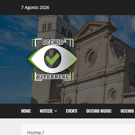
Skip
7 Agosto 2026
to
content
HOME
NOTIZIE
EVENTI
OCCHIO MUSIC
OCCHIO 
Home
/