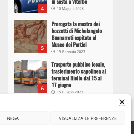
in sosta a Viterbo
4
10 Maggio 2023
Prorogata la mostra dei
bozzetti di Michelangelo
Buonarroti ospitata al
Museo dei Portici
5
19 Gennaio 2023
Trasporto pubblico locale,
trasferimento capolinea al
terminal Riello dal 15 al
17 giugno
6
15 Giugno 2023
Giochi Sportivi
Studenteschi di Atletica a
NEGA
VISUALIZZA LE PREFERENZE
Viterbo
7
Facebook
Instagram
Twitter
10 Maggio 2023