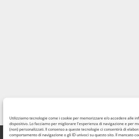
Utilizziamo tecnologie come i cookie per memorizzare e/o accedere alle in
dispositivo. Lo facciamo per migliorare l'esperienza di navigazione e per 
(non) personalizzati. Il consenso a queste tecnologie ci consentirà di elabora
Home
Privacy Policy
Cookie Policy
Contatti
comportamento di navigazione o gli ID univoci su questo sito. Il mancato c