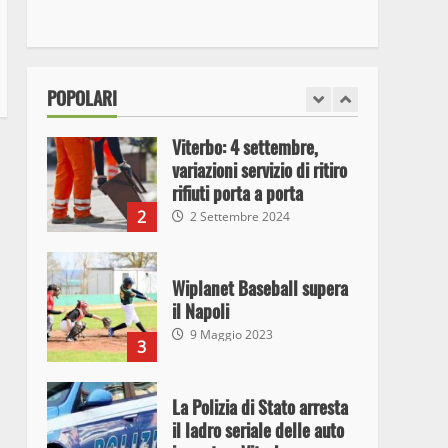
I Carabinieri arrestano due
giovani per detenzione ai
fini di spaccio di sostanze
stupefacenti
1
POPOLARI
26 Agosto 2023
Viterbo: 4 settembre,
variazioni servizio di ritiro
rifiuti porta a porta
2
2 Settembre 2024
Wiplanet Baseball supera
il Napoli
9 Maggio 2023
3
La Polizia di Stato arresta
il ladro seriale delle auto