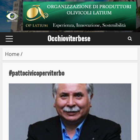
Skip
to
content
Occhioviterbese
Primary
Menu
Home
/
#pattocivicoperviterbo