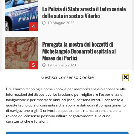
La Polizia di Stato arresta il ladro seriale
delle auto in sosta a Viterbo
10 Maggio 2023
4
Prorogata la mostra dei bozzetti di
Michelangelo Buonarroti ospitata al
Museo dei Portici
5
19 Gennaio 2023
Gestisci Consenso Cookie
Trasporto pubblico locale, trasferimento
Utilizziamo tecnologie come i cookie per memorizzare e/o accedere alle
capolinea al terminal Riello dal 15 al 17
informazioni del dispositivo. Lo facciamo per migliorare l'esperienza di
giugno
navigazione e per mostrare annunci (non) personalizzati. Il consenso a
6
15 Giugno 2023
queste tecnologie ci consentirà di elaborare dati quali il comportamento
di navigazione o gli ID univoci su questo sito. Il mancato consenso o la
revoca del consenso possono influire negativamente su alcune
caratteristiche e funzioni.
Giochi Sportivi Studenteschi di Atletica a
Home
Privacy Policy
Cookie Policy
Contatti
Viterbo