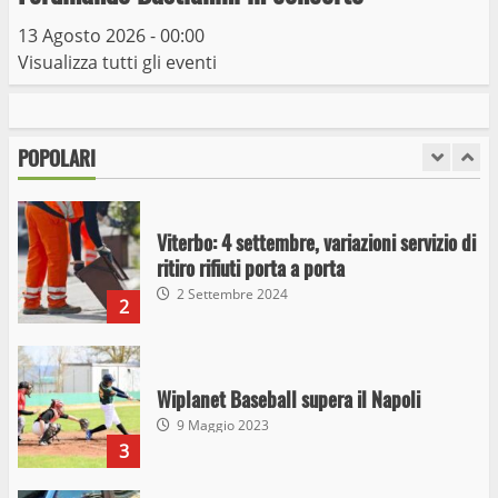
10 Maggio 2023
7
13 Agosto 2026 - 00:00
Visualizza tutti gli eventi
I Carabinieri arrestano due giovani per
detenzione ai fini di spaccio di sostanze
stupefacenti
POPOLARI
1
26 Agosto 2023
Viterbo: 4 settembre, variazioni servizio di
ritiro rifiuti porta a porta
2 Settembre 2024
2
Wiplanet Baseball supera il Napoli
9 Maggio 2023
3