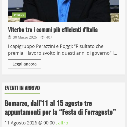
Politica
Viterbo tra i comuni più efficienti d’Italia
30 Marzo 2026
407
I capigruppo Perazzini e Poggi: “Risultato che
premia il lavoro svolto in questi anni di governo” I...
Leggi ancora
EVENTI IN ARRIVO
Wiplanet Baseball supera il Napoli
Bomarzo, dall’11 al 15 agosto tre
9 Maggio 2023
appuntamenti per la “Festa di Ferragosto”
3
11 Agosto 2026 @
00:00
, altro