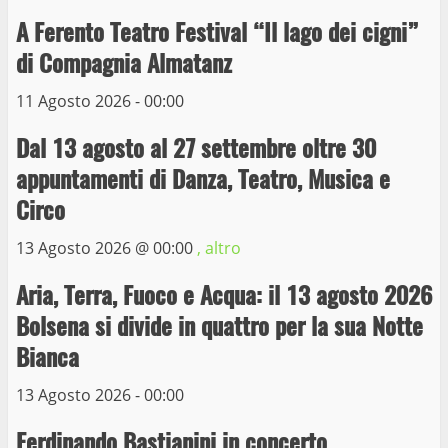
La Polizia di Stato arresta il ladro seriale
A Ferento Teatro Festival “Il lago dei cigni”
delle auto in sosta a Viterbo
di Compagnia Almatanz
10 Maggio 2023
4
11 Agosto 2026 - 00:00
Prorogata la mostra dei bozzetti di
Dal 13 agosto al 27 settembre oltre 30
Michelangelo Buonarroti ospitata al
appuntamenti di Danza, Teatro, Musica e
Museo dei Portici
5
Circo
19 Gennaio 2023
13 Agosto 2026 @
00:00
, altro
Trasporto pubblico locale, trasferimento
capolinea al terminal Riello dal 15 al 17
Aria, Terra, Fuoco e Acqua: il 13 agosto 2026
giugno
Bolsena si divide in quattro per la sua Notte
6
15 Giugno 2023
Bianca
13 Agosto 2026 - 00:00
Giochi Sportivi Studenteschi di Atletica a
Viterbo
Ferdinando Bastianini in concerto