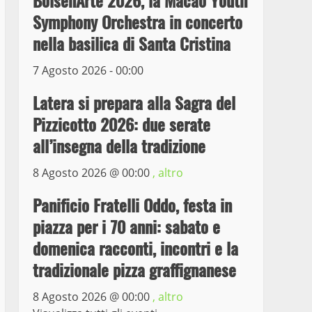
BolsenArte 2026, la Macao Youth
il ladro seriale delle auto
Symphony Orchestra in concerto
in sosta a Viterbo
nella basilica di Santa Cristina
4
10 Maggio 2023
7 Agosto 2026 - 00:00
Prorogata la mostra dei
bozzetti di Michelangelo
Latera si prepara alla Sagra del
Buonarroti ospitata al
Pizzicotto 2026: due serate
Museo dei Portici
5
all’insegna della tradizione
19 Gennaio 2023
Trasporto pubblico locale,
8 Agosto 2026 @
00:00
, altro
trasferimento capolinea al
Panificio Fratelli Oddo, festa in
terminal Riello dal 15 al
17 giugno
piazza per i 70 anni: sabato e
6
15 Giugno 2023
domenica racconti, incontri e la
tradizionale pizza graffignanese
Giochi Sportivi
Studenteschi di Atletica a
8 Agosto 2026 @
00:00
, altro
Viterbo