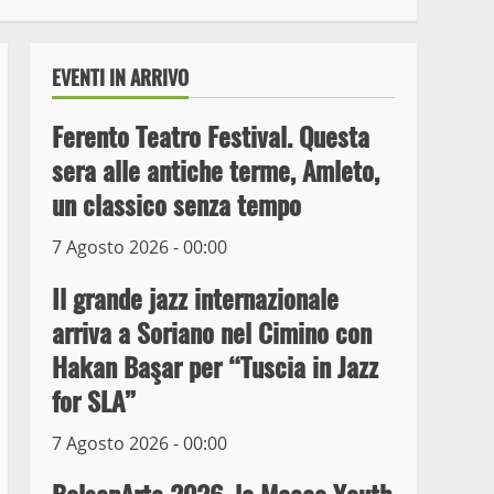
EVENTI IN ARRIVO
Ferento Teatro Festival. Questa
sera alle antiche terme, Amleto,
un classico senza tempo
7 Agosto 2026 - 00:00
Il grande jazz internazionale
arriva a Soriano nel Cimino con
Wiplanet Baseball supera
Hakan Başar per “Tuscia in Jazz
il Napoli
for SLA”
9 Maggio 2023
3
7 Agosto 2026 - 00:00
La Polizia di Stato arresta