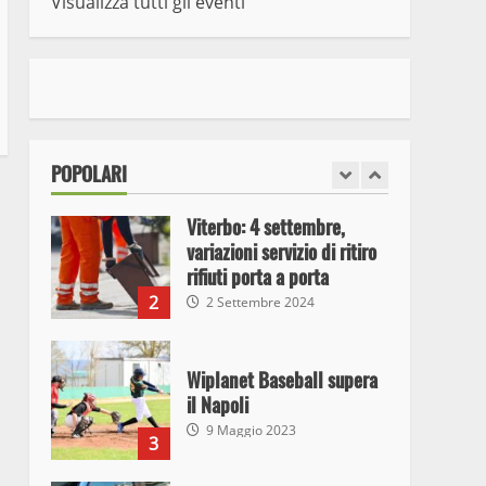
Visualizza tutti gli eventi
7
10 Maggio 2023
I Carabinieri arrestano due
giovani per detenzione ai
fini di spaccio di sostanze
stupefacenti
1
POPOLARI
26 Agosto 2023
Viterbo: 4 settembre,
variazioni servizio di ritiro
rifiuti porta a porta
2
2 Settembre 2024
Wiplanet Baseball supera
il Napoli
9 Maggio 2023
3