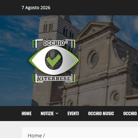
Skip
7 Agosto 2026
to
content
HOME
NOTIZIE
EVENTI
OCCHIO MUSIC
OCCHIO 
Home
/