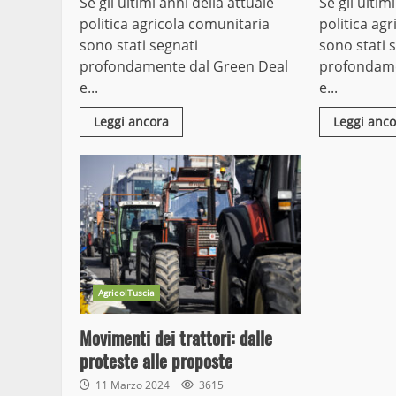
Se gli ultimi anni della attuale
Se gli ultim
politica agricola comunitaria
politica ag
sono stati segnati
sono stati 
profondamente dal Green Deal
profondame
e...
e...
Leggi ancora
Leggi anco
AgricolTuscia
Movimenti dei trattori: dalle
proteste alle proposte
11 Marzo 2024
3615