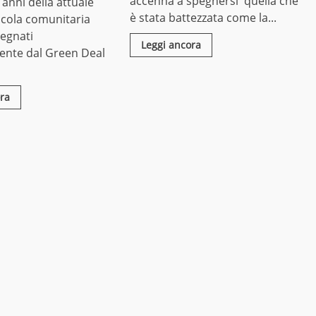
accenna a spegnersi quella che
i anni della attuale
è stata battezzata come la...
ricola comunitaria
segnati
Leggi ancora
nte dal Green Deal
ra