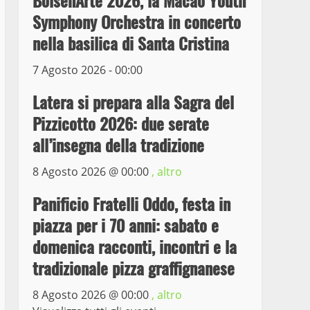
BolsenArte 2026, la Macao Youth
il ladro seriale delle auto
Symphony Orchestra in concerto
in sosta a Viterbo
nella basilica di Santa Cristina
4
10 Maggio 2023
7 Agosto 2026 - 00:00
Prorogata la mostra dei
bozzetti di Michelangelo
Latera si prepara alla Sagra del
Buonarroti ospitata al
Pizzicotto 2026: due serate
Museo dei Portici
5
all’insegna della tradizione
19 Gennaio 2023
Trasporto pubblico locale,
8 Agosto 2026 @
00:00
, altro
trasferimento capolinea al
Panificio Fratelli Oddo, festa in
terminal Riello dal 15 al
17 giugno
piazza per i 70 anni: sabato e
6
15 Giugno 2023
domenica racconti, incontri e la
tradizionale pizza graffignanese
Giochi Sportivi
Studenteschi di Atletica a
8 Agosto 2026 @
00:00
, altro
Viterbo