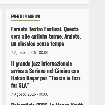
EVENTI IN ARRIVO
Ferento Teatro Festival. Questa
sera alle antiche terme, Amleto,
un classico senza tempo
7 Agosto 2026 - 00:00
Il grande jazz internazionale
arriva a Soriano nel Cimino con
Wiplanet Baseball supera
Hakan Başar per “Tuscia in Jazz
il Napoli
for SLA”
9 Maggio 2023
3
7 Agosto 2026 - 00:00
La Polizia di Stato arresta