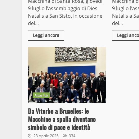
Macchina di Santa Rosa, giovedì
Macchina di
9 luglio l’assemblaggio di Dies
9 luglio l’a
Natalis a San Sisto. In occasione
Natalis a S
del...
del...
Leggi ancora
Leggi anco
Attualità
Da Viterbo a Bruxelles: le
Macchine a spalla diventano
simbolo di pace e identità
23 Aprile 2026
334