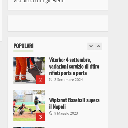
Visualizza tutti gli eventi
7
10 Maggio 2023
I Carabinieri arrestano due
giovani per detenzione ai
fini di spaccio di sostanze
stupefacenti
1
POPOLARI
26 Agosto 2023
Viterbo: 4 settembre,
variazioni servizio di ritiro
rifiuti porta a porta
2
2 Settembre 2024
Wiplanet Baseball supera
il Napoli
9 Maggio 2023
3