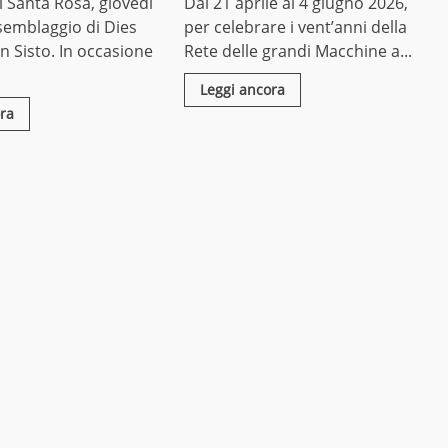
 Santa Rosa, giovedì
Dal 21 aprile al 4 giugno 2026,
ssemblaggio di Dies
per celebrare i vent’anni della
an Sisto. In occasione
Rete delle grandi Macchine a...
Leggi ancora
ra