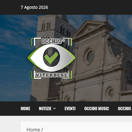
Skip
7 Agosto 2026
to
content
HOME
NOTIZIE
EVENTI
OCCHIO MUSIC
OCCHIO 
Home
/