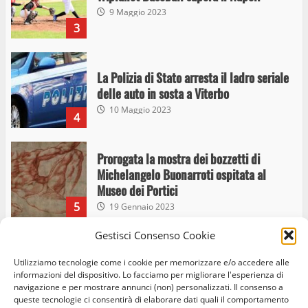
9 Maggio 2023
3
La Polizia di Stato arresta il ladro seriale
delle auto in sosta a Viterbo
10 Maggio 2023
4
Prorogata la mostra dei bozzetti di
Michelangelo Buonarroti ospitata al
Museo dei Portici
5
19 Gennaio 2023
Gestisci Consenso Cookie
Trasporto pubblico locale, trasferimento
capolinea al terminal Riello dal 15 al 17
Utilizziamo tecnologie come i cookie per memorizzare e/o accedere alle
informazioni del dispositivo. Lo facciamo per migliorare l'esperienza di
giugno
navigazione e per mostrare annunci (non) personalizzati. Il consenso a
6
15 Giugno 2023
queste tecnologie ci consentirà di elaborare dati quali il comportamento