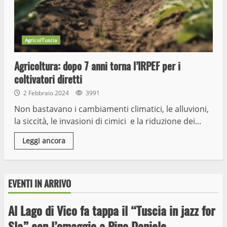
AgricolTuscia
Agricoltura: dopo 7 anni torna l’IRPEF per i
coltivatori diretti
2 Febbraio 2024
3991
Non bastavano i cambiamenti climatici, le alluvioni,
la siccità, le invasioni di cimici e la riduzione dei...
Leggi ancora
EVENTI IN ARRIVO
Al Lago di Vico fa tappa il “Tuscia in jazz for
Wiplanet Baseball supera il Napoli
Sla” con l’omaggio a Pino Daniele