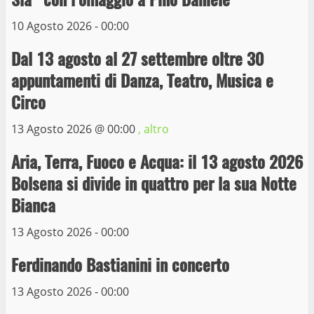
9 Maggio 2023
3
10 Agosto 2026 - 00:00
Dal 13 agosto al 27 settembre oltre 30
La Polizia di Stato arresta il ladro seriale
appuntamenti di Danza, Teatro, Musica e
delle auto in sosta a Viterbo
Circo
10 Maggio 2023
4
13 Agosto 2026 @
00:00
, altro
Prorogata la mostra dei bozzetti di
Aria, Terra, Fuoco e Acqua: il 13 agosto 2026
Michelangelo Buonarroti ospitata al
Bolsena si divide in quattro per la sua Notte
Museo dei Portici
5
Bianca
19 Gennaio 2023
13 Agosto 2026 - 00:00
Trasporto pubblico locale, trasferimento
capolinea al terminal Riello dal 15 al 17
Ferdinando Bastianini in concerto
giugno
13 Agosto 2026 - 00:00
6
15 Giugno 2023