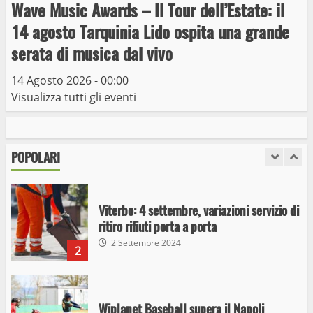
Wave Music Awards – Il Tour dell’Estate: il
Giochi Sportivi Studenteschi di Atletica a
14 agosto Tarquinia Lido ospita una grande
Viterbo
serata di musica dal vivo
10 Maggio 2023
7
14 Agosto 2026 - 00:00
Visualizza tutti gli eventi
I Carabinieri arrestano due giovani per
detenzione ai fini di spaccio di sostanze
stupefacenti
POPOLARI
1
26 Agosto 2023
Viterbo: 4 settembre, variazioni servizio di
ritiro rifiuti porta a porta
2 Settembre 2024
2
Wiplanet Baseball supera il Napoli