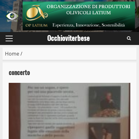
Skip
to
content
Occhioviterbese
Primary
Menu
Home
/
concerto