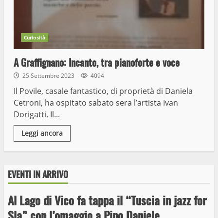
Curiosità
A Graffignano: Incanto, tra pianoforte e voce
25 Settembre 2023
4094
Il Povile, casale fantastico, di proprietà di Daniela
Cetroni, ha ospitato sabato sera l’artista Ivan
Dorigatti. Il...
Leggi ancora
EVENTI IN ARRIVO
Al Lago di Vico fa tappa il “Tuscia in jazz for
Wiplanet Baseball supera il Napoli
Sla” con l’omaggio a Pino Daniele
9 Maggio 2023