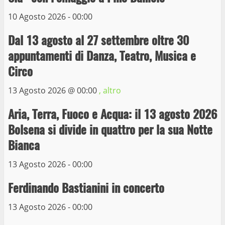
3
10 Agosto 2026 - 00:00
Dal 13 agosto al 27 settembre oltre 30
La Polizia di Stato arresta il ladro seriale
appuntamenti di Danza, Teatro, Musica e
delle auto in sosta a Viterbo
Circo
10 Maggio 2023
4
13 Agosto 2026 @
00:00
, altro
Prorogata la mostra dei bozzetti di
Aria, Terra, Fuoco e Acqua: il 13 agosto 2026
Michelangelo Buonarroti ospitata al
Bolsena si divide in quattro per la sua Notte
Museo dei Portici
5
Bianca
19 Gennaio 2023
13 Agosto 2026 - 00:00
Trasporto pubblico locale, trasferimento
capolinea al terminal Riello dal 15 al 17
Ferdinando Bastianini in concerto
giugno
13 Agosto 2026 - 00:00
6
15 Giugno 2023