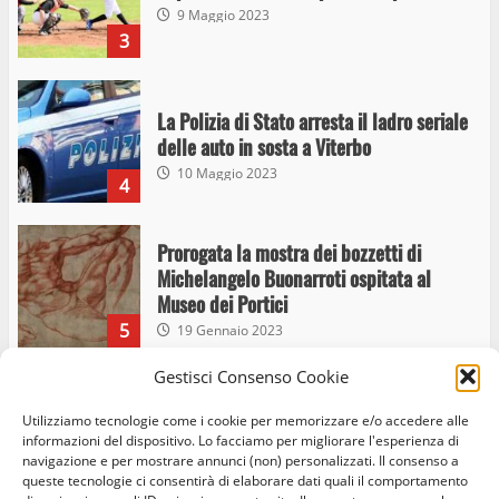
9 Maggio 2023
3
La Polizia di Stato arresta il ladro seriale
delle auto in sosta a Viterbo
10 Maggio 2023
4
Prorogata la mostra dei bozzetti di
Michelangelo Buonarroti ospitata al
Museo dei Portici
5
19 Gennaio 2023
Gestisci Consenso Cookie
Trasporto pubblico locale, trasferimento
capolinea al terminal Riello dal 15 al 17
Utilizziamo tecnologie come i cookie per memorizzare e/o accedere alle
informazioni del dispositivo. Lo facciamo per migliorare l'esperienza di
giugno
navigazione e per mostrare annunci (non) personalizzati. Il consenso a
6
15 Giugno 2023
queste tecnologie ci consentirà di elaborare dati quali il comportamento