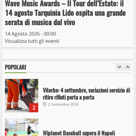
Wave Music Awards – Il Tour dell’Estate: il
Giochi Sportivi Studenteschi di Atletica a
14 agosto Tarquinia Lido ospita una grande
Viterbo
serata di musica dal vivo
10 Maggio 2023
7
14 Agosto 2026 - 00:00
Visualizza tutti gli eventi
I Carabinieri arrestano due giovani per
detenzione ai fini di spaccio di sostanze
stupefacenti
POPOLARI
1
26 Agosto 2023
Viterbo: 4 settembre, variazioni servizio di
ritiro rifiuti porta a porta
2 Settembre 2024
2
Wiplanet Baseball supera il Napoli