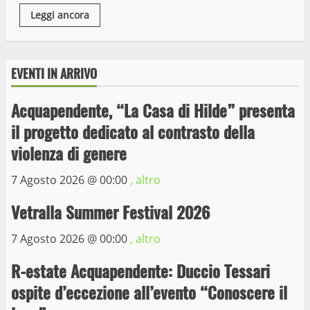
Leggi ancora
EVENTI IN ARRIVO
Acquapendente, “La Casa di Hilde” presenta
il progetto dedicato al contrasto della
Wiplanet Baseball supera il Napoli
violenza di genere
9 Maggio 2023
3
7 Agosto 2026 @
00:00
, altro
Vetralla Summer Festival 2026
La Polizia di Stato arresta il ladro seriale
delle auto in sosta a Viterbo
7 Agosto 2026 @
00:00
, altro
10 Maggio 2023
4
R-estate Acquapendente: Duccio Tessari
ospite d’eccezione all’evento “Conoscere il
Prorogata la mostra dei bozzetti di