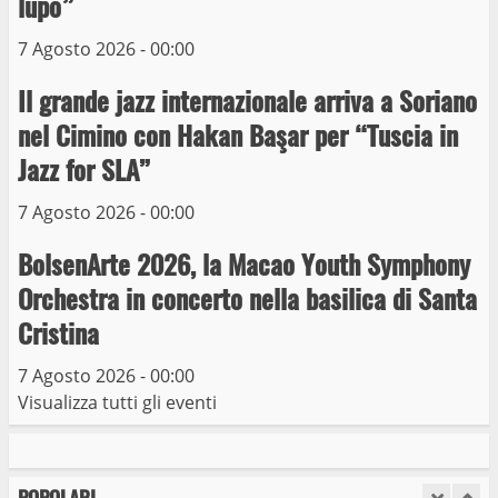
lupo”
Michelangelo Buonarroti ospitata al
Museo dei Portici
7 Agosto 2026 - 00:00
5
19 Gennaio 2023
Il grande jazz internazionale arriva a Soriano
nel Cimino con Hakan Başar per “Tuscia in
Trasporto pubblico locale, trasferimento
capolinea al terminal Riello dal 15 al 17
Jazz for SLA”
giugno
7 Agosto 2026 - 00:00
6
15 Giugno 2023
BolsenArte 2026, la Macao Youth Symphony
Giochi Sportivi Studenteschi di Atletica a
Orchestra in concerto nella basilica di Santa
Viterbo
Cristina
10 Maggio 2023
7
7 Agosto 2026 - 00:00
Visualizza tutti gli eventi
I Carabinieri arrestano due giovani per
detenzione ai fini di spaccio di sostanze
stupefacenti