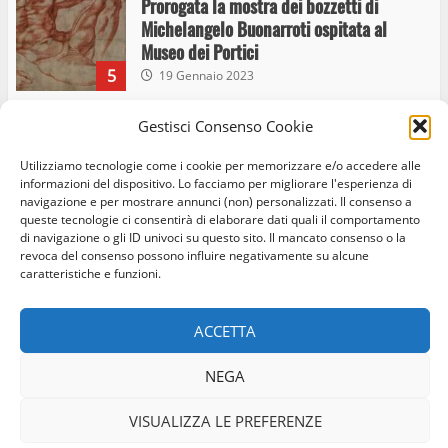
Prorogata la mostra dei bozzetti di
Michelangelo Buonarroti ospitata al
Museo dei Portici
5
19 Gennaio 2023
Gestisci Consenso Cookie
Trasporto pubblico locale, trasferimento
capolinea al terminal Riello dal 15 al 17
Utilizziamo tecnologie come i cookie per memorizzare e/o accedere alle
giugno
informazioni del dispositivo. Lo facciamo per migliorare l'esperienza di
navigazione e per mostrare annunci (non) personalizzati. Il consenso a
6
15 Giugno 2023
queste tecnologie ci consentirà di elaborare dati quali il comportamento
di navigazione o gli ID univoci su questo sito. Il mancato consenso o la
revoca del consenso possono influire negativamente su alcune
caratteristiche e funzioni.
Giochi Sportivi Studenteschi di Atletica a
Home
Privacy Policy
Cookie Policy
Contatti
Viterbo
10 Maggio 2023
ACCETTA
Facebook
Instagram
Twitter
7
NEGA
© Occhio Viterbese - Codice 90148040562 - N° iscrizione
I Carabinieri arrestano due giovani per
ROC:39156 - Tutti i diritti riservati
detenzione ai fini di spaccio di sostanze
VISUALIZZA LE PREFERENZE
Realizzato da:
Coopyleft
stupefacenti