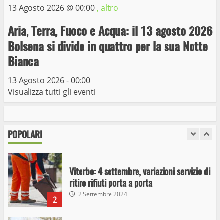
13 Agosto 2026 @
00:00
, altro
6
15 Giugno 2023
Aria, Terra, Fuoco e Acqua: il 13 agosto 2026
Giochi Sportivi Studenteschi di Atletica a
Bolsena si divide in quattro per la sua Notte
Viterbo
Bianca
10 Maggio 2023
7
13 Agosto 2026 - 00:00
Visualizza tutti gli eventi
I Carabinieri arrestano due giovani per
detenzione ai fini di spaccio di sostanze
stupefacenti
POPOLARI
1
26 Agosto 2023
Viterbo: 4 settembre, variazioni servizio di
ritiro rifiuti porta a porta
2 Settembre 2024
2