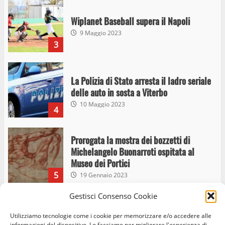
Wiplanet Baseball supera il Napoli
9 Maggio 2023
3
La Polizia di Stato arresta il ladro seriale
delle auto in sosta a Viterbo
10 Maggio 2023
4
Prorogata la mostra dei bozzetti di
Michelangelo Buonarroti ospitata al
Museo dei Portici
5
19 Gennaio 2023
Gestisci Consenso Cookie
Trasporto pubblico locale, trasferimento
capolinea al terminal Riello dal 15 al 17
Utilizziamo tecnologie come i cookie per memorizzare e/o accedere alle
informazioni del dispositivo. Lo facciamo per migliorare l'esperienza di