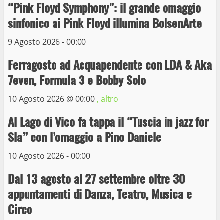
“Pink Floyd Symphony”: il grande omaggio
Wiplanet Baseball supera il Napoli
sinfonico ai Pink Floyd illumina BolsenArte
9 Maggio 2023
3
9 Agosto 2026 - 00:00
Ferragosto ad Acquapendente con LDA & Aka
La Polizia di Stato arresta il ladro seriale
7even, Formula 3 e Bobby Solo
delle auto in sosta a Viterbo
10 Maggio 2023
10 Agosto 2026 @
00:00
, altro
4
Al Lago di Vico fa tappa il “Tuscia in jazz for
Prorogata la mostra dei bozzetti di
Sla” con l’omaggio a Pino Daniele
Michelangelo Buonarroti ospitata al
Museo dei Portici
10 Agosto 2026 - 00:00
5
19 Gennaio 2023
Dal 13 agosto al 27 settembre oltre 30
appuntamenti di Danza, Teatro, Musica e
Trasporto pubblico locale, trasferimento
capolinea al terminal Riello dal 15 al 17
Circo
giugno