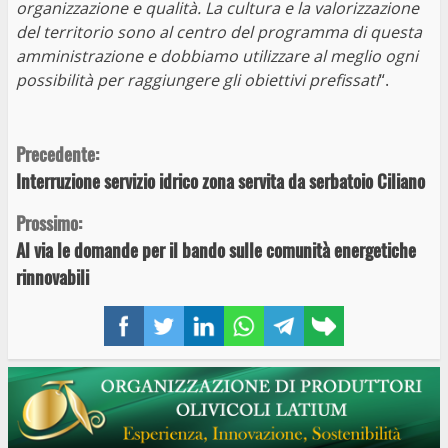
organizzazione e qualità. La cultura e la valorizzazione
del territorio sono al centro del programma di questa
amministrazione e dobbiamo utilizzare al meglio ogni
possibilità per raggiungere gli obiettivi prefissati
“.
Continue
Precedente:
Interruzione servizio idrico zona servita da serbatoio Ciliano
Reading
Prossimo:
Al via le domande per il bando sulle comunità energetiche
rinnovabili
Facebook
Twitter
LinkedIn
WhatsApp
Telegram
Copy
link