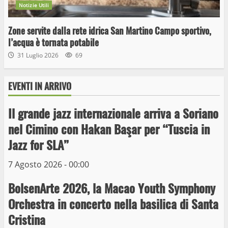
Notizie Utili
Zone servite dalla rete idrica San Martino Campo sportivo,
l’acqua è tornata potabile
31 Luglio 2026
69
EVENTI IN ARRIVO
Il grande jazz internazionale arriva a Soriano
Wiplanet Baseball supera il Napoli
nel Cimino con Hakan Başar per “Tuscia in
9 Maggio 2023
Jazz for SLA”
3
7 Agosto 2026 - 00:00
La Polizia di Stato arresta il ladro seriale
BolsenArte 2026, la Macao Youth Symphony
delle auto in sosta a Viterbo
Orchestra in concerto nella basilica di Santa
10 Maggio 2023
4
Cristina