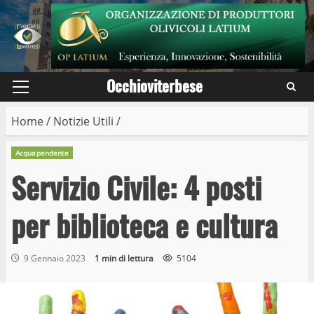
Skip
to
content
Occhioviterbese
Primary
Menu
Home
/
Notizie Utili
/
Acquapendente
Servizio Civile: 4 posti
per biblioteca e cultura
9 Gennaio 2023
1 min di lettura
5104