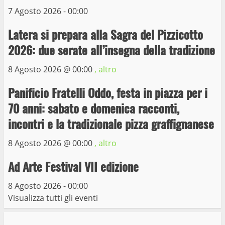
7 Agosto 2026 - 00:00
Prorogata la mostra dei bozzetti di
Michelangelo Buonarroti ospitata al
Latera si prepara alla Sagra del Pizzicotto
Museo dei Portici
5
2026: due serate all’insegna della tradizione
19 Gennaio 2023
8 Agosto 2026 @
00:00
, altro
Trasporto pubblico locale, trasferimento
capolinea al terminal Riello dal 15 al 17
Panificio Fratelli Oddo, festa in piazza per i
giugno
70 anni: sabato e domenica racconti,
6
15 Giugno 2023
incontri e la tradizionale pizza graffignanese
8 Agosto 2026 @
00:00
, altro
Giochi Sportivi Studenteschi di Atletica a
Viterbo
Ad Arte Festival VII edizione
10 Maggio 2023
7
8 Agosto 2026 - 00:00
Visualizza tutti gli eventi
I Carabinieri arrestano due giovani per
detenzione ai fini di spaccio di sostanze