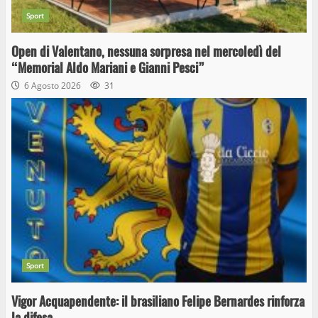
Sport
Open di Valentano, nessuna sorpresa nel mercoledì del
“Memorial Aldo Mariani e Gianni Pesci”
6 Agosto 2026
31
Sport
Vigor Acquapendente: il brasiliano Felipe Bernardes rinforza
la difesa