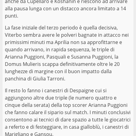
anche da Cupellaro e Koshanin e riescono ad arrivare
alla pausa lunga con un distacco ancora limitato a 14
punti.
La fase iniziale del terzo periodo è quella decisiva,
Viterbo sembra avere le polveri bagnate in attacco nei
primissimi minuti ma Aprilia non sa approfittarne e
quando arrivano, in rapida sequenza, le triple di
Arianna Puggioni, Pasquali e Susanna Puggioni, la
Domus Mulieris scappa definitivamente oltre le 20
lunghezze di margine con il buon impatto dalla
panchina di Giulia Tarroni.
Il resto lo fanno i canestri di Despaigne cui si
aggiungono altre due triple (le numero quattro e
cinque della serata) della top scorer Arianna Puggioni
che fanno calare il sipario sul match. I minuti conclusivi
consentono ai tecnici di dare spazio a tutte le giocatrici
a referto e di festeggiare, in casa gialloblù, i canestri di
Marigliano e Gansou.