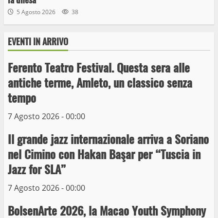
5 Agosto 2026
38
EVENTI IN ARRIVO
Ferento Teatro Festival. Questa sera alle
antiche terme, Amleto, un classico senza
tempo
Wiplanet Baseball supera il Napoli
7 Agosto 2026 - 00:00
9 Maggio 2023
3
Il grande jazz internazionale arriva a Soriano
nel Cimino con Hakan Başar per “Tuscia in
La Polizia di Stato arresta il ladro seriale
Jazz for SLA”
delle auto in sosta a Viterbo
10 Maggio 2023
7 Agosto 2026 - 00:00
4
BolsenArte 2026, la Macao Youth Symphony