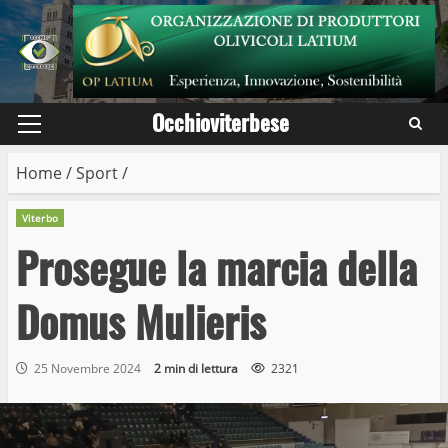
Skip
to
content
Occhioviterbese
Primary
Menu
Home
/
Sport
/
Viterbo
Prosegue la marcia della
Domus Mulieris
25 Novembre 2024
2 min di lettura
2321