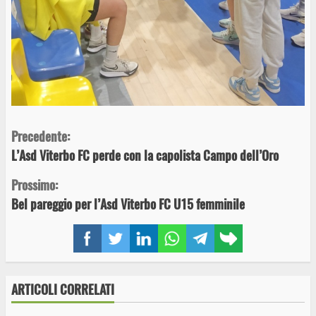
Continue
Precedente:
L’Asd Viterbo FC perde con la capolista Campo dell’Oro
Reading
Prossimo:
Bel pareggio per l’Asd Viterbo FC U15 femminile
Facebook
Twitter
LinkedIn
WhatsApp
Telegram
Copy
link
ARTICOLI CORRELATI