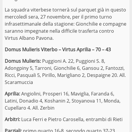
La squadra viterbese tornerà sul parquet già in questo
mercoledì sera, 27 novembre, per il primo turno
infrasettimanale della stagione: Gionchilie e compagne
saranno impegnate nella difficile trasferta contro
Virtus Albano Pavona.
Domus Mulieris Viterbo – Virtus Aprilia – 70 – 43
Domus Mulieris:
Puggioni A. 22, Puggioni S. 8,
Adongpiny 5, Tarroni, Gionchilie 6, Gansou 2, Fantozzi,
Ricci, Pasquali 5, Pirillo, Marigliano 2, Despaigne 20. All.
Scaramuccia
Aprilia:
Angiolini, Prosperi 16, Maviglia, Faranda 6,
Latini, Donadio 4, Koshanin 2, Stoyanova 11, Monda,
Cupellaro 4. All. Zerbin
Arbitri:
Luca Ferri e Pietro Carosella, entrambi di Rieti
Parziali:
primo quarto 16-8, secondo quarto 37-23,