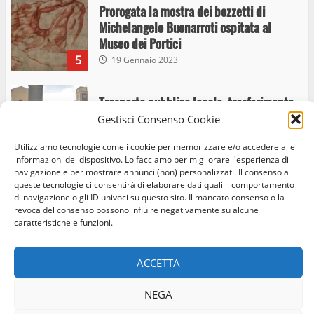
Prorogata la mostra dei bozzetti di
Michelangelo Buonarroti ospitata al
Museo dei Portici
5
19 Gennaio 2023
Trasporto pubblico locale, trasferimento
capolinea al terminal Riello dal 15 al 17
Gestisci Consenso Cookie
giugno
Utilizziamo tecnologie come i cookie per memorizzare e/o accedere alle
6
15 Giugno 2023
informazioni del dispositivo. Lo facciamo per migliorare l'esperienza di
navigazione e per mostrare annunci (non) personalizzati. Il consenso a
queste tecnologie ci consentirà di elaborare dati quali il comportamento
di navigazione o gli ID univoci su questo sito. Il mancato consenso o la
Giochi Sportivi Studenteschi di Atletica a
Home
Privacy Policy
Cookie Policy
Contatti
revoca del consenso possono influire negativamente su alcune
Viterbo
caratteristiche e funzioni.
10 Maggio 2023
Facebook
Instagram
Twitter
7
ACCETTA
© Occhio Viterbese - Codice 90148040562 - N° iscrizione
I Carabinieri arrestano due giovani per
ROC:39156 - Tutti i diritti riservati
NEGA
detenzione ai fini di spaccio di sostanze
Realizzato da:
Coopyleft