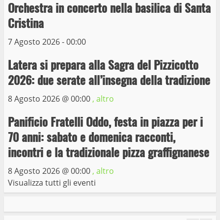
Prorogata la mostra dei bozzetti di
Orchestra in concerto nella basilica di Santa
Michelangelo Buonarroti ospitata al
Cristina
Museo dei Portici
5
19 Gennaio 2023
7 Agosto 2026 - 00:00
Latera si prepara alla Sagra del Pizzicotto
Trasporto pubblico locale, trasferimento
capolinea al terminal Riello dal 15 al 17
2026: due serate all’insegna della tradizione
giugno
8 Agosto 2026 @
00:00
, altro
6
15 Giugno 2023
Panificio Fratelli Oddo, festa in piazza per i
Giochi Sportivi Studenteschi di Atletica a
70 anni: sabato e domenica racconti,
Viterbo
incontri e la tradizionale pizza graffignanese
10 Maggio 2023
7
8 Agosto 2026 @
00:00
, altro
Visualizza tutti gli eventi
I Carabinieri arrestano due giovani per
detenzione ai fini di spaccio di sostanze
stupefacenti