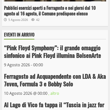
Pubblici esercizi aperti a Ferragosto e nei giorni dal 10
agosto al 16 agosto, il Comune predispone elenco
5 Agosto 2026
42
EVENTI IN ARRIVO
“Pink Floyd Symphony”: il grande omaggio
Wiplanet Baseball supera il Napoli
sinfonico ai Pink Floyd illumina BolsenArte
9 Maggio 2023
3
9 Agosto 2026 - 00:00
Ferragosto ad Acquapendente con LDA & Aka
La Polizia di Stato arresta il ladro seriale
7even, Formula 3 e Bobby Solo
delle auto in sosta a Viterbo
10 Maggio 2023
10 Agosto 2026 @
00:00
, altro
4
Al Lago di Vico fa tappa il “Tuscia in jazz for
Prorogata la mostra dei bozzetti di