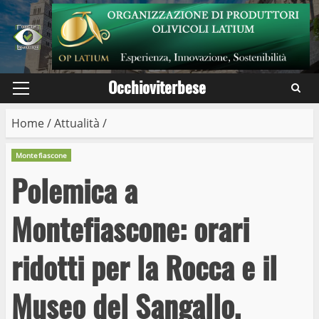
Skip
to
content
Occhioviterbese
Primary
Menu
Home
/
Attualità
/
Montefiascone
Polemica a
Montefiascone: orari
ridotti per la Rocca e il
Museo del Sangallo,