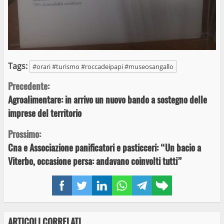
Tags:
#orari #turismo #roccadeipapi #museosangallo
Continue
Precedente:
Agroalimentare: in arrivo un nuovo bando a sostegno delle
Reading
imprese del territorio
Prossimo:
Cna e Associazione panificatori e pasticceri: “Un bacio a
Viterbo, occasione persa: andavano coinvolti tutti”
Facebook
Twitter
LinkedIn
WhatsApp
Telegram
Copy
link
ARTICOLI CORRELATI