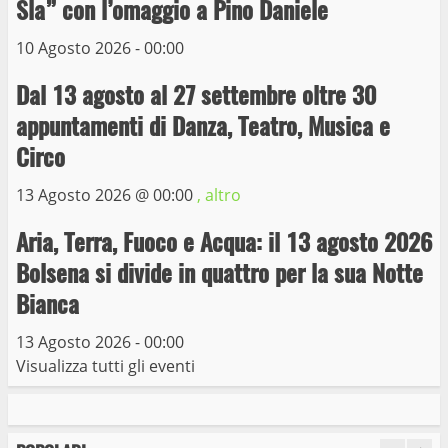
Sla” con l’omaggio a Pino Daniele
Michelangelo Buonarroti ospitata al
Museo dei Portici
10 Agosto 2026 - 00:00
5
19 Gennaio 2023
Dal 13 agosto al 27 settembre oltre 30
appuntamenti di Danza, Teatro, Musica e
Trasporto pubblico locale, trasferimento
capolinea al terminal Riello dal 15 al 17
Circo
giugno
13 Agosto 2026 @
00:00
, altro
6
15 Giugno 2023
Aria, Terra, Fuoco e Acqua: il 13 agosto 2026
Giochi Sportivi Studenteschi di Atletica a
Bolsena si divide in quattro per la sua Notte
Viterbo
Bianca
10 Maggio 2023
7
13 Agosto 2026 - 00:00
Visualizza tutti gli eventi
I Carabinieri arrestano due giovani per
detenzione ai fini di spaccio di sostanze
stupefacenti