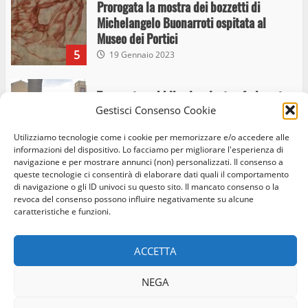
Prorogata la mostra dei bozzetti di
Michelangelo Buonarroti ospitata al
Museo dei Portici
5
19 Gennaio 2023
Trasporto pubblico locale, trasferimento
Gestisci Consenso Cookie
capolinea al terminal Riello dal 15 al 17
giugno
Utilizziamo tecnologie come i cookie per memorizzare e/o accedere alle
6
15 Giugno 2023
informazioni del dispositivo. Lo facciamo per migliorare l'esperienza di
navigazione e per mostrare annunci (non) personalizzati. Il consenso a
queste tecnologie ci consentirà di elaborare dati quali il comportamento
di navigazione o gli ID univoci su questo sito. Il mancato consenso o la
Giochi Sportivi Studenteschi di Atletica a
revoca del consenso possono influire negativamente su alcune
Home
Privacy Policy
Cookie Policy
Contatti
Viterbo
caratteristiche e funzioni.
10 Maggio 2023
Facebook
Instagram
Twitter
7
ACCETTA
© Occhio Viterbese - Codice 90148040562 - N° iscrizione
I Carabinieri arrestano due giovani per
NEGA
ROC:39156 - Tutti i diritti riservati
detenzione ai fini di spaccio di sostanze
Realizzato da:
Coopyleft
stupefacenti