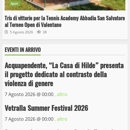
Sport
Tris di vittorie per la Tennis Academy Abbadia San Salvatore
al Torneo Open di Valentano
5 Agosto 2026
38
EVENTI IN ARRIVO
Acquapendente, “La Casa di Hilde” presenta
il progetto dedicato al contrasto della
Wiplanet Baseball supera il Napoli
violenza di genere
9 Maggio 2023
3
7 Agosto 2026 @
00:00
, altro
Vetralla Summer Festival 2026
La Polizia di Stato arresta il ladro seriale
delle auto in sosta a Viterbo
7 Agosto 2026 @
00:00
, altro
10 Maggio 2023
4