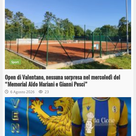
Sport
Open di Valentano, nessuna sorpresa nel mercoledì del
“Memorial Aldo Mariani e Gianni Pesci”
6 Agosto 2026
23