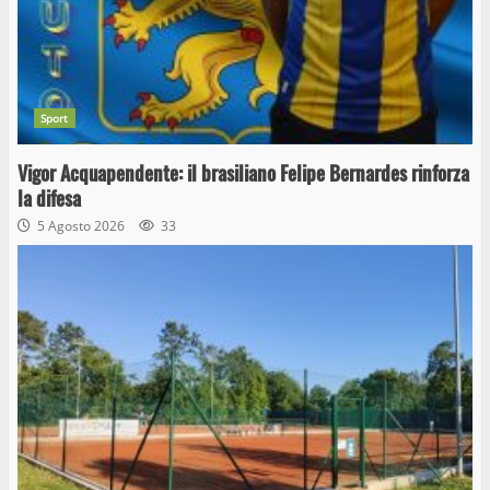
Sport
Vigor Acquapendente: il brasiliano Felipe Bernardes rinforza
la difesa
5 Agosto 2026
33