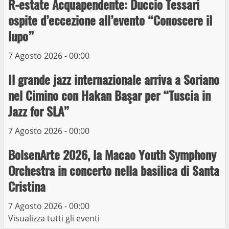
R-estate Acquapendente: Duccio Tessari
ospite d’eccezione all’evento “Conoscere il
Prorogata la mostra dei bozzetti di
lupo”
Michelangelo Buonarroti ospitata al
Museo dei Portici
7 Agosto 2026 - 00:00
5
19 Gennaio 2023
Il grande jazz internazionale arriva a Soriano
nel Cimino con Hakan Başar per “Tuscia in
Trasporto pubblico locale, trasferimento
capolinea al terminal Riello dal 15 al 17
Jazz for SLA”
giugno
7 Agosto 2026 - 00:00
6
15 Giugno 2023
BolsenArte 2026, la Macao Youth Symphony
Giochi Sportivi Studenteschi di Atletica a
Orchestra in concerto nella basilica di Santa
Viterbo
Cristina
10 Maggio 2023
7
7 Agosto 2026 - 00:00
Visualizza tutti gli eventi
I Carabinieri arrestano due giovani per