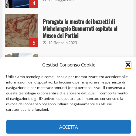
4
Prorogata la mostra dei bozzetti di
Michelangelo Buonarroti ospitata al
Museo dei Portici
5
19 Gennaio 2023
Trasporto pubblico locale, trasferimento
Gestisci Consenso Cookie
capolinea al terminal Riello dal 15 al 17
giugno
Utilizziamo tecnologie come i cookie per memorizzare e/o accedere alle
6
15 Giugno 2023
informazioni del dispositivo. Lo facciamo per migliorare l'esperienza di
navigazione e per mostrare annunci (non) personalizzati. Il consenso a
queste tecnologie ci consentirà di elaborare dati quali il comportamento
di navigazione o gli ID univoci su questo sito. Il mancato consenso o la
Giochi Sportivi Studenteschi di Atletica a
revoca del consenso possono influire negativamente su alcune
Home
Privacy Policy
Cookie Policy
Contatti
caratteristiche e funzioni.
Viterbo
10 Maggio 2023
Facebook
Instagram
Twitter
7
ACCETTA