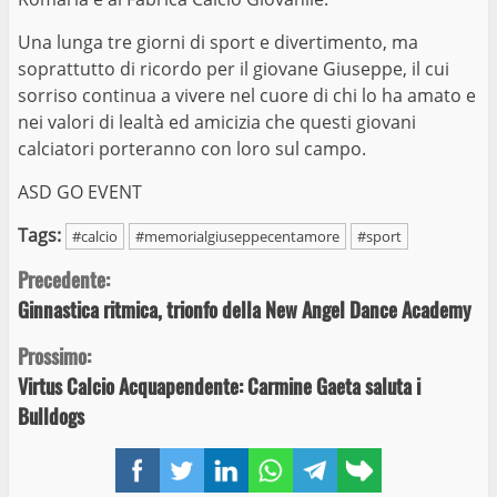
Una lunga tre giorni di sport e divertimento, ma
soprattutto di ricordo per il giovane Giuseppe, il cui
sorriso continua a vivere nel cuore di chi lo ha amato e
nei valori di lealtà ed amicizia che questi giovani
calciatori porteranno con loro sul campo.
ASD GO EVENT
Tags:
#calcio
#memorialgiuseppecentamore
#sport
Continue
Precedente:
Ginnastica ritmica, trionfo della New Angel Dance Academy
Reading
Prossimo:
Virtus Calcio Acquapendente: Carmine Gaeta saluta i
Bulldogs
Facebook
Twitter
LinkedIn
WhatsApp
Telegram
Copy
link