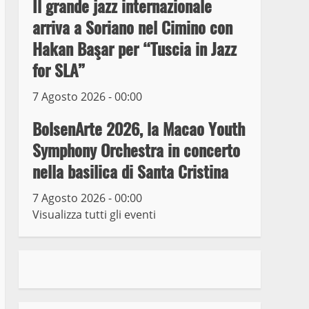
Il grande jazz internazionale
Buonarroti ospitata al
arriva a Soriano nel Cimino con
Museo dei Portici
5
Hakan Başar per “Tuscia in Jazz
19 Gennaio 2023
for SLA”
Trasporto pubblico locale,
trasferimento capolinea al
7 Agosto 2026 - 00:00
terminal Riello dal 15 al
17 giugno
BolsenArte 2026, la Macao Youth
6
15 Giugno 2023
Symphony Orchestra in concerto
nella basilica di Santa Cristina
Giochi Sportivi
Studenteschi di Atletica a
7 Agosto 2026 - 00:00
Viterbo
Visualizza tutti gli eventi
7
10 Maggio 2023
I Carabinieri arrestano due
giovani per detenzione ai
fini di spaccio di sostanze
stupefacenti