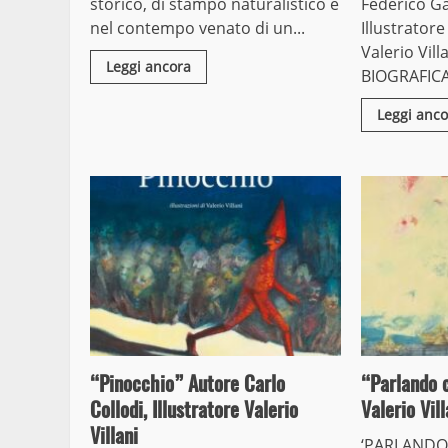
storico, di stampo naturalistico e
Federico Ga
nel contempo venato di un...
Illustrator
Valerio Vill
Leggi ancora
BIOGRAFICA 
Leggi anco
“Pinocchio” Autore Carlo
“Parlando 
Collodi, Illustratore Valerio
Valerio Vill
Villani
‘PARLANDO