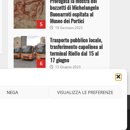
Prorogata la mostra dei
bozzetti di Michelangelo
Buonarroti ospitata al
Museo dei Portici
5
19 Gennaio 2023
Trasporto pubblico locale,
trasferimento capolinea al
terminal Riello dal 15 al
17 giugno
6
15 Giugno 2023
Giochi Sportivi
Studenteschi di Atletica a
NEGA
VISUALIZZA LE PREFERENZE
Viterbo
7
Facebook
Instagram
Twitter
10 Maggio 2023
iritti riservati
I Carabinieri arrestano due
giovani per detenzione ai