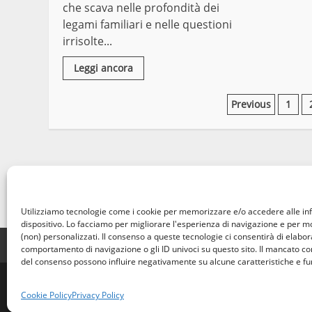
che scava nelle profondità dei
legami familiari e nelle questioni
irrisolte...
Leggi ancora
Paginazio
Previous
1
degli
articoli
Utilizziamo tecnologie come i cookie per memorizzare e/o accedere alle in
dispositivo. Lo facciamo per migliorare l'esperienza di navigazione e per 
(non) personalizzati. Il consenso a queste tecnologie ci consentirà di elabora
Home
Privacy Policy
Cookie Policy
Contatti
comportamento di navigazione o gli ID univoci su questo sito. Il mancato c
del consenso possono influire negativamente su alcune caratteristiche e fu
© Occhio Viterb
Cookie Policy
Privacy Policy