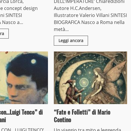
rcia Lorca,
DELL’IMPERATORE’ Chiaredizioni
e e concept design
Autore H.C.Andersen,
ani SINTESI
Illustratore Valerio Villani SINTESI
Nasco a...
BIOGRAFICA Nasco a Roma nella
metà...
ra
Leggi ancora
con…Luigi Tenco” di
“Fate e Folletti” di Mario
ani
Contino
 CON…LUIGI TENCO’
Un viaggio tra mito e leggenda,