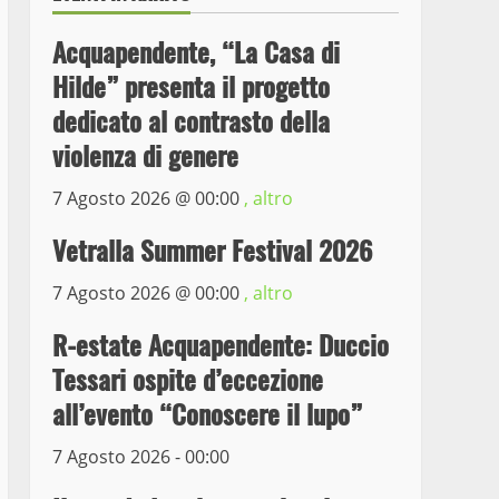
Acquapendente, “La Casa di
Hilde” presenta il progetto
dedicato al contrasto della
violenza di genere
7 Agosto 2026 @
00:00
, altro
Wiplanet Baseball supera
il Napoli
Vetralla Summer Festival 2026
9 Maggio 2023
3
7 Agosto 2026 @
00:00
, altro
La Polizia di Stato arresta
R-estate Acquapendente: Duccio
il ladro seriale delle auto
Tessari ospite d’eccezione
in sosta a Viterbo
all’evento “Conoscere il lupo”
4
10 Maggio 2023
7 Agosto 2026 - 00:00
Prorogata la mostra dei
bozzetti di Michelangelo