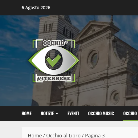
Skip
6 Agosto 2026
to
content
HOME
NOTIZIE
EVENTI
OCCHIO MUSIC
OCCHIO 
Home
/
Occhio al Libro
/
Pagina 3