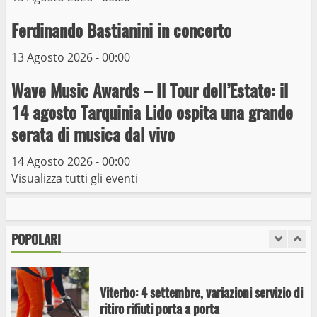
Trasporto pubblico locale, trasferimento
capolinea al terminal Riello dal 15 al 17
Ferdinando Bastianini in concerto
giugno
13 Agosto 2026 - 00:00
6
15 Giugno 2023
Wave Music Awards – Il Tour dell’Estate: il
Giochi Sportivi Studenteschi di Atletica a
14 agosto Tarquinia Lido ospita una grande
Viterbo
serata di musica dal vivo
10 Maggio 2023
7
14 Agosto 2026 - 00:00
Visualizza tutti gli eventi
I Carabinieri arrestano due giovani per
detenzione ai fini di spaccio di sostanze
stupefacenti
POPOLARI
1
26 Agosto 2023
Viterbo: 4 settembre, variazioni servizio di
ritiro rifiuti porta a porta