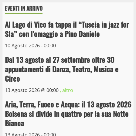
EVENTI IN ARRIVO
Al Lago di Vico fa tappa il “Tuscia in jazz for
Wiplanet Baseball supera il Napoli
Sla” con l’omaggio a Pino Daniele
9 Maggio 2023
3
10 Agosto 2026 - 00:00
Dal 13 agosto al 27 settembre oltre 30
La Polizia di Stato arresta il ladro seriale
appuntamenti di Danza, Teatro, Musica e
delle auto in sosta a Viterbo
Circo
10 Maggio 2023
4
13 Agosto 2026 @
00:00
, altro
Prorogata la mostra dei bozzetti di
Aria, Terra, Fuoco e Acqua: il 13 agosto 2026
Michelangelo Buonarroti ospitata al
Bolsena si divide in quattro per la sua Notte
Museo dei Portici
5
Bianca
19 Gennaio 2023
13 Agosto 2026 - 00:00