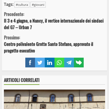
Tags:
#cultura
#giovani
Continue
Precedente:
Il 3 e 4 giugno, a Nancy, il vertice internazionale dei sindaci
Reading
del G7 – Urban 7
Prossimo:
Centro polivalente Grotte Santo Stefano, approvato il
progetto esecutivo
Facebook
Twitter
LinkedIn
WhatsApp
Telegram
Copy
link
ARTICOLI CORRELATI