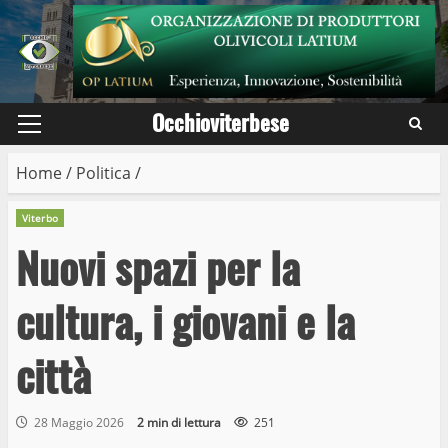
Skip
to
content
Occhioviterbese
Primary
Menu
Home
/
Politica
/
Viterbo
Nuovi spazi per la
cultura, i giovani e la
città
28 Maggio 2026
2 min di lettura
251