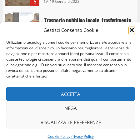
5
19 Gennaio 2023
Trasporto pubblico locale, trasferimento
capolinea al terminal Riello dal 15 al 17
Gestisci Consenso Cookie
giugno
6
15 Giugno 2023
Utilizziamo tecnologie come i cookie per memorizzare e/o accedere alle
informazioni del dispositivo. Lo facciamo per migliorare l'esperienza di
navigazione e per mostrare annunci (non) personalizzati. Il consenso a
queste tecnologie ci consentirà di elaborare dati quali il comportamento
Giochi Sportivi Studenteschi di Atletica a
di navigazione o gli ID univoci su questo sito. Il mancato consenso o la
Home
Privacy Policy
Cookie Policy
Contatti
revoca del consenso possono influire negativamente su alcune
Viterbo
caratteristiche e funzioni.
10 Maggio 2023
Facebook
Instagram
Twitter
7
ACCETTA
© Occhio Viterbese - Codice 90148040562 - N° iscrizione
I Carabinieri arrestano due giovani per
ROC:39156 - Tutti i diritti riservati
NEGA
detenzione ai fini di spaccio di sostanze
Realizzato da:
Coopyleft
stupefacenti
VISUALIZZA LE PREFERENZE
1
26 Agosto 2023
Cookie Policy
Privacy Policy