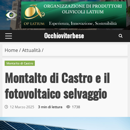
Skip
to
content
Occhioviterbese
Primary
Menu
Home
/
Attualità
/
Montalto di Castro
Montalto di Castro e il
fotovoltaico selvaggio
12 Marzo 2025
3 min di lettura
1738