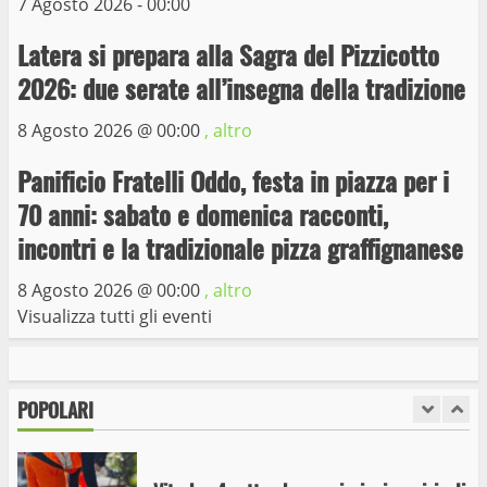
7 Agosto 2026 - 00:00
Latera si prepara alla Sagra del Pizzicotto
Trasporto pubblico locale, trasferimento
capolinea al terminal Riello dal 15 al 17
2026: due serate all’insegna della tradizione
giugno
8 Agosto 2026 @
00:00
, altro
6
15 Giugno 2023
Panificio Fratelli Oddo, festa in piazza per i
Giochi Sportivi Studenteschi di Atletica a
70 anni: sabato e domenica racconti,
Viterbo
incontri e la tradizionale pizza graffignanese
10 Maggio 2023
7
8 Agosto 2026 @
00:00
, altro
Visualizza tutti gli eventi
I Carabinieri arrestano due giovani per
detenzione ai fini di spaccio di sostanze
stupefacenti
POPOLARI
1
26 Agosto 2023