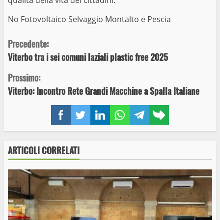
No Fotovoltaico Selvaggio Montalto e Pescia
Continue
Precedente:
Viterbo tra i sei comuni laziali plastic free 2025
Reading
Prossimo:
Viterbo: Incontro Rete Grandi Macchine a Spalla Italiane
Facebook
Twitter
LinkedIn
WhatsApp
Telegram
Copy
link
ARTICOLI CORRELATI