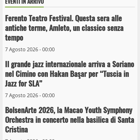
EVENTI IN ARRIVO
Ferento Teatro Festival. Questa sera alle
antiche terme, Amleto, un classico senza
tempo
Wiplanet Baseball supera il Napoli
7 Agosto 2026 - 00:00
9 Maggio 2023
3
Il grande jazz internazionale arriva a Soriano
nel Cimino con Hakan Başar per “Tuscia in
La Polizia di Stato arresta il ladro seriale
Jazz for SLA”
delle auto in sosta a Viterbo
10 Maggio 2023
7 Agosto 2026 - 00:00
4
BolsenArte 2026, la Macao Youth Symphony
Prorogata la mostra dei bozzetti di
Orchestra in concerto nella basilica di Santa
Michelangelo Buonarroti ospitata al
Cristina
Museo dei Portici
5
19 Gennaio 2023