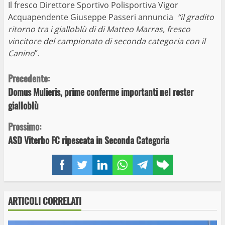
Il fresco Direttore Sportivo Polisportiva Vigor
Acquapendente Giuseppe Passeri annuncia
“il gradito
ritorno tra i gialloblù di di Matteo Marras, fresco
vincitore del campionato di seconda categoria con il
Canino
”.
Continue
Precedente:
Domus Mulieris, prime conferme importanti nel roster
Reading
gialloblù
Prossimo:
ASD Viterbo FC ripescata in Seconda Categoria
Facebook
Twitter
LinkedIn
WhatsApp
Telegram
Copy
link
ARTICOLI CORRELATI