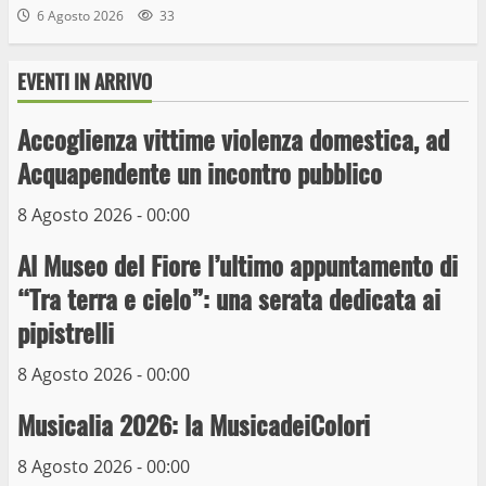
6 Agosto 2026
33
EVENTI IN ARRIVO
Wiplanet Baseball supera il Napoli
9 Maggio 2023
Accoglienza vittime violenza domestica, ad
3
Acquapendente un incontro pubblico
La Polizia di Stato arresta il ladro seriale
8 Agosto 2026 - 00:00
delle auto in sosta a Viterbo
Al Museo del Fiore l’ultimo appuntamento di
10 Maggio 2023
4
“Tra terra e cielo”: una serata dedicata ai
pipistrelli
Prorogata la mostra dei bozzetti di
Michelangelo Buonarroti ospitata al
8 Agosto 2026 - 00:00
Museo dei Portici
5
Musicalia 2026: la MusicadeiColori
19 Gennaio 2023
8 Agosto 2026 - 00:00
Trasporto pubblico locale, trasferimento