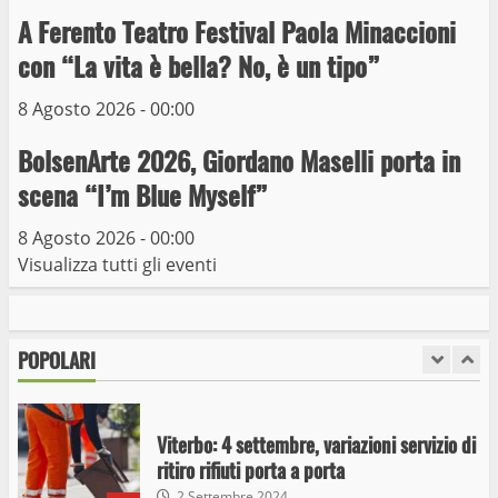
capolinea al terminal Riello dal 15 al 17
A Ferento Teatro Festival Paola Minaccioni
giugno
con “La vita è bella? No, è un tipo”
6
15 Giugno 2023
8 Agosto 2026 - 00:00
Giochi Sportivi Studenteschi di Atletica a
BolsenArte 2026, Giordano Maselli porta in
Viterbo
scena “I’m Blue Myself”
10 Maggio 2023
7
8 Agosto 2026 - 00:00
Visualizza tutti gli eventi
I Carabinieri arrestano due giovani per
detenzione ai fini di spaccio di sostanze
stupefacenti
POPOLARI
1
26 Agosto 2023
Viterbo: 4 settembre, variazioni servizio di
ritiro rifiuti porta a porta
2 Settembre 2024