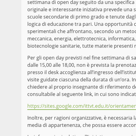
settimana di open day seguito da una specifica
originale e interessante iniziativa prevede una ser
scuole secondarie di primo grado e tenute dagli 
logica di educazione tra pari. Una opportunità che
sperimentali che affrontano, secondo un metodo s
meccanica, energia, elettrotecnica, informatica
biotecnologie sanitarie, tutte materie presenti ne
Per gli open day previsti nel fine settimana di 
dalle 15,00 alle 18,00, non è prevista la prenot
presso il desk accoglienza all’ingresso dell’istit
visite guidate ciascuna della durata di un’ora. I
chiedere al proprio insegnante di riferimento 
consultabile al seguente link, in cui sono indica
https://sites.google.com/ittvt.edu.it/orientam
Inoltre, per ragioni organizzative, è necessaria 
media di appartenenza, che possa essere acco