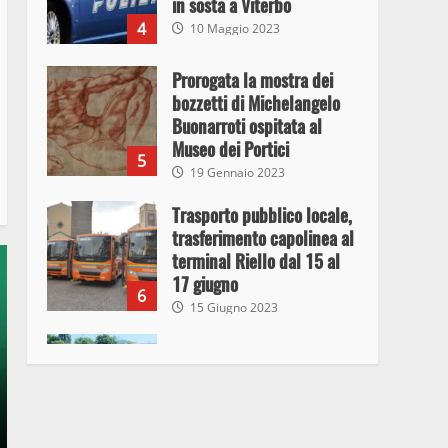
in sosta a Viterbo
4
10 Maggio 2023
Prorogata la mostra dei
bozzetti di Michelangelo
Buonarroti ospitata al
Museo dei Portici
5
19 Gennaio 2023
Trasporto pubblico locale,
trasferimento capolinea al
terminal Riello dal 15 al
17 giugno
6
15 Giugno 2023
Giochi Sportivi
Studenteschi di Atletica a
Viterbo
7
10 Maggio 2023