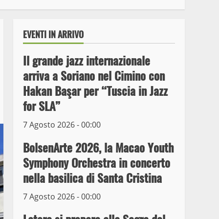
EVENTI IN ARRIVO
Il grande jazz internazionale
arriva a Soriano nel Cimino con
Hakan Başar per “Tuscia in Jazz
for SLA”
7 Agosto 2026 - 00:00
Wiplanet Baseball supera
il Napoli
BolsenArte 2026, la Macao Youth
9 Maggio 2023
3
Symphony Orchestra in concerto
nella basilica di Santa Cristina
La Polizia di Stato arresta
il ladro seriale delle auto
7 Agosto 2026 - 00:00
in sosta a Viterbo
4
10 Maggio 2023