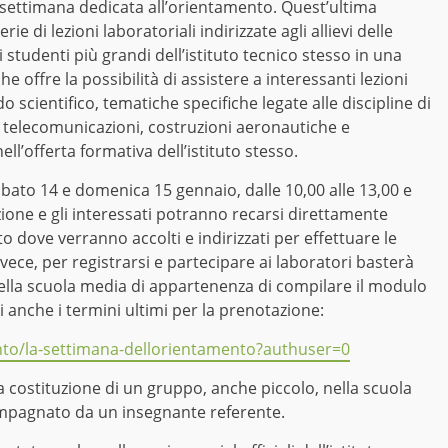
 settimana dedicata all’orientamento. Quest’ultima
ie di lezioni laboratoriali indirizzate agli allievi delle
studenti più grandi dell’istituto tecnico stesso in una
 offre la possibilità di assistere a interessanti lezioni
cientifico, tematiche specifiche legate alle discipline di
, telecomunicazioni, costruzioni aeronautiche e
ll’offerta formativa dell’istituto stesso.
sabato 14 e domenica 15 gennaio, dalle 10,00 alle 13,00 e
azione e gli interessati potranno recarsi direttamente
uto dove verranno accolti e indirizzati per effettuare le
nvece, per registrarsi e partecipare ai laboratori basterà
della scuola media di appartenenza di compilare il modulo
ti anche i termini ultimi per la prenotazione:
ento/la-settimana-dellorientamento?authuser=0
la costituzione di un gruppo, anche piccolo, nella scuola
mpagnato da un insegnante referente.