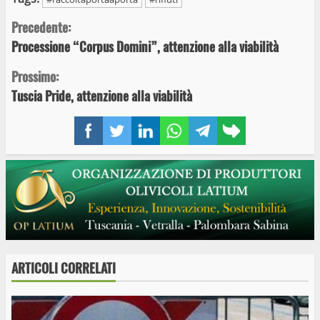
Continue
Precedente:
Processione “Corpus Domini”, attenzione alla viabilità
Reading
Prossimo:
Tuscia Pride, attenzione alla viabilità
Facebook
Twitter
LinkedIn
WhatsApp
Telegram
Copy
link
ARTICOLI CORRELATI