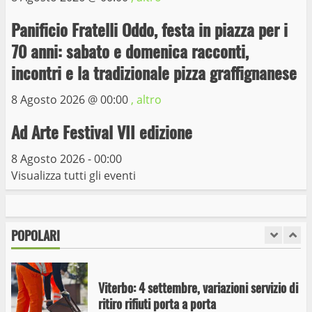
Trasporto pubblico locale, trasferimento
capolinea al terminal Riello dal 15 al 17
Panificio Fratelli Oddo, festa in piazza per i
giugno
70 anni: sabato e domenica racconti,
6
15 Giugno 2023
incontri e la tradizionale pizza graffignanese
8 Agosto 2026 @
00:00
, altro
Giochi Sportivi Studenteschi di Atletica a
Viterbo
Ad Arte Festival VII edizione
10 Maggio 2023
7
8 Agosto 2026 - 00:00
Visualizza tutti gli eventi
I Carabinieri arrestano due giovani per
detenzione ai fini di spaccio di sostanze
stupefacenti
POPOLARI
1
26 Agosto 2023
Viterbo: 4 settembre, variazioni servizio di
ritiro rifiuti porta a porta