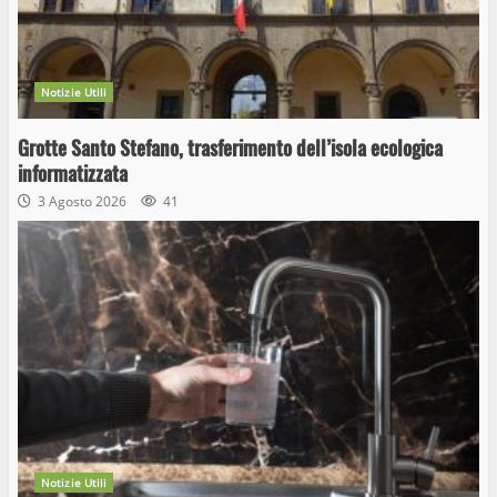
Notizie Utili
Grotte Santo Stefano, trasferimento dell’isola ecologica
informatizzata
3 Agosto 2026
41
Notizie Utili