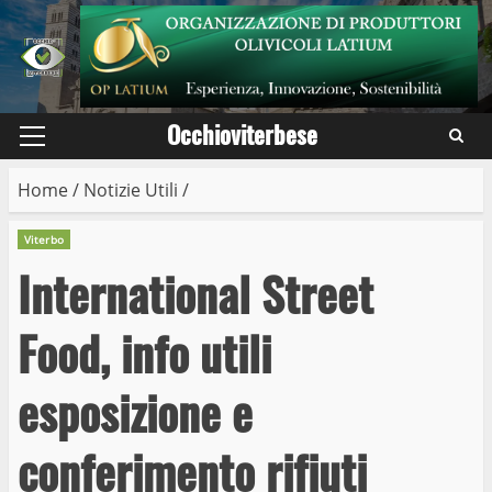
Skip
to
content
Occhioviterbese
Primary
Menu
Home
/
Notizie Utili
/
Viterbo
International Street
Food, info utili
esposizione e
conferimento rifiuti