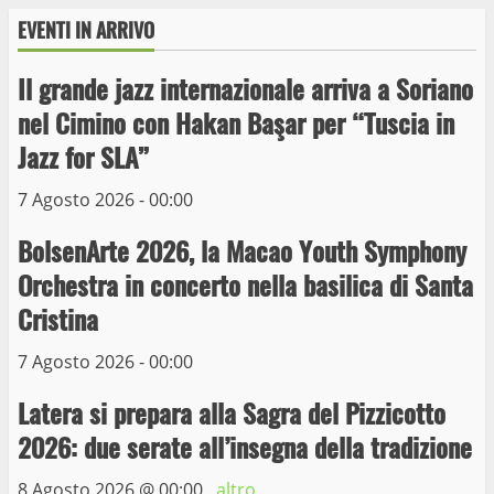
EVENTI IN ARRIVO
Il grande jazz internazionale arriva a Soriano
Wiplanet Baseball supera il Napoli
nel Cimino con Hakan Başar per “Tuscia in
9 Maggio 2023
Jazz for SLA”
3
7 Agosto 2026 - 00:00
La Polizia di Stato arresta il ladro seriale
BolsenArte 2026, la Macao Youth Symphony
delle auto in sosta a Viterbo
Orchestra in concerto nella basilica di Santa
10 Maggio 2023
4
Cristina
7 Agosto 2026 - 00:00
Prorogata la mostra dei bozzetti di
Michelangelo Buonarroti ospitata al
Latera si prepara alla Sagra del Pizzicotto
Museo dei Portici
5
2026: due serate all’insegna della tradizione
19 Gennaio 2023
8 Agosto 2026 @
00:00
, altro