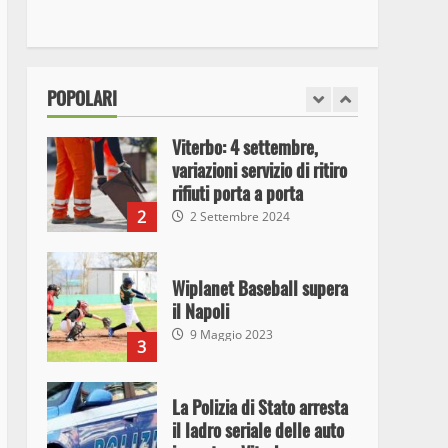
I Carabinieri arrestano due
giovani per detenzione ai
fini di spaccio di sostanze
stupefacenti
1
POPOLARI
26 Agosto 2023
Viterbo: 4 settembre,
variazioni servizio di ritiro
rifiuti porta a porta
2
2 Settembre 2024
Wiplanet Baseball supera
il Napoli
9 Maggio 2023
3
La Polizia di Stato arresta
il ladro seriale delle auto