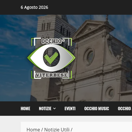
Skip
6 Agosto 2026
to
content
HOME
NOTIZIE
EVENTI
OCCHIO MUSIC
OCCHIO 
Home
/
Notizie Utili
/