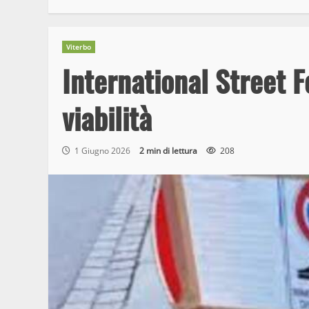
Viterbo
International Street F
viabilità
1 Giugno 2026
2 min di lettura
208