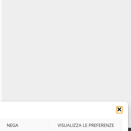
il ladro seriale delle auto
in sosta a Viterbo
4
10 Maggio 2023
Prorogata la mostra dei
bozzetti di Michelangelo
Buonarroti ospitata al
Museo dei Portici
5
19 Gennaio 2023
NEGA
VISUALIZZA LE PREFERENZE