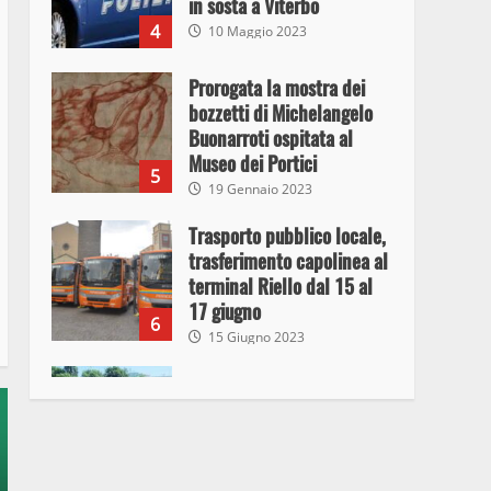
in sosta a Viterbo
4
10 Maggio 2023
Prorogata la mostra dei
bozzetti di Michelangelo
Buonarroti ospitata al
Museo dei Portici
5
19 Gennaio 2023
Trasporto pubblico locale,
trasferimento capolinea al
terminal Riello dal 15 al
17 giugno
6
15 Giugno 2023
Giochi Sportivi
Studenteschi di Atletica a
Viterbo
7
10 Maggio 2023