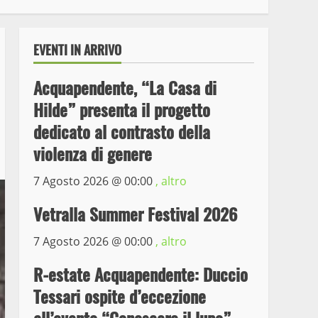
EVENTI IN ARRIVO
Acquapendente, “La Casa di
Hilde” presenta il progetto
dedicato al contrasto della
violenza di genere
7 Agosto 2026 @
00:00
, altro
Wiplanet Baseball supera
il Napoli
Vetralla Summer Festival 2026
9 Maggio 2023
3
7 Agosto 2026 @
00:00
, altro
La Polizia di Stato arresta
R-estate Acquapendente: Duccio
il ladro seriale delle auto
Tessari ospite d’eccezione
in sosta a Viterbo
4
10 Maggio 2023