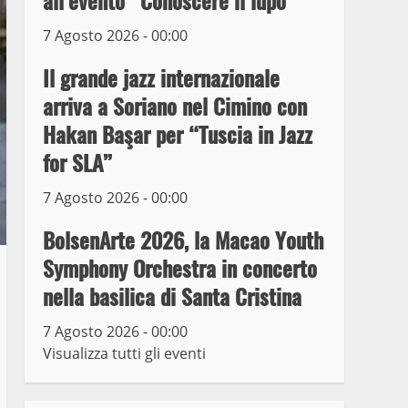
all’evento “Conoscere il lupo”
7 Agosto 2026 - 00:00
Prorogata la mostra dei
bozzetti di Michelangelo
Il grande jazz internazionale
Buonarroti ospitata al
arriva a Soriano nel Cimino con
Museo dei Portici
5
Hakan Başar per “Tuscia in Jazz
19 Gennaio 2023
for SLA”
Trasporto pubblico locale,
trasferimento capolinea al
7 Agosto 2026 - 00:00
terminal Riello dal 15 al
17 giugno
BolsenArte 2026, la Macao Youth
6
15 Giugno 2023
Symphony Orchestra in concerto
nella basilica di Santa Cristina
Giochi Sportivi
Studenteschi di Atletica a
7 Agosto 2026 - 00:00
Viterbo
Visualizza tutti gli eventi
7
10 Maggio 2023