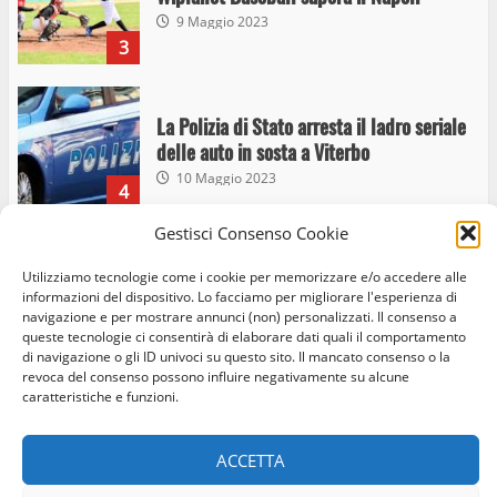
delle auto in sosta a Viterbo
10 Maggio 2023
4
Prorogata la mostra dei bozzetti di
Michelangelo Buonarroti ospitata al
Museo dei Portici
5
19 Gennaio 2023
Gestisci Consenso Cookie
Trasporto pubblico locale, trasferimento
Utilizziamo tecnologie come i cookie per memorizzare e/o accedere alle
capolinea al terminal Riello dal 15 al 17
informazioni del dispositivo. Lo facciamo per migliorare l'esperienza di
giugno
navigazione e per mostrare annunci (non) personalizzati. Il consenso a
6
15 Giugno 2023
queste tecnologie ci consentirà di elaborare dati quali il comportamento
di navigazione o gli ID univoci su questo sito. Il mancato consenso o la
revoca del consenso possono influire negativamente su alcune
caratteristiche e funzioni.
Giochi Sportivi Studenteschi di Atletica a
Viterbo
ACCETTA
10 Maggio 2023
7