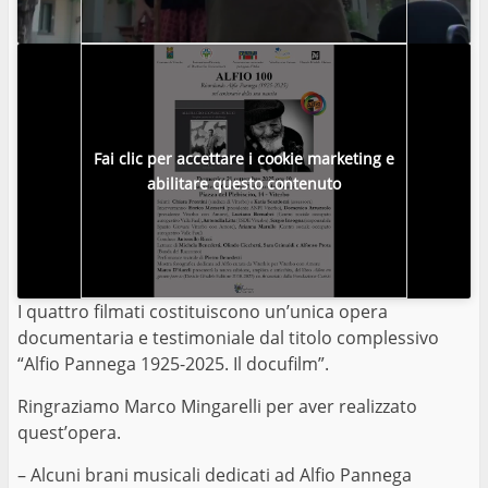
Fai clic per accettare i cookie marketing e
abilitare questo contenuto
I quattro filmati costituiscono un’unica opera
documentaria e testimoniale dal titolo complessivo
“Alfio Pannega 1925-2025. Il docufilm”.
Ringraziamo Marco Mingarelli per aver realizzato
quest’opera.
– Alcuni brani musicali dedicati ad Alfio Pannega