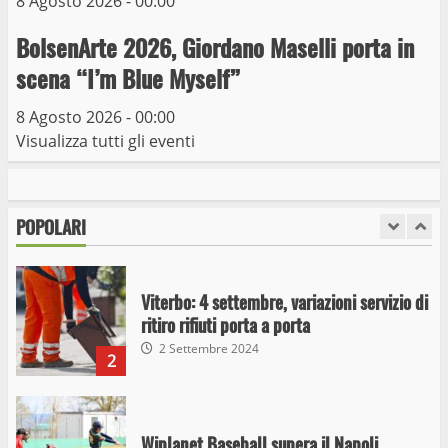
8 Agosto 2026 - 00:00
I Carabinieri arrestano due giovani per
BolsenArte 2026, Giordano Maselli porta in
detenzione ai fini di spaccio di sostanze
scena “I’m Blue Myself”
stupefacenti
1
26 Agosto 2023
8 Agosto 2026 - 00:00
Visualizza tutti gli eventi
Viterbo: 4 settembre, variazioni servizio di
ritiro rifiuti porta a porta
2 Settembre 2024
POPOLARI
2
Wiplanet Baseball supera il Napoli
9 Maggio 2023
3
La Polizia di Stato arresta il ladro seriale