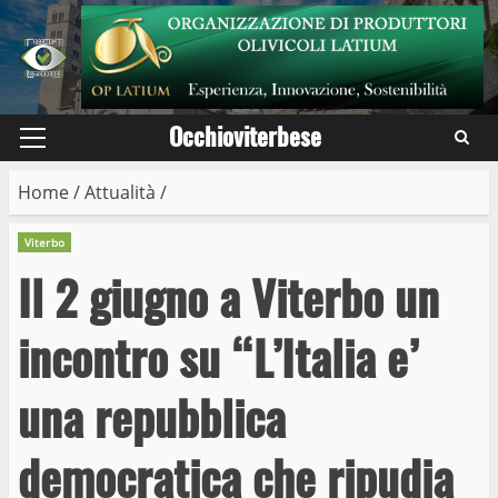
Skip
to
content
Occhioviterbese
Primary
Menu
Home
/
Attualità
/
Viterbo
Il 2 giugno a Viterbo un
incontro su “L’Italia e’
una repubblica
democratica che ripudia