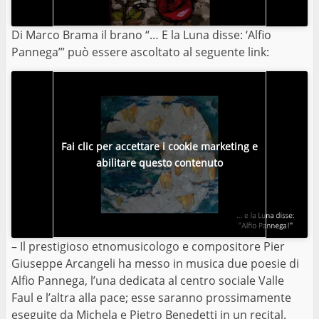
Di Marco Brama il brano “… E la Luna disse: ‘Alfio
Pannega’” può essere ascoltato al seguente link:
Fai clic per accettare i cookie marketing e
abilitare questo contenuto
– Il prestigioso etnomusicologo e compositore Pier
Giuseppe Arcangeli ha messo in musica due poesie di
Alfio Pannega, l’una dedicata al centro sociale Valle
Faul e l’altra alla pace; esse saranno prossimamente
eseguite da Michela e Pietro Benedetti in un recital.