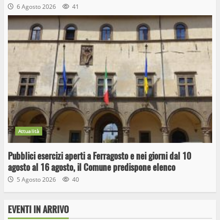
6 Agosto 2026
41
Attualità
Wiplanet Baseball supera il Napoli
Pubblici esercizi aperti a Ferragosto e nei giorni dal 10
9 Maggio 2023
agosto al 16 agosto, il Comune predispone elenco
3
5 Agosto 2026
40
La Polizia di Stato arresta il ladro seriale
EVENTI IN ARRIVO
delle auto in sosta a Viterbo