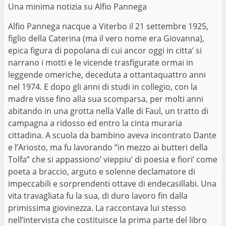
Una minima notizia su Alfio Pannega
Alfio Pannega nacque a Viterbo il 21 settembre 1925,
figlio della Caterina (ma il vero nome era Giovanna),
epica figura di popolana di cui ancor oggi in citta’ si
narrano i motti e le vicende trasfigurate ormai in
leggende omeriche, deceduta a ottantaquattro anni
nel 1974. E dopo gli anni di studi in collegio, con la
madre visse fino alla sua scomparsa, per molti anni
abitando in una grotta nella Valle di Faul, un tratto di
campagna a ridosso ed entro la cinta muraria
cittadina. A scuola da bambino aveva incontrato Dante
e l’Ariosto, ma fu lavorando “in mezzo ai butteri della
Tolfa” che si appassiono’ vieppiu’ di poesia e fiori’ come
poeta a braccio, arguto e solenne declamatore di
impeccabili e sorprendenti ottave di endecasillabi. Una
vita travagliata fu la sua, di duro lavoro fin dalla
primissima giovinezza. La raccontava lui stesso
nell’intervista che costituisce la prima parte del libro