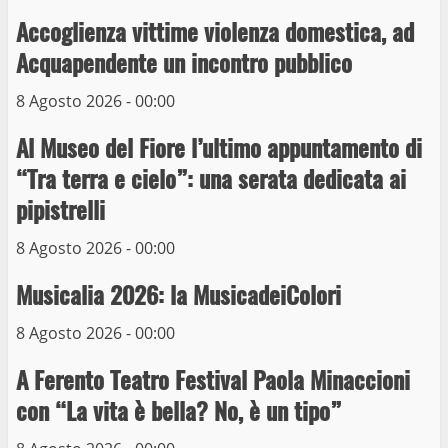
10 Maggio 2023
Accoglienza vittime violenza domestica, ad
4
Acquapendente un incontro pubblico
Prorogata la mostra dei bozzetti di
8 Agosto 2026 - 00:00
Michelangelo Buonarroti ospitata al
Museo dei Portici
Al Museo del Fiore l’ultimo appuntamento di
5
19 Gennaio 2023
“Tra terra e cielo”: una serata dedicata ai
pipistrelli
Trasporto pubblico locale, trasferimento
capolinea al terminal Riello dal 15 al 17
8 Agosto 2026 - 00:00
giugno
6
Musicalia 2026: la MusicadeiColori
15 Giugno 2023
8 Agosto 2026 - 00:00
Giochi Sportivi Studenteschi di Atletica a
A Ferento Teatro Festival Paola Minaccioni
Viterbo
con “La vita è bella? No, è un tipo”
10 Maggio 2023
7