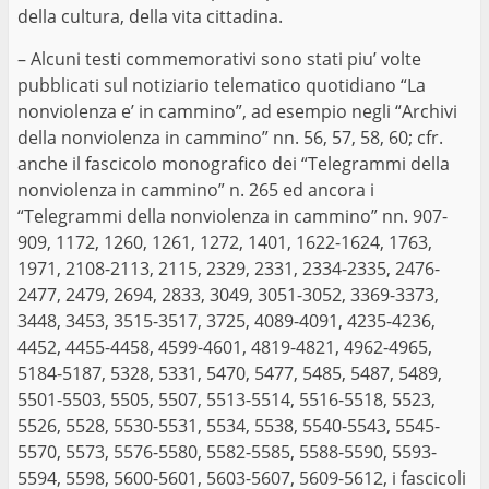
della cultura, della vita cittadina.
– Alcuni testi commemorativi sono stati piu’ volte
pubblicati sul notiziario telematico quotidiano “La
nonviolenza e’ in cammino”, ad esempio negli “Archivi
della nonviolenza in cammino” nn. 56, 57, 58, 60; cfr.
anche il fascicolo monografico dei “Telegrammi della
nonviolenza in cammino” n. 265 ed ancora i
“Telegrammi della nonviolenza in cammino” nn. 907-
909, 1172, 1260, 1261, 1272, 1401, 1622-1624, 1763,
1971, 2108-2113, 2115, 2329, 2331, 2334-2335, 2476-
2477, 2479, 2694, 2833, 3049, 3051-3052, 3369-3373,
3448, 3453, 3515-3517, 3725, 4089-4091, 4235-4236,
4452, 4455-4458, 4599-4601, 4819-4821, 4962-4965,
5184-5187, 5328, 5331, 5470, 5477, 5485, 5487, 5489,
5501-5503, 5505, 5507, 5513-5514, 5516-5518, 5523,
5526, 5528, 5530-5531, 5534, 5538, 5540-5543, 5545-
5570, 5573, 5576-5580, 5582-5585, 5588-5590, 5593-
5594, 5598, 5600-5601, 5603-5607, 5609-5612, i fascicoli