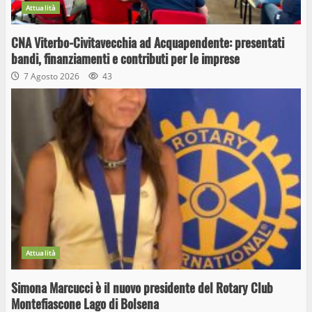
Attualità
CNA Viterbo-Civitavecchia ad Acquapendente: presentati
bandi, finanziamenti e contributi per le imprese
7 Agosto 2026
43
Attualità
Simona Marcucci è il nuovo presidente del Rotary Club
Montefiascone Lago di Bolsena