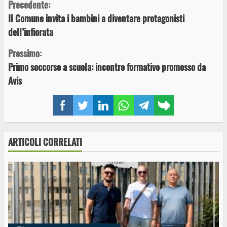
Continue
Precedente:
Il Comune invita i bambini a diventare protagonisti
Reading
dell’infiorata
Prossimo:
Primo soccorso a scuola: incontro formativo promosso da
Avis
Facebook
Twitter
LinkedIn
WhatsApp
Telegram
Copy
link
ARTICOLI CORRELATI