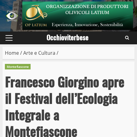
Skip
to
content
Occhioviterbese
Primary
Menu
Home
/
Arte e Cultura
/
Montefiascone
Francesco Giorgino apre
il Festival dell’Ecologia
Integrale a
Montefiascone