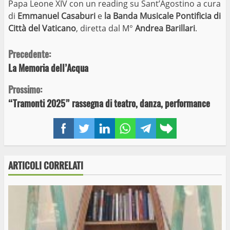
Papa Leone XIV con un reading su Sant’Agostino a cura
di
Emmanuel Casaburi
e
la
Banda Musicale Pontificia di
Città del Vaticano
, diretta dal M°
Andrea Barillari
.
Continue
Precedente:
La Memoria dell’Acqua
Reading
Prossimo:
“Tramonti 2025” rassegna di teatro, danza, performance
Facebook
Twitter
LinkedIn
WhatsApp
Telegram
Copy
link
ARTICOLI CORRELATI