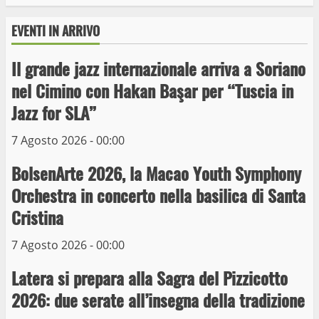
EVENTI IN ARRIVO
Il grande jazz internazionale arriva a Soriano
Wiplanet Baseball supera il Napoli
nel Cimino con Hakan Başar per “Tuscia in
9 Maggio 2023
Jazz for SLA”
3
7 Agosto 2026 - 00:00
La Polizia di Stato arresta il ladro seriale
BolsenArte 2026, la Macao Youth Symphony
delle auto in sosta a Viterbo
Orchestra in concerto nella basilica di Santa
10 Maggio 2023
4
Cristina
7 Agosto 2026 - 00:00
Prorogata la mostra dei bozzetti di
Michelangelo Buonarroti ospitata al
Latera si prepara alla Sagra del Pizzicotto
Museo dei Portici
5
2026: due serate all’insegna della tradizione
19 Gennaio 2023