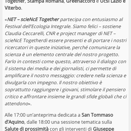
Together
,
Stampa Romana
,
Greenaccord
e
Ucsi Lazio e
Viterbo
.
«
NET – scieNcE Together
partecipa con entusiasmo al
Festival dell’Ecologia Integrale. Siamo felici – sostiene
Claudia Ceccarelli, CNR e project manager di NET –
scieNcE Togetherdi essere presenti e di portare i nostri
ricercatori in queste iniziative, perché comunicare la
scienza è un elemento centrale del nostro progetto.
Farlo in contesti come questo, attraverso il dialogo con
il sistema dei media e dei giornalisti, ci permette di
amplificare il nostro messaggio: credere nella scienza e
divulgarla con impegno. Il nostro obiettivo è
soprattutto raggiungere i giovani, stimolare il pensiero
critico e affrontare insieme le grandi sfide globali che ci
attendono
».
Alle 17:00 un’anteprima dedicata a
San Tommaso
d’Aquino
, dalle 18:00 una sessione tematica sulla
Salute di prossimità
con gli interventi di
Giuseppe