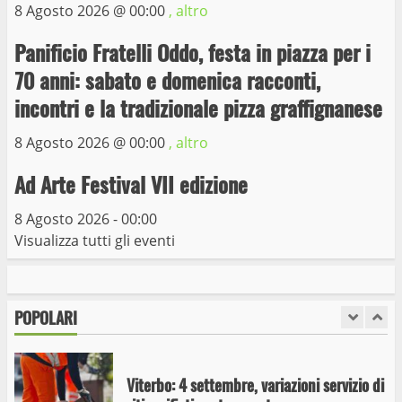
8 Agosto 2026 @
00:00
, altro
Trasporto pubblico locale, trasferimento
capolinea al terminal Riello dal 15 al 17
Panificio Fratelli Oddo, festa in piazza per i
giugno
70 anni: sabato e domenica racconti,
6
15 Giugno 2023
incontri e la tradizionale pizza graffignanese
8 Agosto 2026 @
00:00
, altro
Giochi Sportivi Studenteschi di Atletica a
Viterbo
Ad Arte Festival VII edizione
10 Maggio 2023
7
8 Agosto 2026 - 00:00
Visualizza tutti gli eventi
I Carabinieri arrestano due giovani per
detenzione ai fini di spaccio di sostanze
stupefacenti
POPOLARI
1
26 Agosto 2023
Viterbo: 4 settembre, variazioni servizio di