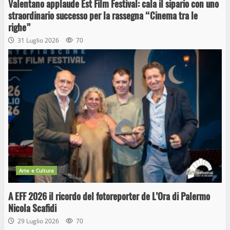
Valentano applaude Est Film Festival: cala il sipario con uno
straordinario successo per la rassegna “Cinema tra le
righe”
31 Luglio 2026
70
Arte e Cultura
A EFF 2026 il ricordo del fotoreporter de L’Ora di Palermo
Nicola Scafidi
29 Luglio 2026
70