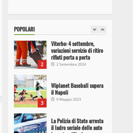
I Carabinieri arrestano due
giovani per detenzione ai
fini di spaccio di sostanze
stupefacenti
1
POPOLARI
26 Agosto 2023
Viterbo: 4 settembre,
variazioni servizio di ritiro
rifiuti porta a porta
2
2 Settembre 2024
Wiplanet Baseball supera
il Napoli
9 Maggio 2023
3
La Polizia di Stato arresta
il ladro seriale delle auto