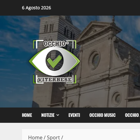
Skip
6 Agosto 2026
to
content
HOME
NOTIZIE
EVENTI
OCCHIO MUSIC
OCCHIO 
Home
/
Sport
/