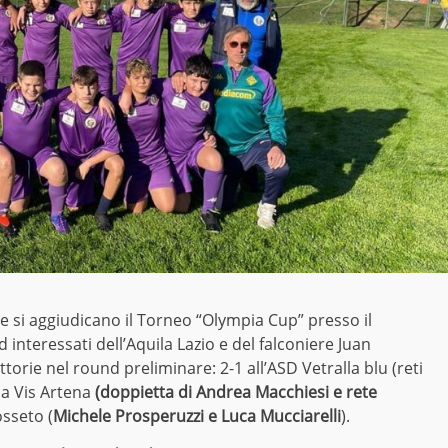
e si aggiudicano il Torneo “Olympia Cup” presso il
 interessati dell’Aquila Lazio e del falconiere Juan
vittorie nel round preliminare: 2-1 all’ASD Vetralla blu (reti
lla Vis Artena
(doppietta di Andrea Macchiesi e rete
sseto (
Michele Prosperuzzi e Luca Mucciarelli
).