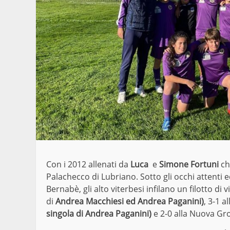
Con i 2012 allenati da
Luca
e
Simone Fortuni
ch
Palachecco di Lubriano. Sotto gli occhi attenti ed
Bernabè, gli alto viterbesi infilano un filotto di 
di
Andrea Macchiesi ed Andrea Paganini)
, 3-1 a
singola di Andrea Paganini)
e 2-0 alla Nuova Gro