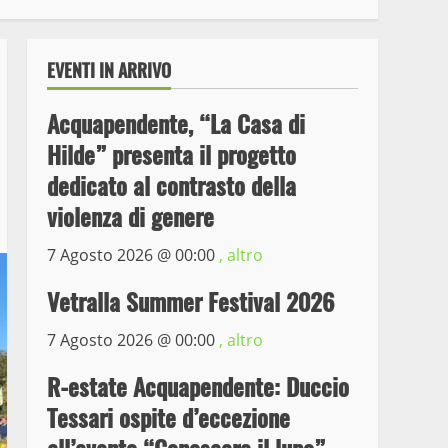
EVENTI IN ARRIVO
Acquapendente, “La Casa di
Hilde” presenta il progetto
dedicato al contrasto della
violenza di genere
7 Agosto 2026 @
00:00
, altro
Wiplanet Baseball supera
il Napoli
Vetralla Summer Festival 2026
9 Maggio 2023
3
7 Agosto 2026 @
00:00
, altro
La Polizia di Stato arresta
R-estate Acquapendente: Duccio
il ladro seriale delle auto
Tessari ospite d’eccezione
in sosta a Viterbo
4
10 Maggio 2023