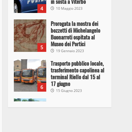
in sosta a Viterbo
4
10 Maggio 2023
Prorogata la mostra dei
bozzetti di Michelangelo
Buonarroti ospitata al
Museo dei Portici
5
19 Gennaio 2023
Trasporto pubblico locale,
trasferimento capolinea al
terminal Riello dal 15 al
17 giugno
6
15 Giugno 2023
Giochi Sportivi
Studenteschi di Atletica a
Viterbo
7
10 Maggio 2023