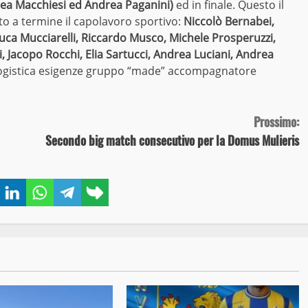
ea Macchiesi ed Andrea Paganini)
ed in finale. Questo il
o a termine il capolavoro sportivo:
Niccolò Bernabei,
Luca Mucciarelli, Riccardo Musco, Michele Prosperuzzi,
 Jacopo Rocchi, Elia Sartucci, Andrea Luciani, Andrea
 logistica esigenze gruppo “made” accompagnatore
Prossimo:
Secondo big match consecutivo per la Domus Mulieris
book
Twitter
LinkedIn
WhatsApp
Telegram
Copy
link