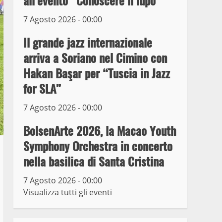
all’evento “Conoscere il lupo”
7 Agosto 2026 - 00:00
Prorogata la mostra dei
bozzetti di Michelangelo
Il grande jazz internazionale
Buonarroti ospitata al
arriva a Soriano nel Cimino con
Museo dei Portici
5
Hakan Başar per “Tuscia in Jazz
19 Gennaio 2023
for SLA”
Trasporto pubblico locale,
trasferimento capolinea al
7 Agosto 2026 - 00:00
terminal Riello dal 15 al
17 giugno
BolsenArte 2026, la Macao Youth
6
15 Giugno 2023
Symphony Orchestra in concerto
nella basilica di Santa Cristina
Giochi Sportivi
Studenteschi di Atletica a
7 Agosto 2026 - 00:00
Viterbo
Visualizza tutti gli eventi
7
10 Maggio 2023