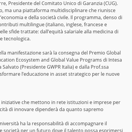
rre, Presidente del Comitato Unico di Garanzia (CUG).
 ma una piattaforma multidisciplinare che riunisce
ll’economia e della società civile. Il programma, denso di
ntributi multilingue (italiano, inglese, francese e
le sfide trattate: dall’equità salariale alla medicina di
ne tecnologica.
la manifestazione sarà la consegna del Premio Global
ucation Ecosystem and Global Value Programs di Intesa
 Salvato (Presidente GWPR Italia) e dalla Prof.ssa
asformare l’educazione in asset strategico per le nuove
niziative che mettono in rete istituzioni e imprese per
apacità di innovare dipenderà da quanto sapremo
Università ha la responsabilità di accompagnare il
società per un futuro dove il talento possa esprimersi