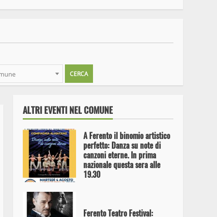
Ferdinando Bastianini in
concerto
omune
Alex Britti aprirà il Viterbo
Big Festival il prossimo 2
settembre a Pratogiardino
ALTRI EVENTI NEL COMUNE
A Ferento il binomio artistico
perfetto: Danza su note di
canzoni eterne. In prima
nazionale questa sera alle
19.30
Ferento Teatro Festival: