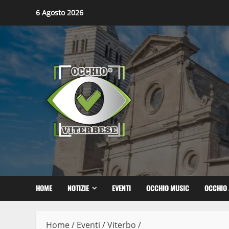
Skip
6 Agosto 2026
to
content
HOME
NOTIZIE
EVENTI
OCCHIO MUSIC
OCCHIO 
Home
/
Eventi
/
Viterbo
/