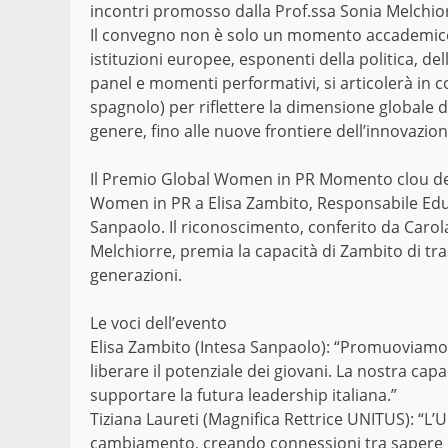
incontri promosso dalla Prof.ssa Sonia Melchio
Il convegno non è solo un momento accademico,
istituzioni europee, esponenti della politica, de
panel e momenti performativi, si articolerà in co
spagnolo) per riflettere la dimensione globale del
genere, fino alle nuove frontiere dell’innovazio
Il Premio Global Women in PR Momento clou del
Women in PR a Elisa Zambito, Responsabile Ed
Sanpaolo. Il riconoscimento, conferito da Carola
Melchiorre, premia la capacità di Zambito di tr
generazioni.
Le voci dell’evento
Elisa Zambito (Intesa Sanpaolo): “Promuoviamo i
liberare il potenziale dei giovani. La nostra c
supportare la futura leadership italiana.”
Tiziana Laureti (Magnifica Rettrice UNITUS): “L’
cambiamento, creando connessioni tra sapere e 