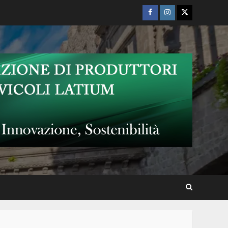
Tuscia
Facebook
Instagram
Twitter
Il Teatro San Leonardo di
Viterbo presenta il Workshop
“Tra Corpo e Anima”
Tutti i sogni di Massimo
Ranieri al Ferento Teatro
Festival
A Ferento Teatro Festival
2026 in prima nazionale
Medea