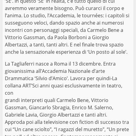
‘SE’. In questo ‘SE’ in realtà, c’è tutto quello di cui
avremmo veramente bisogno. Può curarci il corpo e
l’anima. Lo studio, l’Accademia, le tournées: i capitoli si
susseguono veloci, dando spazio anche ai numerosi
incontri con personaggi speciali, da Carmelo Bene a
Vittorio Gassman, da Paola Borboni a Giorgio
Albertazzi, a tanti, tanti altri. E nel ﬁnale trova spazio
anche la sensazionale esperienza di ‘Un posto al sole’.
La Tagliaferri nasce a Roma il 13 dicembre. Entra
giovanissima all’Accademia Nazionale d’arte
Drammatica ‘Silvio d’Amico’. Lavora per quindi-La
collana ART’Sci anni quasi esclusivamente in teatro,
con
grandi interpreti quali Carmelo Bene, Vittorio
Gassman, Giancarlo Sbragia, Enrico M. Salerno,
Gabriele Lavia, Giorgio Albertazzi e tanti altri.
Approda poi alla televisione con ﬁction di successo tra
cui “Un cane sciolto”, “I ragazzi del muretto”, “Un prete