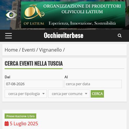
Skip
to
content
Occhioviterbese
Primary
Menu
Home
/
Eventi
/
Vignanello
/
CERCA EVENTI NELLA TUSCIA
Dal
Al
cerca per tipologia
cerca per comune
Presentazione Libro
5 Luglio 2025