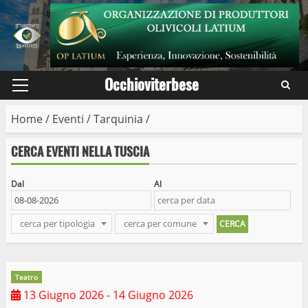
Skip
to
content
Occhioviterbese
Primary
Menu
Home
/
Eventi
/
Tarquinia
/
CERCA EVENTI NELLA TUSCIA
Dal
Al
cerca per tipologia
cerca per comune
Teatro
13 Giugno 2026
- 14 Giugno 2026