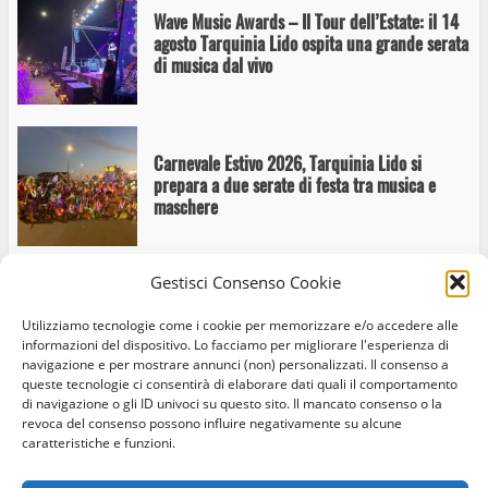
Wave Music Awards – Il Tour dell’Estate: il 14
agosto Tarquinia Lido ospita una grande serata
di musica dal vivo
Carnevale Estivo 2026, Tarquinia Lido si
prepara a due serate di festa tra musica e
maschere
Gestisci Consenso Cookie
Musica dal vivo al Lido, il 3 luglio il concerto
Utilizziamo tecnologie come i cookie per memorizzare e/o accedere alle
gratuito di Vincenzo Bencini
informazioni del dispositivo. Lo facciamo per migliorare l'esperienza di
navigazione e per mostrare annunci (non) personalizzati. Il consenso a
queste tecnologie ci consentirà di elaborare dati quali il comportamento
di navigazione o gli ID univoci su questo sito. Il mancato consenso o la
revoca del consenso possono influire negativamente su alcune
caratteristiche e funzioni.
Tra Terra e Mare 2026, a Tarquinia il ciclo di
Home
Privacy Policy
Cookie Policy
Contatti
conferenze dedicato all’archeologia subacquea