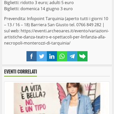
Biglietti: ridotto 3 euro; adulti 5 euro
Biglietti: domenica 14 giugno 3 euro
Prevendita: Infopoint Tarquinia (aperto tutti i giorni 10
– 13 / 16 – 18) Barriera San Giusto tel. 0766 849 282 |
sul web:
https://eventi.archeoares.it/evento/variazioni-
artistiche-danza-teatro-e-spettacoli-per-linfanzia-alla-
necropoli-monterozzi-di-tarquinia/
Facebook
Twitter
LinkedIn
WhatsApp
Telegram
Copy
link
EVENTI CORRELATI
Paesaggi dell’Arte 2026 riprende il suo
cammino