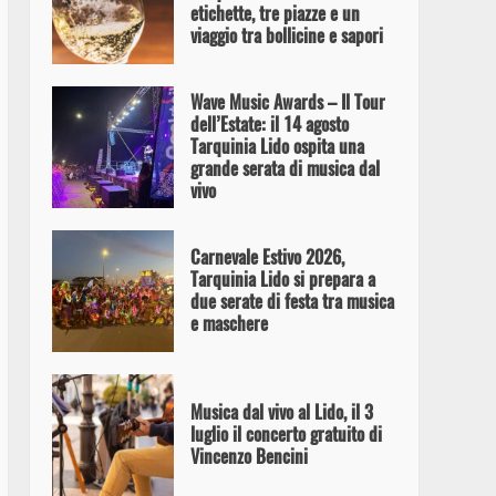
etichette, tre piazze e un
viaggio tra bollicine e sapori
Wave Music Awards – Il Tour
dell’Estate: il 14 agosto
Tarquinia Lido ospita una
grande serata di musica dal
vivo
Carnevale Estivo 2026,
Tarquinia Lido si prepara a
due serate di festa tra musica
e maschere
Musica dal vivo al Lido, il 3
luglio il concerto gratuito di
Vincenzo Bencini