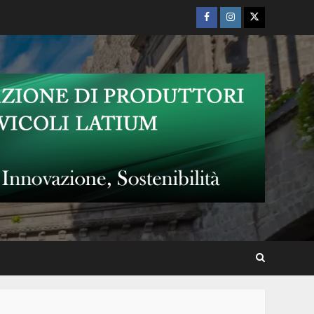
Facebook
Instagram
Twitter
Tarquinia si accende con “La
Notte delle Meraviglie –
Karakasciò”
“Driadi”, a Tarquinia la
mostra personale di Guido
Sileoni a Palazzo Bruschi
Spiagge della Salute fa tappa
a Tarquinia