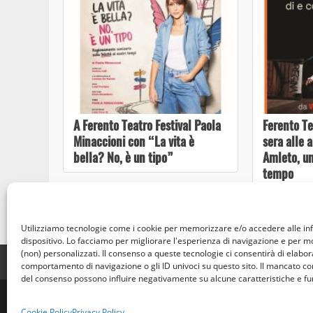
A Ferento Teatro Festival Paola
Ferento Te
Minaccioni con “La vita è
sera alle 
bella? No, è un tipo”
Amleto, un
tempo
Utilizziamo tecnologie come i cookie per memorizzare e/o accedere alle in
dispositivo. Lo facciamo per migliorare l'esperienza di navigazione e per 
(non) personalizzati. Il consenso a queste tecnologie ci consentirà di elabora
Home
Privacy Policy
Cookie Policy
Contatti
comportamento di navigazione o gli ID univoci su questo sito. Il mancato c
del consenso possono influire negativamente su alcune caratteristiche e fu
© Occhio Viterb
Cookie Policy
Privacy Policy