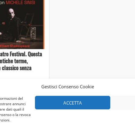
atro Festival. Questa
antiche terme,
 classico senza
Gestisci Consenso Cookie
formazioni del
ACCETTA
mostrare annunci
re dati quali il
onsenso o la revoca
nzioni.
ese - Codice 90148040562 - N° iscrizione ROC:39156 - Tutti i d
Realizzato da:
Coopyleft