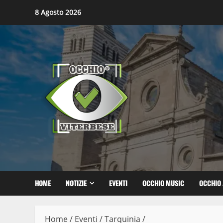
Skip
8 Agosto 2026
to
content
HOME
NOTIZIE
EVENTI
OCCHIO MUSIC
OCCHIO 
Home
/
Eventi
/
Tarquinia
/