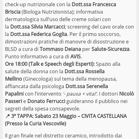
check-up nutrizionale con la
Dott.ssa Francesca
Briscia
(Biologa Nutrizionista); informativa
dermatologica sull’uso delle creme solari con
la
Dott.ssa Silvia Marcacci
; screening del cavo orale con
la
Dott.ssa Federica Goglia
. Per il primo soccorso,
dimostrazioni pratiche di manovre di disostruzione e
BLSD a cura di
Tommaso Deiana
per
Salute-Sicurezza
.
Punto informativo a cura di
AVIS
.
Ore 18:00 (Talk e Speech degli Esperti):
Spazio alla
salute della donna con la
Dott.ssa Rossella
Mellino
(Ginecologa) sul tema della menopausa,
affiancata dalla psicologa
Dott.ssa Serenella
Papalini
con l’intervento
‘- pausa + vita!’
. I dottori
Nicolò
Passeri
e
Donato Ferrucci
guideranno il pubblico nei
segreti della spesa consapevole.
📍
3ª TAPPA: Sabato 23 Maggio – CIVITA CASTELLANA
(Presso la Curia Vescovile)
Il gran finale nel distretto ceramico, introdotto dai