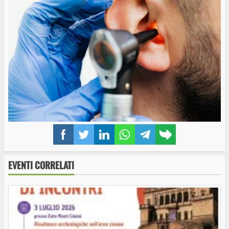
Facebook
Twitter
LinkedIn
WhatsApp
Telegram
Copy
link
EVENTI CORRELATI
Ferento, Faber e mille papaveri rossi. In prima
nazionale il 31 luglio l’omaggio a Fabrizio De
André