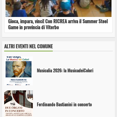
Ferento Teatro Festival. Questa sera alle
antiche terme, Amleto, un classico senza tempo
Gioca, impara, vinci! Con RICREA arriva il Summer Steel
Game in provincia di Viterbo
Dal 13 agosto al 27 settembre oltre 30
appuntamenti di Danza, Teatro, Musica e Circo
ALTRI EVENTI NEL COMUNE
Musicalia 2026: la MusicadeiColori
Ferdinando Bastianini in concerto