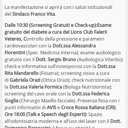
La manifestazione si aprirà con i saluti istituzionali
del
Sindaco Franco Vita
.
Dalle 10:30 (Screening Gratuiti e Check-up):Esame
gratuito del diabete a cura del Lions Club Falerii
Veteres, C
ontrollo della pressione e parametri
cardiovascolari con la
Dott.ssa Alessandra
Fiorentini
(Spec. Medicina Interna); esame audiologico
gratuito con il
Dott. Sergio Bruno
(Audiologica Viterbo);
check e informativa sull’osteoporosi con la
Dott.ssa
Rita Mandarello
(Fisiatra); screening visivo a cura
di
Gabriela Orazi
(Ottica Orazi); check nutrizionale con
la
Dott.ssa Valeria Formica
(Biologa Nutrizionista);
screening del cavo orale con la
Dott.ssa Federica
Goglia
(Chirurgo Maxillo-facciale). Presenza fissa con i
punti informativi di
AVIS
e
Croce Rossa Italiana (CRI)
.
Ore 18:00 (Talk e Speech degli Esperti):
Spazio
all’odontoiatria moderna e all’uso del laser con il
Dott.