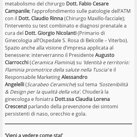
metabolismo del chirurgo
Dott. Fabio Cesare
Campanile
; l’approfondimento sulle patologie dell’ATM
con il
Dott. Claudio Rinna
(Chirurgo Maxillo-facciale);
l’intervento su test combinato e diagnosi prenatale a
cura del
Dott. Giorgio Nicolanti
(Primario di
Ginecologia all’Ospedale S. Rosa di Belcolle – Viterbo).
Spazio anche alla visione d’impresa applicata al
benessere: interverranno il Presidente
Augusto
Ciarrocchi
(
Ceramica Flaminia
) su
‘Identità e territorio:
Flaminia promotrice della salute nella Tuscia’
e il
Responsabile Marketing
Alessandro
Angelelli
(
Scarabeo Ceramiche
) sul tema
‘Sostenibilità
& Design per la qualità della vita’
. Chiuderà la
ginecologa e foniatra
Dott.ssa Claudia Lorena
Crescenzi
parlando della prevenzione dei sintomi
persistenti di naso, orecchio e gola.
‘Vieni a vedere come stai’