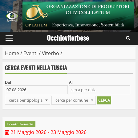
Skip
to
content
Occhioviterbese
Primary
Menu
Home
/
Eventi
/
Viterbo
/
CERCA EVENTI NELLA TUSCIA
Dal
Al
cerca per tipologia
cerca per comune
Incontri Formativi
21 Maggio 2026
- 23 Maggio 2026