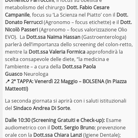
Domenico Parroccini
; il focus su obesità e
metabolismo del chirurgo
Dott. Fabio Cesare
Campanile
, focus su ‘La Scienza nel Piatto’ con il
Dott.
Donato Ferrucci
(Agronomo – focus etichette) e il
Dott.
Nicolò Passeri
(Agronomo – focus valorizzazione Olio
EVO). La
Dott.ssa Naima Hassan
(Gastroenterologa)
parlerà dell’importanza dello screening del colon-retto,
mentre la
Dott.ssa Valeria Formica
approfondirà la
scelta consapevole delle diete, “la medicina e
l’ambiente – a cura della
Dott.ssa Paola
Guasco
Neurologa
📍
2ª TAPPA: Venerdì 22 Maggio – BOLSENA (In Piazza
Matteotti)
La seconda giornata si aprirà con i saluti istituzionali
del
Sindaco Andrea Di Sorte
.
Dalle 10:30 (Screening Gratuiti e Check-up):
Esame
audiometrico con il
Dott. Sergio Bruno
; prevenzione
orale con la
Dott.ssa Chiara Lanzi
(Igiene Dentale);