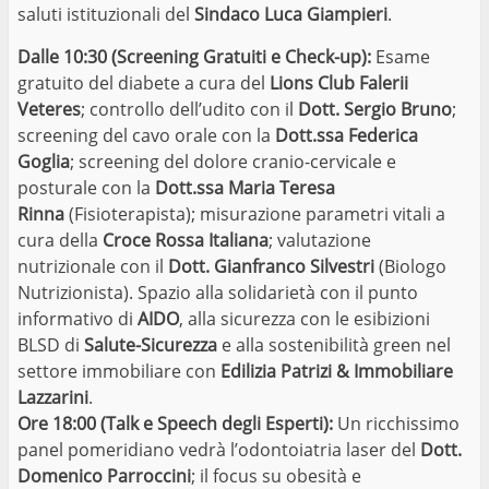
saluti istituzionali del
Sindaco Luca Giampieri
.
Dalle 10:30 (Screening Gratuiti e Check-up):
Esame
gratuito del diabete a cura del
Lions Club Falerii
Veteres
; controllo dell’udito con il
Dott. Sergio Bruno
;
screening del cavo orale con la
Dott.ssa Federica
Goglia
; screening del dolore cranio-cervicale e
posturale con la
Dott.ssa Maria Teresa
Rinna
(Fisioterapista); misurazione parametri vitali a
cura della
Croce Rossa Italiana
; valutazione
nutrizionale con il
Dott. Gianfranco Silvestri
(Biologo
Nutrizionista). Spazio alla solidarietà con il punto
informativo di
AIDO
, alla sicurezza con le esibizioni
BLSD di
Salute-Sicurezza
e alla sostenibilità green nel
settore immobiliare con
Edilizia Patrizi & Immobiliare
Lazzarini
.
Ore 18:00 (Talk e Speech degli Esperti):
Un ricchissimo
panel pomeridiano vedrà l’odontoiatria laser del
Dott.
Domenico Parroccini
; il focus su obesità e