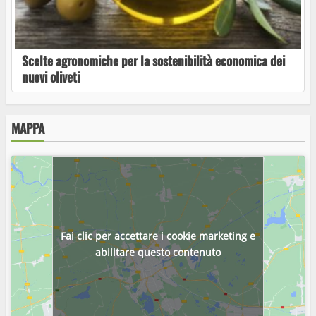
“Manifesto” arriva a Capodimonte: il 5
febbraio si parla di web nell’incontro con
Scelte agronomiche per la sostenibilità economica dei
Benedetta Lomoni
nuovi oliveti
MAPPA
Capodimonte, al Museo della Navigazione
arriva la mostra fotografica di Rosanna
Tarantello
Capodimonte, “Sveva Live” in scena il 9 agosto
Fai clic per accettare i cookie marketing e
per la rassegna “Un’estate al lago”
abilitare questo contenuto