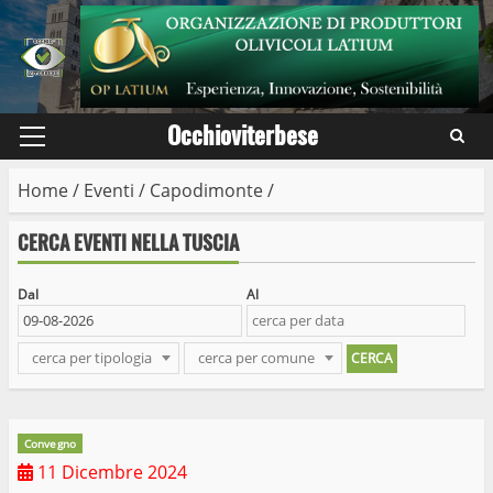
Skip
to
content
Occhioviterbese
Primary
Menu
Home
/
Eventi
/
Capodimonte
/
CERCA EVENTI NELLA TUSCIA
Dal
Al
cerca per tipologia
cerca per comune
Convegno
11 Dicembre 2024