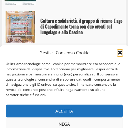
Cultura e solidarietà, il gruppo di ricamo L’ago
di Capodimonte torna con due eventi sul
lungolago e alla Cascina
Gestisci Consenso Cookie
Capodimonte scalda i motori: giovedì 11
Utilizziamo tecnologie come i cookie per memorizzare e/o accedere alle
giugno il passaggio della 1000 Miglia
informazioni del dispositivo. Lo facciamo per migliorare l'esperienza di
navigazione e per mostrare annunci (non) personalizzati. Il consenso a
queste tecnologie ci consentirà di elaborare dati quali il comportamento
di navigazione o gli ID univoci su questo sito. Il mancato consenso o la
revoca del consenso possono influire negativamente su alcune
caratteristiche e funzioni.
A Capodimonte torna Otto Chiodi: Mamo riapre
Home
Privacy Policy
Cookie Policy
Contatti
la stagione estiva con Corpo/Mastica di Chiara
Di Pofi
ACCETTA
Facebook
Instagram
Twitter
NEGA
© Occhio Viterbese - Codice 90148040562 - N° iscrizione