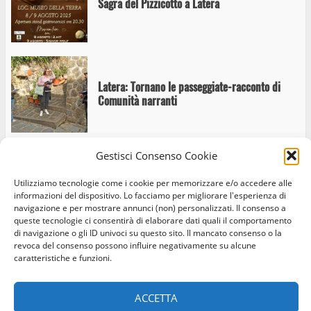
Sagra del Pizzicotto a Latera
Latera: Tornano le passeggiate-racconto di
Comunità narranti
Gestisci Consenso Cookie
Latera: Si rinnova il tradizionale appuntamento
Utilizziamo tecnologie come i cookie per memorizzare e/o accedere alle
con la Festa di Sant’Isidoro agricoltore
informazioni del dispositivo. Lo facciamo per migliorare l'esperienza di
navigazione e per mostrare annunci (non) personalizzati. Il consenso a
queste tecnologie ci consentirà di elaborare dati quali il comportamento
di navigazione o gli ID univoci su questo sito. Il mancato consenso o la
revoca del consenso possono influire negativamente su alcune
caratteristiche e funzioni.
Home
Privacy Policy
Cookie Policy
Contatti
Latera: Passeggiata-racconto il 19 ottobre
ACCETTA
Facebook
Instagram
Twitter