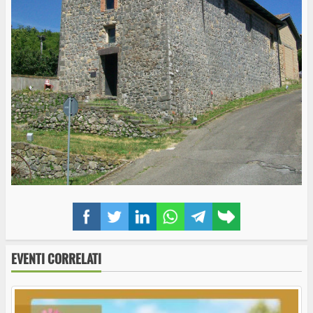
Facebook
Twitter
LinkedIn
WhatsApp
Telegram
Copy
link
EVENTI CORRELATI