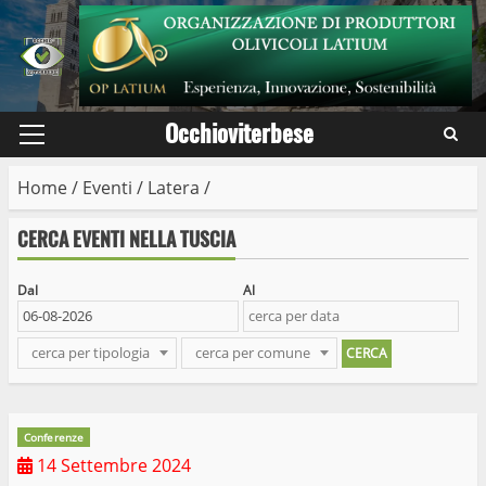
Skip
to
content
Occhioviterbese
Primary
Menu
Home
/
Eventi
/
Latera
/
CERCA EVENTI NELLA TUSCIA
Dal
Al
cerca per tipologia
cerca per comune
Conferenze
14 Settembre 2024