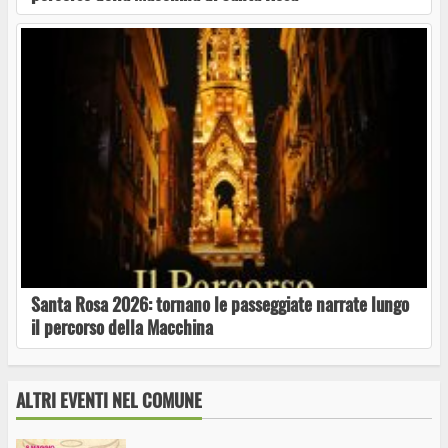
Le Comunità narranti a Latera per una nuova
passeggiata-racconto
Latera si prepara alla Sagra del Pizzicotto
2026: due serate all’insegna della tradizione
Santa Rosa 2026: tornano le passeggiate narrate lungo
il percorso della Macchina
A Latera la mostra Io Tu Noi: la memoria
fotografica di una comunità diventa patrimonio
collettivo
ALTRI EVENTI NEL COMUNE