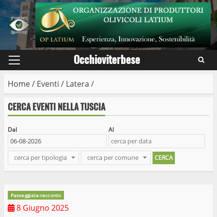
Skip
to
content
Occhioviterbese
Primary
Menu
Home
/
Eventi
/
Latera
/
CERCA EVENTI NELLA TUSCIA
Dal
Al
cerca per tipologia
cerca per comune
Passeggiata-racconto
8 Giugno 2025