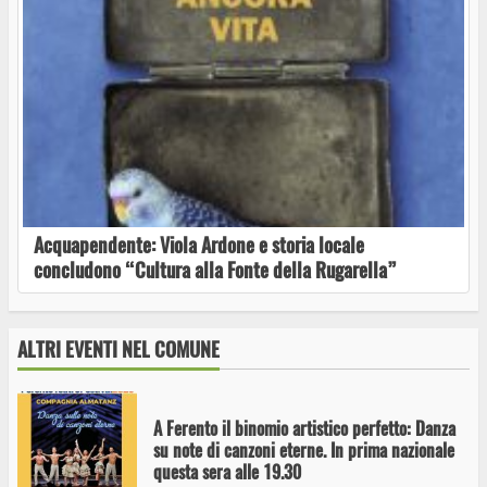
A Ferento Teatro Festival 2026 in prima
nazionale Medea
Ferdinando Bastianini in concerto
Acquapendente: Viola Ardone e storia locale
concludono “Cultura alla Fonte della Rugarella”
Alex Britti aprirà il Viterbo Big Festival il
prossimo 2 settembre a Pratogiardino
ALTRI EVENTI NEL COMUNE
A Ferento il binomio artistico perfetto: Danza
su note di canzoni eterne. In prima nazionale
questa sera alle 19.30