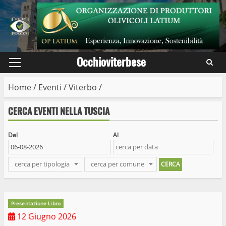
Skip
to
content
Occhioviterbese
Primary
Menu
Home
/
Eventi
/
Viterbo
/
CERCA EVENTI NELLA TUSCIA
Dal
Al
cerca per tipologia
cerca per comune
Presentazione Libro
12 Giugno 2026