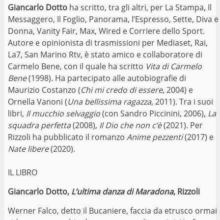
Giancarlo Dotto
ha scritto, tra gli altri, per La Stampa, Il
Messaggero, Il Foglio, Panorama, l’Espresso, Sette, Diva e
Donna, Vanity Fair, Max, Wired e Corriere dello Sport.
Autore e opinionista di trasmissioni per Mediaset, Rai,
La7, San Marino Rtv, è stato amico e collaboratore di
Carmelo Bene, con il quale ha scritto
Vita di Carmelo
Bene
(1998). Ha partecipato alle autobiografie di
Maurizio Costanzo (
Chi mi credo di essere
, 2004) e
Ornella Vanoni (
Una bellissima ragazza
, 2011). Tra i suoi
libri,
Il mucchio selvaggio
(con Sandro Piccinini, 2006),
La
squadra perfetta
(2008),
Il Dio che non c’è
(2021). Per
Rizzoli ha pubblicato il romanzo
Anime pezzenti
(2017) e
Nate libere
(2020).
IL LIBRO
Giancarlo Dotto,
L’ultima danza di Maradona
, Rizzoli
Werner Falco, detto il Bucaniere, faccia da etrusco ormai