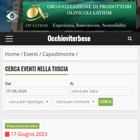
Skip
to
content
Occhioviterbese
Primary
Menu
Home
/
Eventi
/
Capodimonte
/
CERCA EVENTI NELLA TUSCIA
Dal
Al
cerca per tipologia
cerca per comune
Presentazione Libro
17 Giugno 2023