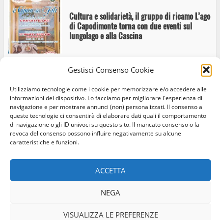
Cultura e solidarietà, il gruppo di ricamo L’ago
di Capodimonte torna con due eventi sul
lungolago e alla Cascina
Gestisci Consenso Cookie
Capodimonte scalda i motori: giovedì 11
Utilizziamo tecnologie come i cookie per memorizzare e/o accedere alle
giugno il passaggio della 1000 Miglia
informazioni del dispositivo. Lo facciamo per migliorare l'esperienza di
navigazione e per mostrare annunci (non) personalizzati. Il consenso a
queste tecnologie ci consentirà di elaborare dati quali il comportamento
di navigazione o gli ID univoci su questo sito. Il mancato consenso o la
revoca del consenso possono influire negativamente su alcune
caratteristiche e funzioni.
A Capodimonte torna Otto Chiodi: Mamo riapre
Home
Privacy Policy
Cookie Policy
Contatti
la stagione estiva con Corpo/Mastica di Chiara
Di Pofi
ACCETTA
Facebook
Instagram
Twitter
NEGA
© Occhio Viterbese - Codice 90148040562 - N° iscrizione
“Manifesto” torna a Capodimonte: incontro
ROC:39156 - Tutti i diritti riservati
VISUALIZZA LE PREFERENZE
sull’intelligenza artificiale con Federico