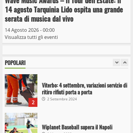
Wave Music Awards – Il Tour dell’Estate: il
Giochi Sportivi Studenteschi di Atletica a
14 agosto Tarquinia Lido ospita una grande
Viterbo
serata di musica dal vivo
10 Maggio 2023
7
14 Agosto 2026 - 00:00
Visualizza tutti gli eventi
I Carabinieri arrestano due giovani per
detenzione ai fini di spaccio di sostanze
stupefacenti
POPOLARI
1
26 Agosto 2023
Viterbo: 4 settembre, variazioni servizio di
ritiro rifiuti porta a porta
2 Settembre 2024
2
Wiplanet Baseball supera il Napoli