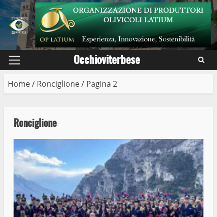
Skip
to
content
Occhioviterbese
Primary
Menu
Home
/
Ronciglione
/
Pagina 2
Ronciglione