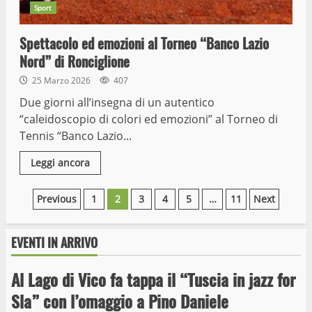
Sport
Spettacolo ed emozioni al Torneo “Banco Lazio
Nord” di Ronciglione
25 Marzo 2026
407
Due giorni all’insegna di un autentico
“caleidoscopio di colori ed emozioni” al Torneo di
Tennis “Banco Lazio...
Leggi ancora
Paginazione
Previous
1
2
3
4
5
…
11
Next
degli
EVENTI IN ARRIVO
articoli
Al Lago di Vico fa tappa il “Tuscia in jazz for
Wiplanet Baseball supera il Napoli
Sla” con l’omaggio a Pino Daniele
9 Maggio 2023