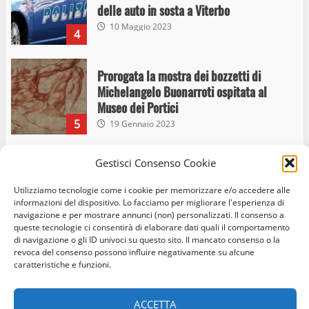
delle auto in sosta a Viterbo
10 Maggio 2023
4
Prorogata la mostra dei bozzetti di
Michelangelo Buonarroti ospitata al
Museo dei Portici
5
19 Gennaio 2023
Gestisci Consenso Cookie
Trasporto pubblico locale, trasferimento
capolinea al terminal Riello dal 15 al 17
Utilizziamo tecnologie come i cookie per memorizzare e/o accedere alle
giugno
informazioni del dispositivo. Lo facciamo per migliorare l'esperienza di
6
15 Giugno 2023
navigazione e per mostrare annunci (non) personalizzati. Il consenso a
queste tecnologie ci consentirà di elaborare dati quali il comportamento
di navigazione o gli ID univoci su questo sito. Il mancato consenso o la
revoca del consenso possono influire negativamente su alcune
Giochi Sportivi Studenteschi di Atletica a
caratteristiche e funzioni.
Home
Privacy Policy
Cookie Policy
Contatti
Viterbo
10 Maggio 2023
Facebook
Instagram
Twitter
7
ACCETTA