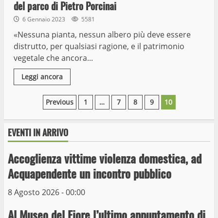
del parco di Pietro Porcinai
6 Gennaio 2023
5581
«Nessuna pianta, nessun albero più deve essere
distrutto, per qualsiasi ragione, e il patrimonio
vegetale che ancora...
Leggi ancora
Paginazione
Previous
1
…
7
8
9
10
degli
EVENTI IN ARRIVO
articoli
Wiplanet Baseball supera il Napoli
Accoglienza vittime violenza domestica, ad
9 Maggio 2023
Acquapendente un incontro pubblico
3
8 Agosto 2026 - 00:00
La Polizia di Stato arresta il ladro seriale
Al Museo del Fiore l’ultimo appuntamento di