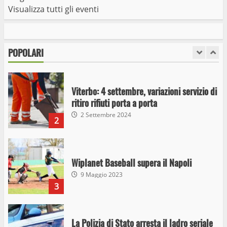
Visualizza tutti gli eventi
I Carabinieri arrestano due giovani per
detenzione ai fini di spaccio di sostanze
stupefacenti
POPOLARI
1
26 Agosto 2023
Viterbo: 4 settembre, variazioni servizio di
ritiro rifiuti porta a porta
2 Settembre 2024
2
Wiplanet Baseball supera il Napoli
9 Maggio 2023
3
La Polizia di Stato arresta il ladro seriale