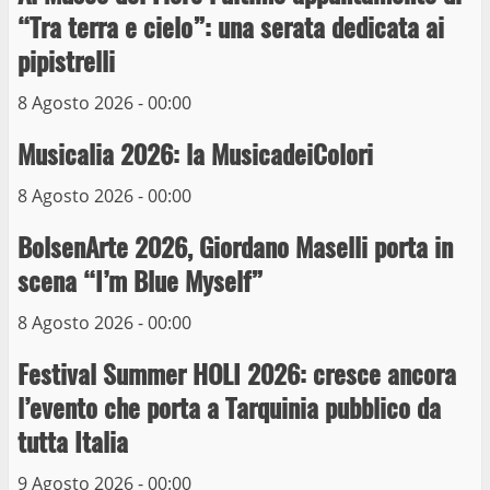
delle auto in sosta a Viterbo
“Tra terra e cielo”: una serata dedicata ai
10 Maggio 2023
4
pipistrelli
8 Agosto 2026 - 00:00
Prorogata la mostra dei bozzetti di
Michelangelo Buonarroti ospitata al
Musicalia 2026: la MusicadeiColori
Museo dei Portici
5
19 Gennaio 2023
8 Agosto 2026 - 00:00
BolsenArte 2026, Giordano Maselli porta in
Trasporto pubblico locale, trasferimento
capolinea al terminal Riello dal 15 al 17
scena “I’m Blue Myself”
giugno
8 Agosto 2026 - 00:00
6
15 Giugno 2023
Festival Summer HOLI 2026: cresce ancora
Giochi Sportivi Studenteschi di Atletica a
l’evento che porta a Tarquinia pubblico da
Viterbo
tutta Italia
10 Maggio 2023
7
9 Agosto 2026 - 00:00