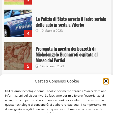
4
Prorogata la mostra dei bozzetti di
Michelangelo Buonarroti ospitata al
Museo dei Portici
5
19 Gennaio 2023
Trasporto pubblico locale, trasferimento
capolinea al terminal Riello dal 15 al 17
giugno
6
15 Giugno 2023
Gestisci Consenso Cookie
Giochi Sportivi Studenteschi di Atletica a
Viterbo
Utilizziamo tecnologie come i cookie per memorizzare e/o accedere alle
informazioni del dispositivo. Lo facciamo per migliorare l'esperienza di
10 Maggio 2023
7
navigazione e per mostrare annunci (non) personalizzati. Il consenso a
queste tecnologie ci consentirà di elaborare dati quali il comportamento
di navigazione o gli ID univoci su questo sito. Il mancato consenso o la