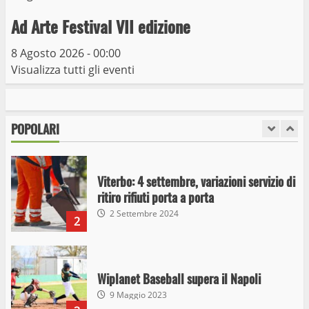
detenzione ai fini di spaccio di sostanze
Ad Arte Festival VII edizione
stupefacenti
1
26 Agosto 2023
8 Agosto 2026 - 00:00
Visualizza tutti gli eventi
Viterbo: 4 settembre, variazioni servizio di
ritiro rifiuti porta a porta
2 Settembre 2024
POPOLARI
2
Wiplanet Baseball supera il Napoli
9 Maggio 2023
3
La Polizia di Stato arresta il ladro seriale
delle auto in sosta a Viterbo
10 Maggio 2023