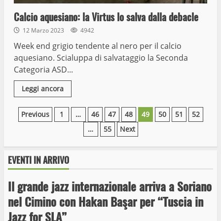
Calcio aquesiano: la Virtus lo salva dalla debacle
12 Marzo 2023
4942
Week end grigio tendente al nero per il calcio
aquesiano. Scialuppa di salvataggio la Seconda
Categoria ASD...
Leggi ancora
Paginazione
Previous
1
…
46
47
48
49
50
51
52
Wiplanet Baseball supera il Napoli
…
55
Next
degli
9 Maggio 2023
articoli
3
EVENTI IN ARRIVO
Il grande jazz internazionale arriva a Soriano
La Polizia di Stato arresta il ladro seriale
delle auto in sosta a Viterbo
nel Cimino con Hakan Başar per “Tuscia in
10 Maggio 2023
Jazz for SLA”
4