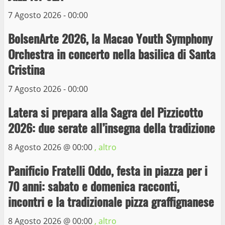
7 Agosto 2026 - 00:00
Prorogata la mostra dei bozzetti di
BolsenArte 2026, la Macao Youth Symphony
Michelangelo Buonarroti ospitata al
Museo dei Portici
Orchestra in concerto nella basilica di Santa
5
19 Gennaio 2023
Cristina
7 Agosto 2026 - 00:00
Trasporto pubblico locale, trasferimento
capolinea al terminal Riello dal 15 al 17
Latera si prepara alla Sagra del Pizzicotto
giugno
2026: due serate all’insegna della tradizione
6
15 Giugno 2023
8 Agosto 2026 @
00:00
, altro
Giochi Sportivi Studenteschi di Atletica a
Panificio Fratelli Oddo, festa in piazza per i
Viterbo
70 anni: sabato e domenica racconti,
10 Maggio 2023
7
incontri e la tradizionale pizza graffignanese
8 Agosto 2026 @
00:00
, altro
I Carabinieri arrestano due giovani per