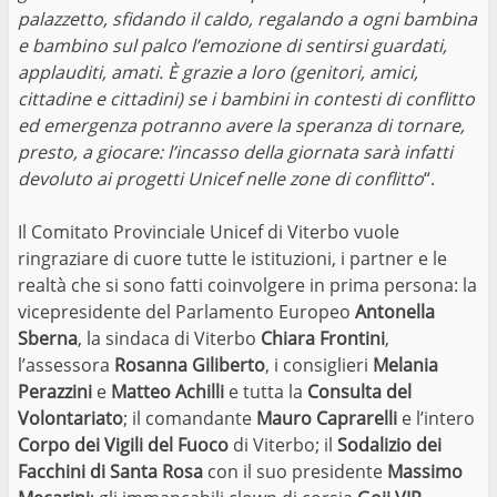
palazzetto, sfidando il caldo, regalando a ogni bambina
e bambino sul palco l’emozione di sentirsi guardati,
applauditi, amati. È grazie a loro (genitori, amici,
cittadine e cittadini) se i bambini in contesti di conflitto
ed emergenza potranno avere la speranza di tornare,
presto, a giocare: l’incasso della giornata sarà infatti
devoluto ai progetti Unicef nelle zone di conflitto
“.
Il Comitato Provinciale Unicef di Viterbo vuole
ringraziare di cuore tutte le istituzioni, i partner e le
realtà che si sono fatti coinvolgere in prima persona: la
vicepresidente del Parlamento Europeo
Antonella
Sberna
, la sindaca di Viterbo
Chiara Frontini
,
l’assessora
Rosanna Giliberto
, i consiglieri
Melania
Perazzini
e
Matteo Achilli
e tutta la
Consulta del
Volontariato
; il comandante
Mauro Caprarelli
e l’intero
Corpo dei Vigili del Fuoco
di Viterbo; il
Sodalizio dei
Facchini di Santa Rosa
con il suo presidente
Massimo