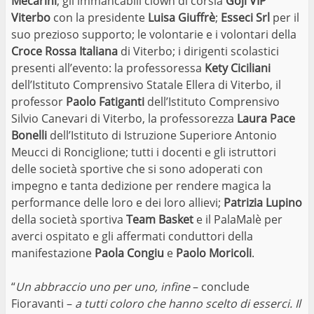
Mecarini
; gli immancabili clown di corsia
Goji VIP
Viterbo
con la presidente
Luisa Giuffrè
;
Esseci Srl
per il
suo prezioso supporto; le volontarie e i volontari della
Croce Rossa Italiana
di Viterbo; i dirigenti scolastici
presenti all’evento: la professoressa
Kety Ciciliani
dell’Istituto Comprensivo Statale Ellera di Viterbo, il
professor
Paolo Fatiganti
dell’Istituto Comprensivo
Silvio Canevari di Viterbo, la professorezza
Laura Pace
Bonelli
dell’Istituto di Istruzione Superiore Antonio
Meucci di Ronciglione; tutti i docenti e gli istruttori
delle società sportive che si sono adoperati con
impegno e tanta dedizione per rendere magica la
performance delle loro e dei loro allievi;
Patrizia Lupino
della società sportiva
Team Basket
e il PalaMalè per
averci ospitato e gli affermati conduttori della
manifestazione
Paola Congiu
e
Paolo Moricoli
.
“
Un abbraccio uno per uno, infine
– conclude
Fioravanti –
a tutti coloro che hanno scelto di esserci. Il