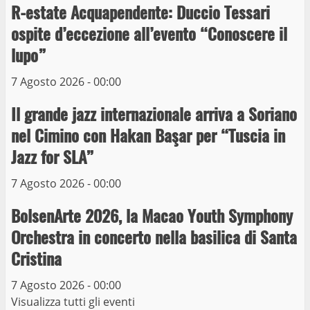
4
R-estate Acquapendente: Duccio Tessari
ospite d’eccezione all’evento “Conoscere il
Prorogata la mostra dei bozzetti di
lupo”
Michelangelo Buonarroti ospitata al
Museo dei Portici
7 Agosto 2026 - 00:00
5
19 Gennaio 2023
Il grande jazz internazionale arriva a Soriano
nel Cimino con Hakan Başar per “Tuscia in
Trasporto pubblico locale, trasferimento
capolinea al terminal Riello dal 15 al 17
Jazz for SLA”
giugno
7 Agosto 2026 - 00:00
6
15 Giugno 2023
BolsenArte 2026, la Macao Youth Symphony
Giochi Sportivi Studenteschi di Atletica a
Orchestra in concerto nella basilica di Santa
Viterbo
Cristina
10 Maggio 2023
7
7 Agosto 2026 - 00:00
Visualizza tutti gli eventi