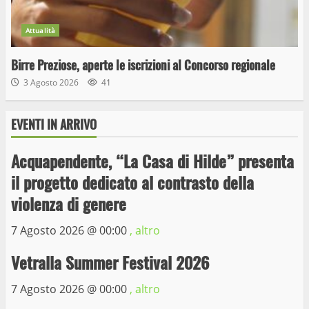
Attualità
Birre Preziose, aperte le iscrizioni al Concorso regionale
3 Agosto 2026
41
EVENTI IN ARRIVO
Acquapendente, “La Casa di Hilde” presenta
il progetto dedicato al contrasto della
Wiplanet Baseball supera il Napoli
violenza di genere
9 Maggio 2023
3
7 Agosto 2026 @
00:00
, altro
Vetralla Summer Festival 2026
La Polizia di Stato arresta il ladro seriale
delle auto in sosta a Viterbo
7 Agosto 2026 @
00:00
, altro
10 Maggio 2023