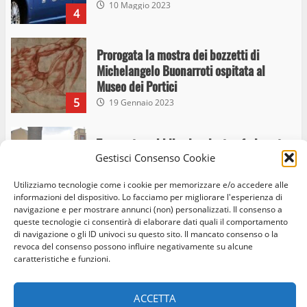
10 Maggio 2023
4
Prorogata la mostra dei bozzetti di
Michelangelo Buonarroti ospitata al
Museo dei Portici
5
19 Gennaio 2023
Trasporto pubblico locale, trasferimento
Gestisci Consenso Cookie
capolinea al terminal Riello dal 15 al 17
giugno
Utilizziamo tecnologie come i cookie per memorizzare e/o accedere alle
6
15 Giugno 2023
informazioni del dispositivo. Lo facciamo per migliorare l'esperienza di
navigazione e per mostrare annunci (non) personalizzati. Il consenso a
queste tecnologie ci consentirà di elaborare dati quali il comportamento
di navigazione o gli ID univoci su questo sito. Il mancato consenso o la
Giochi Sportivi Studenteschi di Atletica a
revoca del consenso possono influire negativamente su alcune
Home
Privacy Policy
Cookie Policy
Contatti
Viterbo
caratteristiche e funzioni.
10 Maggio 2023
Facebook
Instagram
Twitter
7
ACCETTA