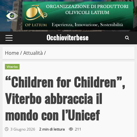
Skip
to
content
Occhioviterbese
Primary
Menu
Home
/
Attualità
/
Viterbo
“Children for Children”,
Viterbo abbraccia il
mondo con l’Unicef
3 Giugno 2026
2 min di lettura
211