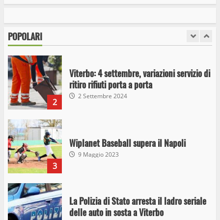
I Carabinieri arrestano due giovani per
detenzione ai fini di spaccio di sostanze
stupefacenti
POPOLARI
1
26 Agosto 2023
Viterbo: 4 settembre, variazioni servizio di
ritiro rifiuti porta a porta
2 Settembre 2024
2
Wiplanet Baseball supera il Napoli
9 Maggio 2023
3
La Polizia di Stato arresta il ladro seriale
delle auto in sosta a Viterbo