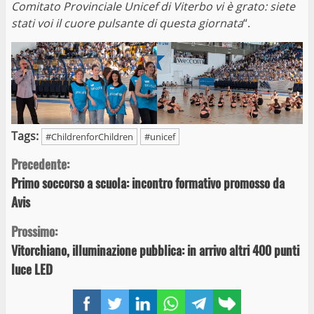
Comitato Provinciale Unicef di Viterbo vi è grato: siete
stati voi il cuore pulsante di questa giornata
“.
Tags:
#ChildrenforChildren
#unicef
Continue
Precedente:
Primo soccorso a scuola: incontro formativo promosso da
Reading
Avis
Prossimo:
Vitorchiano, illuminazione pubblica: in arrivo altri 400 punti
luce LED
Facebook
Twitter
LinkedIn
WhatsApp
Telegram
Copy
link