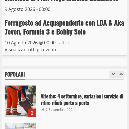
6
15 Giugno 2023
9 Agosto 2026 - 00:00
Giochi Sportivi Studenteschi di Atletica a
Ferragosto ad Acquapendente con LDA & Aka
Viterbo
7even, Formula 3 e Bobby Solo
10 Maggio 2023
7
10 Agosto 2026 @
00:00
, altro
Visualizza tutti gli eventi
I Carabinieri arrestano due giovani per
detenzione ai fini di spaccio di sostanze
stupefacenti
POPOLARI
1
26 Agosto 2023
Viterbo: 4 settembre, variazioni servizio di
ritiro rifiuti porta a porta
2 Settembre 2024
2