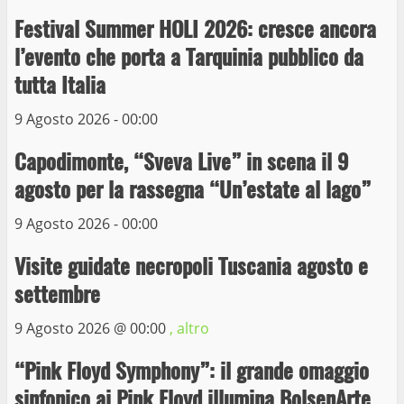
Wiplanet Baseball supera il Napoli
Festival Summer HOLI 2026: cresce ancora
9 Maggio 2023
l’evento che porta a Tarquinia pubblico da
3
tutta Italia
La Polizia di Stato arresta il ladro seriale
9 Agosto 2026 - 00:00
delle auto in sosta a Viterbo
Capodimonte, “Sveva Live” in scena il 9
10 Maggio 2023
4
agosto per la rassegna “Un’estate al lago”
9 Agosto 2026 - 00:00
Prorogata la mostra dei bozzetti di
Michelangelo Buonarroti ospitata al
Visite guidate necropoli Tuscania agosto e
Museo dei Portici
5
settembre
19 Gennaio 2023
9 Agosto 2026 @
00:00
, altro
Trasporto pubblico locale, trasferimento
capolinea al terminal Riello dal 15 al 17
“Pink Floyd Symphony”: il grande omaggio
giugno
sinfonico ai Pink Floyd illumina BolsenArte