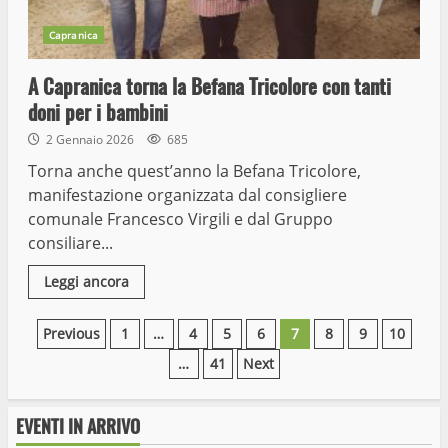
Capranica
A Capranica torna la Befana Tricolore con tanti
doni per i bambini
2 Gennaio 2026
685
Torna anche quest’anno la Befana Tricolore,
manifestazione organizzata dal consigliere
comunale Francesco Virgili e dal Gruppo
consiliare...
Leggi ancora
Paginazione
Previous
1
…
4
5
6
7
8
9
10
…
41
Next
degli
articoli
EVENTI IN ARRIVO