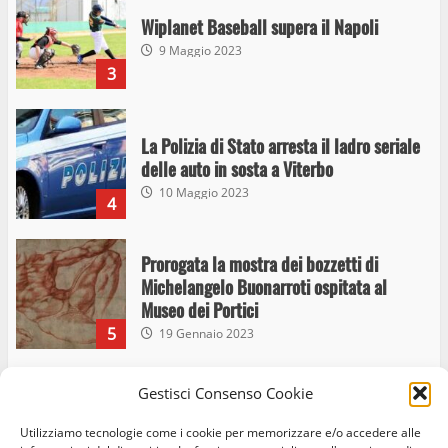
Wiplanet Baseball supera il Napoli
9 Maggio 2023
3
La Polizia di Stato arresta il ladro seriale
delle auto in sosta a Viterbo
10 Maggio 2023
4
Prorogata la mostra dei bozzetti di
Michelangelo Buonarroti ospitata al
Museo dei Portici
5
19 Gennaio 2023
Trasporto pubblico locale, trasferimento
Gestisci Consenso Cookie
capolinea al terminal Riello dal 15 al 17
Utilizziamo tecnologie come i cookie per memorizzare e/o accedere alle
giugno