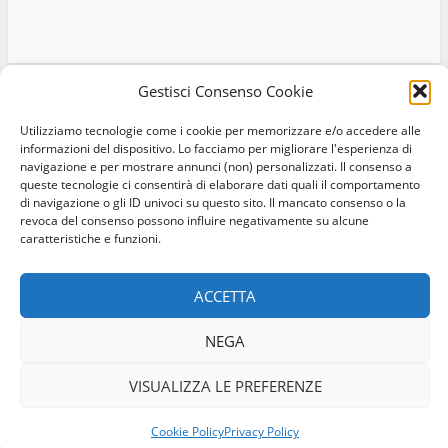
Gestisci Consenso Cookie
Utilizziamo tecnologie come i cookie per memorizzare e/o accedere alle
Home
Privacy Policy
Cookie Policy
Contatti
informazioni del dispositivo. Lo facciamo per migliorare l'esperienza di
navigazione e per mostrare annunci (non) personalizzati. Il consenso a
Facebook
Instagram
Twitter
queste tecnologie ci consentirà di elaborare dati quali il comportamento
di navigazione o gli ID univoci su questo sito. Il mancato consenso o la
revoca del consenso possono influire negativamente su alcune
© Occhio Viterbese - Codice 90148040562 - N° iscrizione
caratteristiche e funzioni.
ROC:39156 - Tutti i diritti riservati
Realizzato da:
Coopyleft
ACCETTA
NEGA
VISUALIZZA LE PREFERENZE
Cookie Policy
Privacy Policy