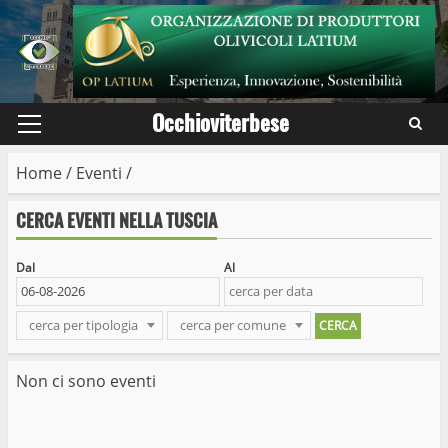
Skip
to
content
Occhioviterbese
Primary
Menu
Home
/
Eventi
/
CERCA EVENTI NELLA TUSCIA
Dal
Al
cerca per tipologia
cerca per comune
Non ci sono eventi