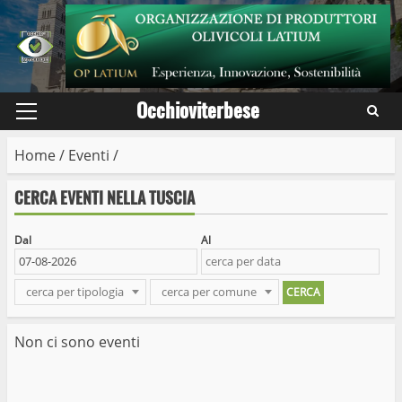
Skip
to
content
Occhioviterbese
Primary
Menu
Home
/
Eventi
/
CERCA EVENTI NELLA TUSCIA
Dal
Al
cerca per tipologia
cerca per comune
Non ci sono eventi