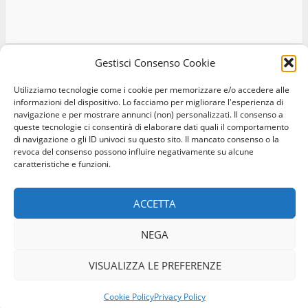
Gestisci Consenso Cookie
Utilizziamo tecnologie come i cookie per memorizzare e/o accedere alle
Home
Privacy Policy
Cookie Policy
Contatti
informazioni del dispositivo. Lo facciamo per migliorare l'esperienza di
navigazione e per mostrare annunci (non) personalizzati. Il consenso a
Facebook
Instagram
Twitter
queste tecnologie ci consentirà di elaborare dati quali il comportamento
di navigazione o gli ID univoci su questo sito. Il mancato consenso o la
revoca del consenso possono influire negativamente su alcune
© Occhio Viterbese - Codice 90148040562 - N° iscrizione
caratteristiche e funzioni.
ROC:39156 - Tutti i diritti riservati
Realizzato da:
Coopyleft
ACCETTA
NEGA
VISUALIZZA LE PREFERENZE
Cookie Policy
Privacy Policy