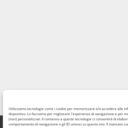
Utilizziamo tecnologie come i cookie per memorizzare e/o accedere alle in
dispositivo. Lo facciamo per migliorare l'esperienza di navigazione e per 
(non) personalizzati. Il consenso a queste tecnologie ci consentirà di elabora
Home
Privacy Policy
Cookie Policy
Contatti
comportamento di navigazione o gli ID univoci su questo sito. Il mancato c