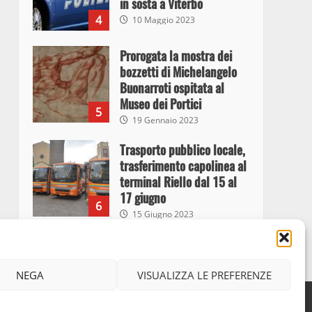
in sosta a Viterbo
4
10 Maggio 2023
Prorogata la mostra dei
bozzetti di Michelangelo
Buonarroti ospitata al
Museo dei Portici
5
19 Gennaio 2023
Trasporto pubblico locale,
trasferimento capolinea al
terminal Riello dal 15 al
17 giugno
6
15 Giugno 2023
Giochi Sportivi
Studenteschi di Atletica a
NEGA
VISUALIZZA LE PREFERENZE
Viterbo
7
Facebook
Instagram
Twitter
10 Maggio 2023