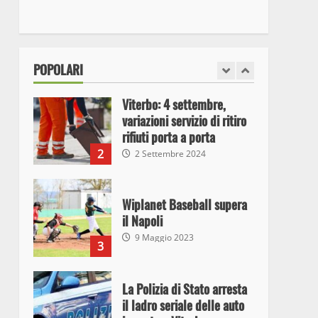
I Carabinieri arrestano due
giovani per detenzione ai
fini di spaccio di sostanze
stupefacenti
1
POPOLARI
26 Agosto 2023
Viterbo: 4 settembre,
variazioni servizio di ritiro
rifiuti porta a porta
2
2 Settembre 2024
Wiplanet Baseball supera
il Napoli
9 Maggio 2023
3
La Polizia di Stato arresta
il ladro seriale delle auto