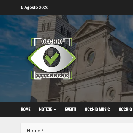
Skip
6 Agosto 2026
to
content
HOME
NOTIZIE
EVENTI
OCCHIO MUSIC
OCCHIO 
Home
/