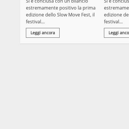
Si è conclusa con un bilancio
Si è conclu
estremamente positivo la prima
estremamen
edizione dello Slow Move Fest, il
edizione del
festival...
festival...
Leggi ancora
Leggi anco