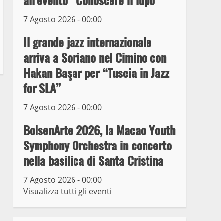
all’evento “Conoscere il lupo”
7 Agosto 2026 - 00:00
Prorogata la mostra dei
bozzetti di Michelangelo
Il grande jazz internazionale
Buonarroti ospitata al
arriva a Soriano nel Cimino con
Museo dei Portici
5
Hakan Başar per “Tuscia in Jazz
19 Gennaio 2023
for SLA”
Trasporto pubblico locale,
trasferimento capolinea al
7 Agosto 2026 - 00:00
terminal Riello dal 15 al
17 giugno
BolsenArte 2026, la Macao Youth
6
15 Giugno 2023
Symphony Orchestra in concerto
nella basilica di Santa Cristina
Giochi Sportivi
Studenteschi di Atletica a
7 Agosto 2026 - 00:00
Viterbo
Visualizza tutti gli eventi
7
10 Maggio 2023