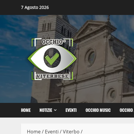
Skip
7 Agosto 2026
to
content
HOME
NOTIZIE
EVENTI
OCCHIO MUSIC
OCCHIO 
Home
/
Eventi
/
Viterbo
/