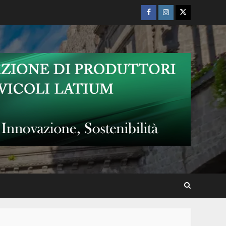
Facebook
Instagram
Twitter
Nino Taranto al “Terme dei
Papi Summer Live Show –
Notti di Musica e Comicità”