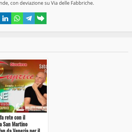
ande, con deviazione su Via delle Fabbriche.
book
Twitter
LinkedIn
WhatsApp
Telegram
Copy
link
fa rete con il
: a San Martino
fan da Venezia per il