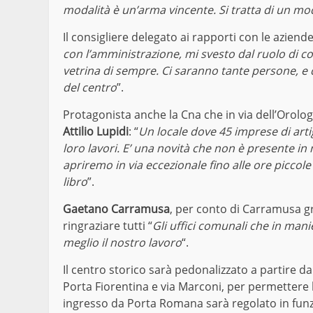
modalità è un’arma vincente. Si tratta di un mod
Il consigliere delegato ai rapporti con le aziend
con l’amministrazione, mi svesto dal ruolo di con
vetrina di sempre. Ci saranno tante persone, e
del centro
”.
Protagonista anche la Cna che in via dell’Orologi
Attilio Lupidi
: “
Un locale dove 45 imprese di arti
loro lavori. E’ una novità che non è presente in 
apriremo in via eccezionale fino alle ore piccole
libro
”.
Gaetano Carramusa
, per conto di Carramusa gro
ringraziare tutti “
Gli uffici comunali che in mani
meglio il nostro lavoro
“.
Il centro storico sarà pedonalizzato a partire dal
Porta Fiorentina e via Marconi, per permettere l’
ingresso da Porta Romana sarà regolato in funz