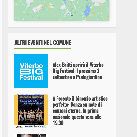
Ferdinando Bastianini in
concerto
ALTRI EVENTI NEL COMUNE
Alex Britti aprirà il Viterbo
Big Festival il prossimo 2
settembre a Pratogiardino
A Ferento il binomio artistico
perfetto: Danza su note di
canzoni eterne. In prima
nazionale questa sera alle
19.30