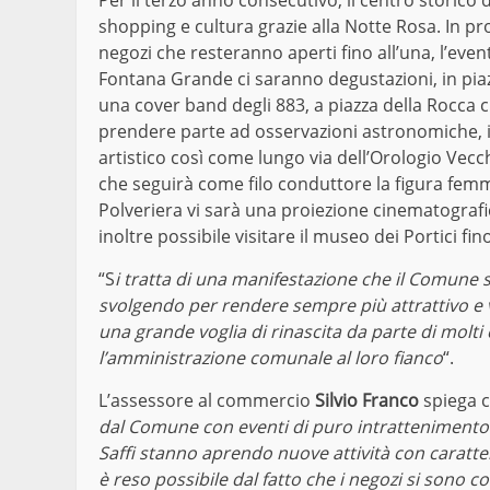
Per il terzo anno consecutivo, il centro storico
shopping e cultura grazie alla Notte Rosa. In p
negozi che resteranno aperti fino all’una, l’event
Fontana Grande ci saranno degustazioni, in piaz
una cover band degli 883, a piazza della Rocca c
prendere parte ad osservazioni astronomiche, in
artistico così come lungo via dell’Orologio Vecch
che seguirà come filo conduttore la figura femm
Polveriera vi sarà una proiezione cinematografic
inoltre possibile visitare il museo dei Portici fin
“S
i tratta di una manifestazione che il Comune s
svolgendo per rendere sempre più attrattivo e vi
una grande voglia di rinascita da parte di mol
l’amministrazione comunale al loro fianco
“.
L’assessore al commercio
Silvio Franco
spiega c
dal Comune con eventi di puro intrattenimento me
Saffi stanno aprendo nuove attività con caratte
è reso possibile dal fatto che i negozi si sono c