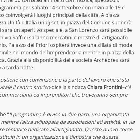
 di Viterbo torna ad animarsi con musica, spettacoli,
rogramma per sabato 14 settembre con inizio alle 19 e
o coinvolgerà i luoghi principali della città. A piazza
za Unità d’Italia un dj set, in piazza del Comune suonerà
i sarà un aperitivo speciale, a San Lorenzo sarà possibile
 via Saffi ci saranno mercatini e mostre di artigianato
io. Palazzo dei Priori ospiterà invece una sfilata di moda
inile nel mondo dell’imprenditoria mentre in piazza della
a. Grazie alla disponibilità della società Archeores sarà
o a tarda notte.
ostiene con convinzione e fa parte del lavoro che si sta
tale il centro storico
-dice la sindaca
Chiara Frontini
–
c’è
ti commercianti ed imprenditori che troveranno sempre
he “
Il programma è diviso in due parti, una organizzata
ntre l’altra sviluppata da associazioni ed attività. In via
re tematico dedicato all’artigianato. Questo nuovo corso
ostituiti in un organizzazione e dimostra che questa