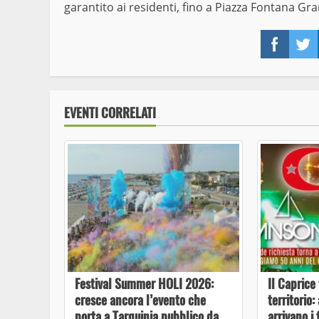
garantito ai residenti, fino a Piazza Fontana Gr
Face
EVENTI CORRELATI
Festival Summer HOLI 2026:
Il Caprice 
cresce ancora l’evento che
territorio
porta a Tarquinia pubblico da
arrivano i 