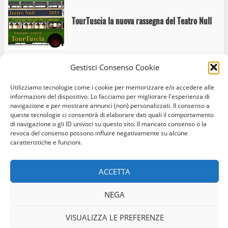
TourTuscia la nuova rassegna del Teatro Null
Gestisci Consenso Cookie
Escursione e visita guidata dei borghi
rivieraschi del lago di Bolsena: Marta,
Utilizziamo tecnologie come i cookie per memorizzare e/o accedere alle
Capodimonte e Valentano
informazioni del dispositivo. Lo facciamo per migliorare l'esperienza di
navigazione e per mostrare annunci (non) personalizzati. Il consenso a
queste tecnologie ci consentirà di elaborare dati quali il comportamento
di navigazione o gli ID univoci su questo sito. Il mancato consenso o la
revoca del consenso possono influire negativamente su alcune
caratteristiche e funzioni.
Home
Privacy Policy
Cookie Policy
Contatti
A Marta Abracadabra
ACCETTA
Facebook
Instagram
Twitter
NEGA
© Occhio Viterbese - Codice 90148040562 - N° iscrizione
“Vivi e Gusta Marta e Festa del Villano: Un
ROC:39156 - Tutti i diritti riservati
VISUALIZZA LE PREFERENZE
Viaggio tra Tradizione e Sapori sul Lago di
Realizzato da:
Coopyleft