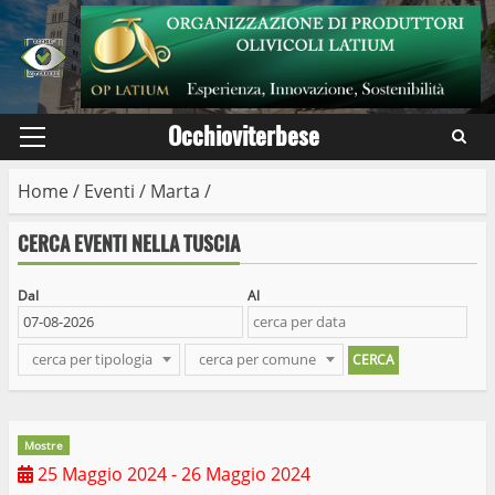
Skip
to
content
Occhioviterbese
Primary
Menu
Home
/
Eventi
/
Marta
/
CERCA EVENTI NELLA TUSCIA
Dal
Al
cerca per tipologia
cerca per comune
Mostre
25 Maggio 2024
- 26 Maggio 2024