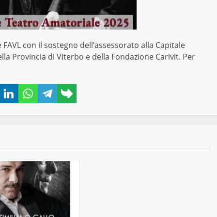
e FAVL con il sostegno dell’assessorato alla Capitale
la Provincia di Viterbo e della Fondazione Carivit. Per
book
Twitter
LinkedIn
WhatsApp
Telegram
Copy
link