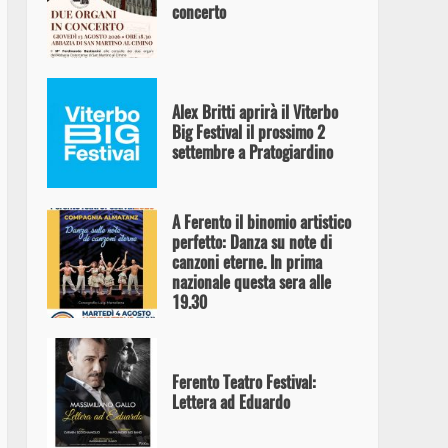
concerto
Alex Britti aprirà il Viterbo
Big Festival il prossimo 2
settembre a Pratogiardino
A Ferento il binomio artistico
perfetto: Danza su note di
canzoni eterne. In prima
nazionale questa sera alle
19.30
Ferento Teatro Festival:
Lettera ad Eduardo