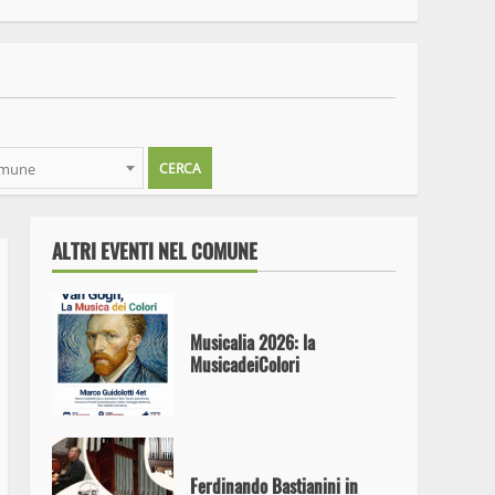
Ferento Teatro Festival.
Questa sera alle antiche
terme, Amleto, un classico
senza tempo
omune
Dal 13 agosto al 27 settembre
oltre 30 appuntamenti di
Danza, Teatro, Musica e Circo
ALTRI EVENTI NEL COMUNE
Musicalia 2026: la
MusicadeiColori
Ferdinando Bastianini in