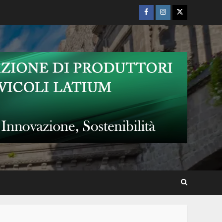
l’omaggio a Fabrizio De André
Facebook
Instagram
Twitter
Musicalia 2026: “la maschera
sur grugno”
Nino Taranto al “Terme dei
Papi Summer Live Show –
Notti di Musica e Comicità”
Torna “Acrobazie Letterarie”:
un mese di cultura, dialogo e
spettacolo nel cuore della
Tuscia