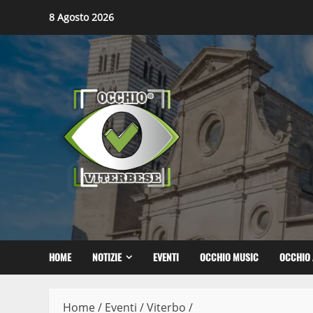
Skip
8 Agosto 2026
to
content
HOME
NOTIZIE
EVENTI
OCCHIO MUSIC
OCCHIO 
Home
/
Eventi
/
Viterbo
/