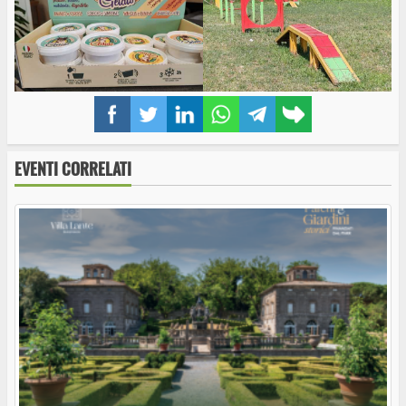
Facebook
Twitter
LinkedIn
WhatsApp
Telegram
Copy
link
EVENTI CORRELATI
Questa sera al Teatro Francigena di Capranica
in scena “Marcinelle, storia di minatori”
Capranica: Ricordando Francesco, V edizione