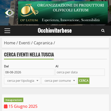
Skip
to
content
Occhioviterbese
Primary
Menu
Home
/
Eventi
/
Capranica
/
CERCA EVENTI NELLA TUSCIA
Dal
Al
cerca per tipologia
cerca per comune
Inaugurazioni
15 Giugno 2025