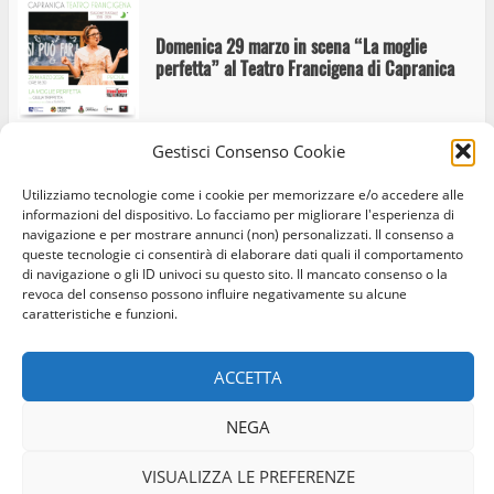
Domenica 29 marzo in scena “La moglie
perfetta” al Teatro Francigena di Capranica
Gestisci Consenso Cookie
“Ci prendesse un colpo: la svolta della vita” al
Utilizziamo tecnologie come i cookie per memorizzare e/o accedere alle
Teatro Francigena di Capranica
informazioni del dispositivo. Lo facciamo per migliorare l'esperienza di
navigazione e per mostrare annunci (non) personalizzati. Il consenso a
queste tecnologie ci consentirà di elaborare dati quali il comportamento
di navigazione o gli ID univoci su questo sito. Il mancato consenso o la
revoca del consenso possono influire negativamente su alcune
caratteristiche e funzioni.
Home
Privacy Policy
Cookie Policy
Contatti
Open Day Cimina Dolciaria
ACCETTA
Facebook
Instagram
Twitter
NEGA
© Occhio Viterbese - Codice 90148040562 - N° iscrizione
ROC:39156 - Tutti i diritti riservati
VISUALIZZA LE PREFERENZE
Questa sera al Teatro Francigena di Capranica