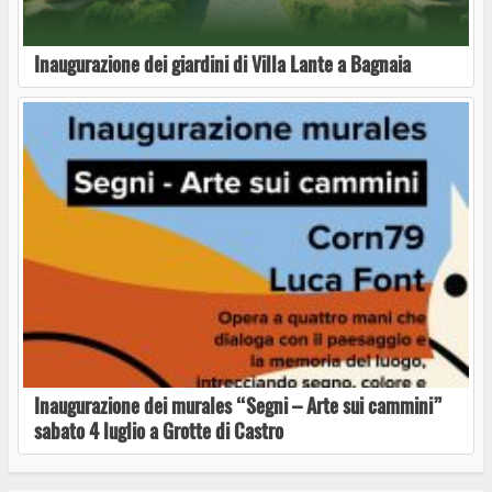
Al Teatro Francigena di Capranica riapre il
sipario questo sabato con “Le Volpi”
Inaugurazione dei giardini di Villa Lante a Bagnaia
Sabato Open Day della Cimina Dolciaria
Giro di Vino torna a Capranica: due serate
dedicate al vino, alla musica e alla cultura
Inaugurazione dei murales “Segni – Arte sui cammini”
sabato 4 luglio a Grotte di Castro
Francigena Live Festival a Capranica: eventi
estivi in calendario