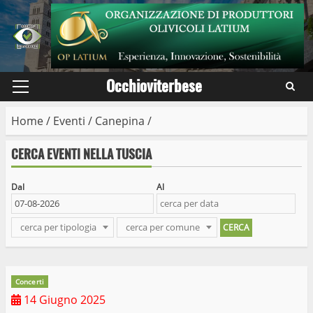
Skip
to
content
Occhioviterbese
Primary
Menu
Home
/
Eventi
/
Canepina
/
CERCA EVENTI NELLA TUSCIA
Dal
Al
cerca per tipologia
cerca per comune
Concerti
14 Giugno 2025