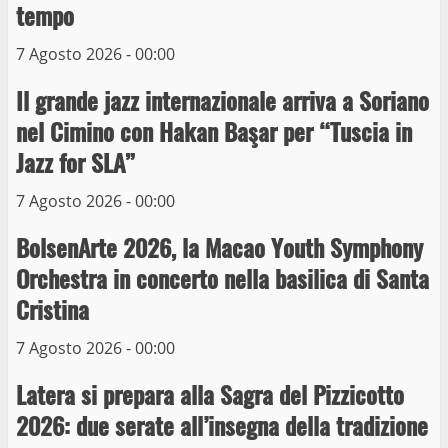
tempo
Wiplanet Baseball supera il Napoli
7 Agosto 2026 - 00:00
9 Maggio 2023
3
Il grande jazz internazionale arriva a Soriano
nel Cimino con Hakan Başar per “Tuscia in
La Polizia di Stato arresta il ladro seriale
Jazz for SLA”
delle auto in sosta a Viterbo
10 Maggio 2023
7 Agosto 2026 - 00:00
4
BolsenArte 2026, la Macao Youth Symphony
Prorogata la mostra dei bozzetti di
Orchestra in concerto nella basilica di Santa
Michelangelo Buonarroti ospitata al
Cristina
Museo dei Portici
5
19 Gennaio 2023
7 Agosto 2026 - 00:00
Latera si prepara alla Sagra del Pizzicotto
Trasporto pubblico locale, trasferimento
capolinea al terminal Riello dal 15 al 17
2026: due serate all’insegna della tradizione
giugno