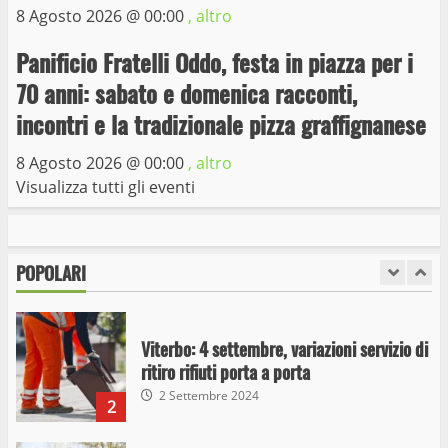
8 Agosto 2026 @
00:00
, altro
6
15 Giugno 2023
Panificio Fratelli Oddo, festa in piazza per i
Giochi Sportivi Studenteschi di Atletica a
70 anni: sabato e domenica racconti,
Viterbo
incontri e la tradizionale pizza graffignanese
10 Maggio 2023
7
8 Agosto 2026 @
00:00
, altro
Visualizza tutti gli eventi
I Carabinieri arrestano due giovani per
detenzione ai fini di spaccio di sostanze
stupefacenti
POPOLARI
1
26 Agosto 2023
Viterbo: 4 settembre, variazioni servizio di
ritiro rifiuti porta a porta
2 Settembre 2024
2