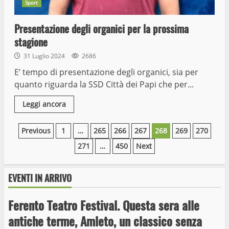
Sport
Presentazione degli organici per la prossima
stagione
31 Luglio 2024
2686
E’ tempo di presentazione degli organici, sia per
quanto riguarda la SSD Città dei Papi che per...
Leggi ancora
Paginazione
Previous
1
…
265
266
267
268
269
270
271
…
450
Next
degli
articoli
EVENTI IN ARRIVO
Ferento Teatro Festival. Questa sera alle
antiche terme, Amleto, un classico senza