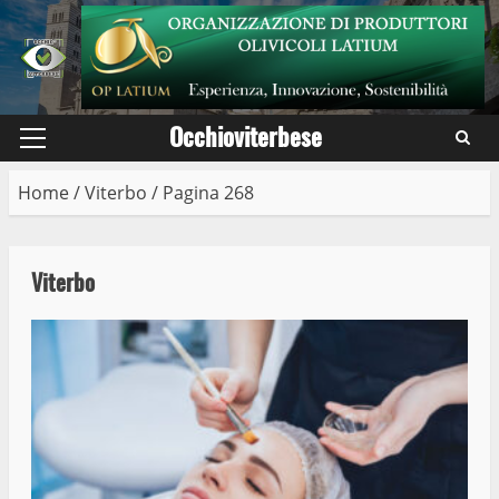
Skip
to
content
Occhioviterbese
Primary
Menu
Home
/
Viterbo
/
Pagina 268
Viterbo