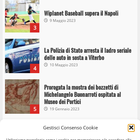
Wiplanet Baseball supera il Napoli
9 Maggio 2023
3
La Polizia di Stato arresta il ladro seriale
delle auto in sosta a Viterbo
10 Maggio 2023
4
Prorogata la mostra dei bozzetti di
Michelangelo Buonarroti ospitata al
Museo dei Portici
5
19 Gennaio 2023
Trasporto pubblico locale, trasferimento
Gestisci Consenso Cookie
capolinea al terminal Riello dal 15 al 17
Utilizziamo tecnologie come i cookie per memorizzare e/o accedere alle