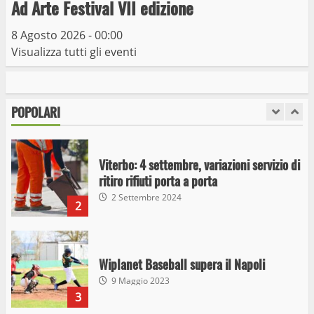
Ad Arte Festival VII edizione
10 Maggio 2023
7
8 Agosto 2026 - 00:00
Visualizza tutti gli eventi
I Carabinieri arrestano due giovani per
detenzione ai fini di spaccio di sostanze
stupefacenti
POPOLARI
1
26 Agosto 2023
Viterbo: 4 settembre, variazioni servizio di
ritiro rifiuti porta a porta
2 Settembre 2024
2
Wiplanet Baseball supera il Napoli
9 Maggio 2023
3