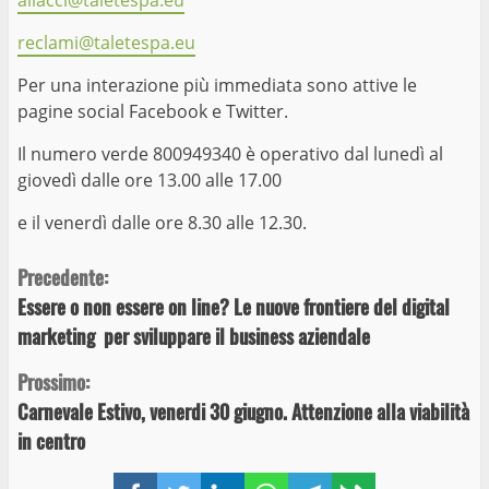
allacci@taletespa.eu
reclami@taletespa.eu
Per una interazione più immediata sono attive le
pagine social Facebook e Twitter.
Il numero verde 800949340 è operativo dal lunedì al
giovedì dalle ore 13.00 alle 17.00
e il venerdì dalle ore 8.30 alle 12.30.
Continue
Precedente:
Essere o non essere on line? Le nuove frontiere del digital
Reading
marketing per sviluppare il business aziendale
Prossimo:
Carnevale Estivo, venerdi 30 giugno. Attenzione alla viabilità
in centro
Facebook
Twitter
LinkedIn
WhatsApp
Telegram
Copy