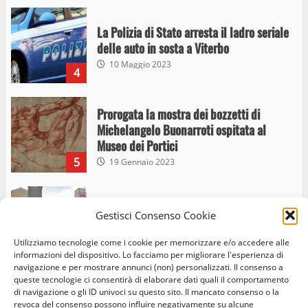
La Polizia di Stato arresta il ladro seriale
delle auto in sosta a Viterbo
10 Maggio 2023
4
Prorogata la mostra dei bozzetti di
Michelangelo Buonarroti ospitata al
Museo dei Portici
5
19 Gennaio 2023
Trasporto pubblico locale, trasferimento
Gestisci Consenso Cookie
capolinea al terminal Riello dal 15 al 17
giugno
Utilizziamo tecnologie come i cookie per memorizzare e/o accedere alle
6
15 Giugno 2023
informazioni del dispositivo. Lo facciamo per migliorare l'esperienza di
navigazione e per mostrare annunci (non) personalizzati. Il consenso a
queste tecnologie ci consentirà di elaborare dati quali il comportamento
di navigazione o gli ID univoci su questo sito. Il mancato consenso o la
Giochi Sportivi Studenteschi di Atletica a
revoca del consenso possono influire negativamente su alcune