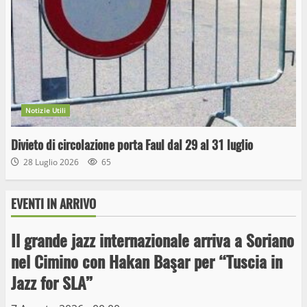
Notizie Utili
Divieto di circolazione porta Faul dal 29 al 31 luglio
28 Luglio 2026
65
EVENTI IN ARRIVO
Il grande jazz internazionale arriva a Soriano
Wiplanet Baseball supera il Napoli
nel Cimino con Hakan Başar per “Tuscia in
9 Maggio 2023
Jazz for SLA”
3