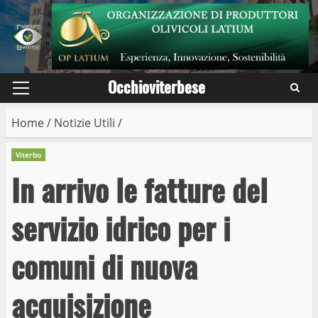
Skip
to
content
Occhioviterbese
Primary
Menu
Home
/
Notizie Utili
/
Viterbo
In arrivo le fatture del
servizio idrico per i
comuni di nuova
acquisizione