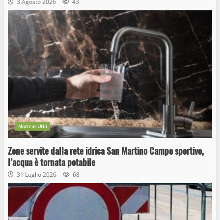
3 Agosto 2026
43
Notizie Utili
Zone servite dalla rete idrica San Martino Campo sportivo,
l’acqua è tornata potabile
31 Luglio 2026
68