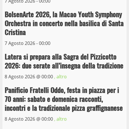
7 Agosto 2026 - 00:00
La Polizia di Stato arresta il ladro seriale
BolsenArte 2026, la Macao Youth Symphony
delle auto in sosta a Viterbo
Orchestra in concerto nella basilica di Santa
10 Maggio 2023
4
Cristina
7 Agosto 2026 - 00:00
Prorogata la mostra dei bozzetti di
Michelangelo Buonarroti ospitata al
Latera si prepara alla Sagra del Pizzicotto
Museo dei Portici
5
2026: due serate all’insegna della tradizione
19 Gennaio 2023
8 Agosto 2026 @
00:00
, altro
Trasporto pubblico locale, trasferimento
capolinea al terminal Riello dal 15 al 17
Panificio Fratelli Oddo, festa in piazza per i
giugno
70 anni: sabato e domenica racconti,
6
15 Giugno 2023
incontri e la tradizionale pizza graffignanese
8 Agosto 2026 @
00:00
, altro
Giochi Sportivi Studenteschi di Atletica a
Viterbo